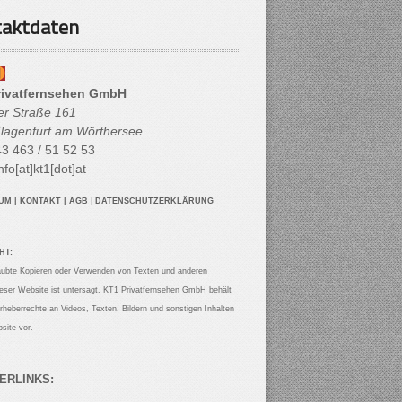
aktdaten
rivatfernsehen GmbH
her Straße 161
lagenfurt am Wörthersee
3 463 / 51 52 53
nfo[at]kt1[dot]at
SUM
|
KONTAKT
|
AGB
|
DATENSCHUTZERKLÄRUNG
HT:
aubte Kopieren oder Verwenden von Texten und anderen
ieser Website ist untersagt. KT1 Privatfernsehen GmbH behält
Urheberrechte an Videos, Texten, Bildern und sonstigen Inhalten
site vor.
ERLINKS: