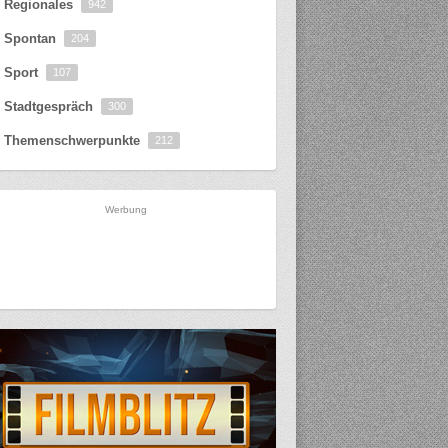
Regionales
942
Spontan
204
Sport
107
Stadtgespräch
300
Themenschwerpunkte
212
Werbung