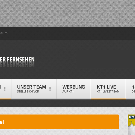
ssum
M
UNSER TEAM
WERBUNG
KT1 LIVE
1
STELLT SICH VOR
AUF KT1
KT1 LIVESTREAM
D
e!