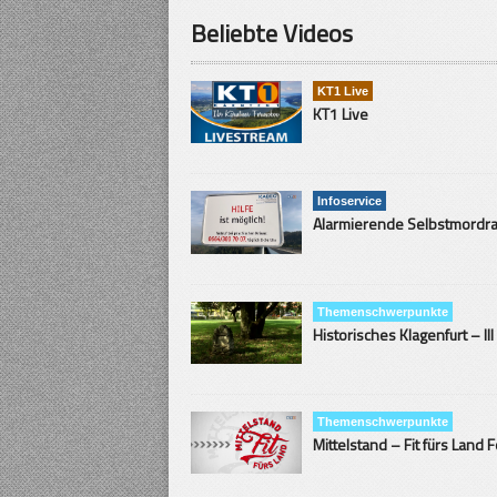
Beliebte Videos
KT1 Live
KT1 Live
Infoservice
Themenschwerpunkte
Historisches Klagenfurt – III
Themenschwerpunkte