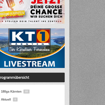
rogrammübersicht
180ga Kärnten
68
Aktuell
6