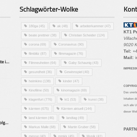
Schlagwörter-Wolke
Kont
180ga
(45)
ak
(48)
arbeiterkammer
(47)
KT1 P
beate prettner
(38)
Christian Scheider
(124)
Villac
9020 K
corona
(69)
Coronavirus
(90)
Tel:
+4
filmblitz
(87)
filmmagazin
(76)
Mail:
i
Alarmierende Selbstmordrate in Kärnten
Filmneuheiten
(64)
Gaby Schaunig
(43)
IMPRES
gesundheit
(36)
Gewinnspiel
(40)
heimkino
(138)
kinder
(47)
COPYRIG
Kinofilme
(50)
kinomagazin
(69)
Das unerl
Inhalten d
klagenfurt
(776)
kt1
(53)
kunst
(38)
sich alle 
kärnten
(675)
Kärnten aktuell
(144)
dieser Web
land kärnten
(46)
landtag
(49)
Mittelstand – Fit fürs Land Folge 9- Konditor
Markus Malle
(68)
Martin Gruber
(58)
PARTN
messe
(40)
mmkk
(45)
Musik
(41)