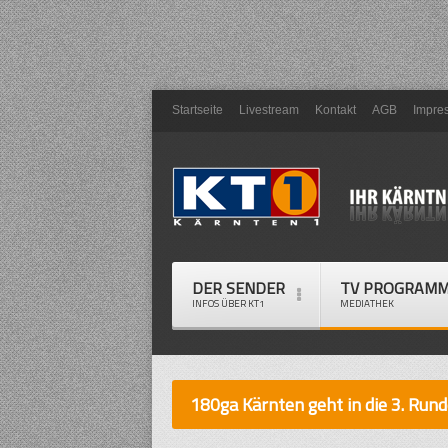
Startseite
Livestream
Kontakt
AGB
Impre
DER SENDER
TV PROGRAM
INFOS ÜBER KT1
MEDIATHEK
180ga Kärnten geht in die 3. Rund