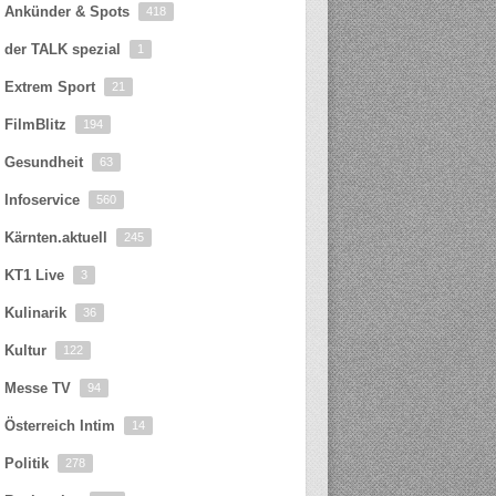
Ankünder & Spots
418
der TALK spezial
1
Extrem Sport
21
FilmBlitz
194
Gesundheit
63
Infoservice
560
Kärnten.aktuell
245
KT1 Live
3
Kulinarik
36
Kultur
122
Messe TV
94
Österreich Intim
14
Politik
278