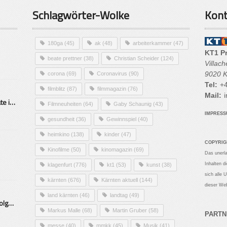
Schlagwörter-Wolke
Kont
180ga
(45)
ak
(48)
arbeiterkammer
(47)
KT1 P
beate prettner
(38)
Christian Scheider
(124)
Villac
9020 K
corona
(69)
Coronavirus
(90)
Tel:
+4
filmblitz
(87)
filmmagazin
(76)
Mail:
i
Alarmierende Selbstmordrate in Kärnten
Filmneuheiten
(64)
Gaby Schaunig
(43)
IMPRES
gesundheit
(36)
Gewinnspiel
(40)
heimkino
(138)
kinder
(47)
COPYRIG
Kinofilme
(50)
kinomagazin
(69)
Das unerl
Inhalten d
klagenfurt
(776)
kt1
(53)
kunst
(38)
sich alle 
kärnten
(676)
Kärnten aktuell
(144)
dieser Web
land kärnten
(46)
landtag
(49)
Mittelstand – Fit fürs Land Folge 9- Konditor
Markus Malle
(68)
Martin Gruber
(58)
PARTN
messe
(40)
mmkk
(45)
Musik
(41)