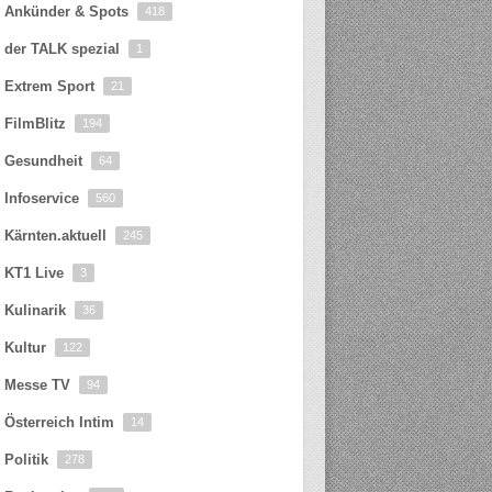
Ankünder & Spots
418
der TALK spezial
1
Extrem Sport
21
FilmBlitz
194
Gesundheit
64
Infoservice
560
Kärnten.aktuell
245
KT1 Live
3
Kulinarik
36
Kultur
122
Messe TV
94
Österreich Intim
14
Politik
278