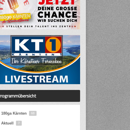
rogrammübersicht
180ga Kärnten
68
Aktuell
7