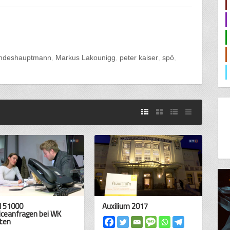
andeshauptmann
Markus Lakounigg
peter kaiser
spö
 51000
Auxilium 2017
iceanfragen bei WK
ten