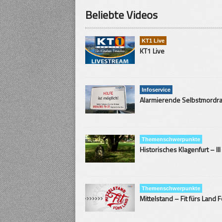
Beliebte Videos
KT1 Live
KT1 Live
Infoservice
Themenschwerpunkte
Historisches Klagenfurt – III
Themenschwerpunkte