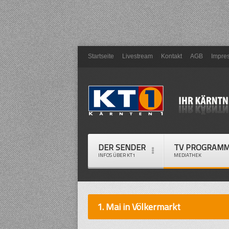
Startseite
Livestream
Kontakt
AGB
Impre
DER SENDER
TV PROGRAM
INFOS ÜBER KT1
MEDIATHEK
1. Mai in Völkermarkt