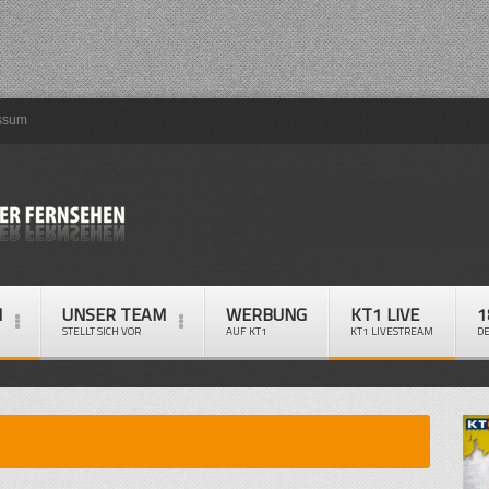
ssum
M
UNSER TEAM
WERBUNG
KT1 LIVE
1
STELLT SICH VOR
AUF KT1
KT1 LIVESTREAM
D