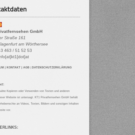
aktdaten
rivatfernsehen GmbH
her Straße 161
lagenfurt am Wörthersee
3 463 / 51 52 53
nfo[at]kt1[dot]at
SUM
|
KONTAKT
|
AGB
|
DATENSCHUTZERKLÄRUNG
HT:
aubte Kopieren oder Verwenden von Texten und anderen
ieser Website ist untersagt. KT1 Privatfernsehen GmbH behält
Urheberrechte an Videos, Texten, Bildern und sonstigen Inhalten
site vor.
ERLINKS: