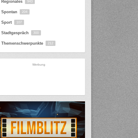
Regionales
943
Spontan
204
Sport
107
Stadtgespräch
300
Themenschwerpunkte
212
Werbung