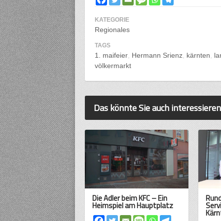
KATEGORIE
Regionales
TAGS
1. maifeier
Hermann Srienz
kärnten
l
völkermarkt
Das könnte Sie auch interessieren
Die Adler beim KFC – Ein
Rund
Heimspiel am Hauptplatz
Serv
Kärn