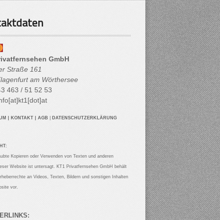
aktdaten
rivatfernsehen GmbH
her Straße 161
lagenfurt am Wörthersee
3 463 / 51 52 53
nfo[at]kt1[dot]at
SUM
|
KONTAKT
|
AGB
|
DATENSCHUTZERKLÄRUNG
HT:
aubte Kopieren oder Verwenden von Texten und anderen
ieser Website ist untersagt. KT1 Privatfernsehen GmbH behält
Urheberrechte an Videos, Texten, Bildern und sonstigen Inhalten
site vor.
ERLINKS: