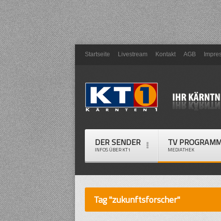
Startseite
Livestream
Kontakt
AGB
Impre
DER SENDER
TV PROGRAM
INFOS ÜBER KT1
MEDIATHEK
Tag "zukunftsforscher"