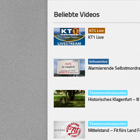
Beliebte Videos
KT1 Live
KT1 Live
Infoservice
Themenschwerpunkte
Historisches Klagenfurt – III
Themenschwerpunkte