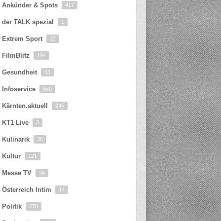
Ankünder & Spots
417
der TALK spezial
1
Extrem Sport
22
FilmBlitz
194
Gesundheit
63
Infoservice
560
Kärnten.aktuell
245
KT1 Live
3
Kulinarik
36
Kultur
121
Messe TV
94
Österreich Intim
14
Politik
278