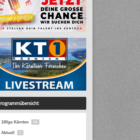
rogrammübersicht
180ga Kärnten
68
Aktuell
5