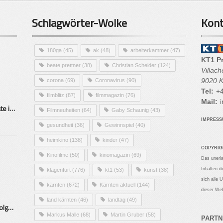
Schlagwörter-Wolke
Kont
180ga
(45)
ak
(48)
arbeiterkammer
(47)
KT1 P
beate prettner
(38)
Christian Scheider
(124)
Villac
9020 K
corona
(69)
Coronavirus
(90)
Tel:
+4
filmblitz
(87)
filmmagazin
(76)
Mail:
i
Alarmierende Selbstmordrate in Kärnten
Filmneuheiten
(64)
Gaby Schaunig
(43)
IMPRES
gesundheit
(36)
Gewinnspiel
(40)
heimkino
(138)
kinder
(47)
COPYRIG
Kinofilme
(50)
kinomagazin
(69)
Das unerl
Inhalten d
klagenfurt
(776)
kt1
(53)
kunst
(38)
sich alle 
kärnten
(672)
Kärnten aktuell
(144)
dieser Web
land kärnten
(46)
landtag
(49)
Mittelstand – Fit fürs Land Folge 9- Konditor
Markus Malle
(68)
Martin Gruber
(58)
PARTN