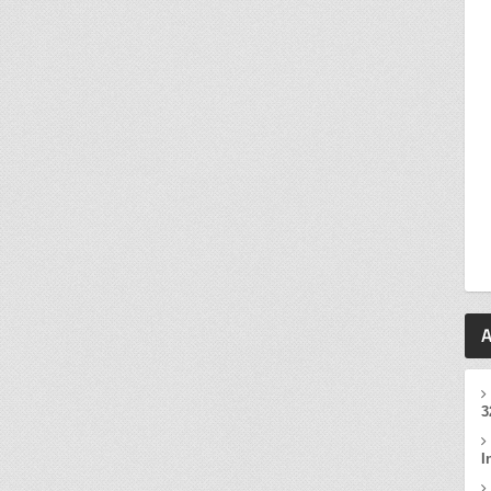
A
3
I