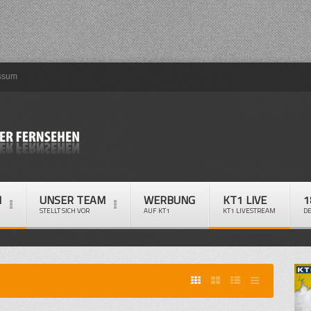
ssum
M
UNSER TEAM
WERBUNG
KT1 LIVE
1
STELLT SICH VOR
AUF KT1
KT1 LIVESTREAM
D