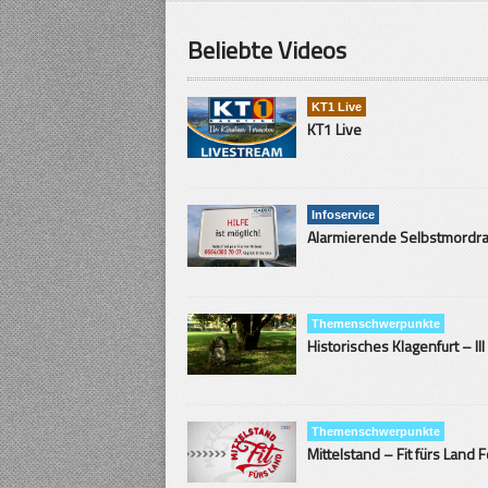
Beliebte Videos
KT1 Live
KT1 Live
Infoservice
Themenschwerpunkte
Historisches Klagenfurt – III
Themenschwerpunkte