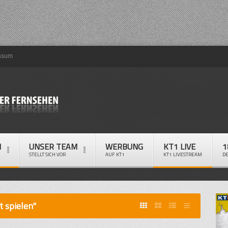
ssum
M
UNSER TEAM
WERBUNG
KT1 LIVE
1
STELLT SICH VOR
AUF KT1
KT1 LIVESTREAM
D
t spielen"