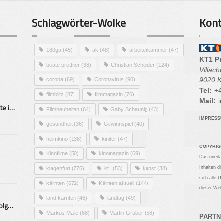
Schlagwörter-Wolke
Kont
180ga
(45)
ak
(48)
arbeiterkammer
(47)
KT1 P
beate prettner
(38)
Christian Scheider
(124)
Villac
9020 K
corona
(69)
Coronavirus
(90)
Tel:
+4
filmblitz
(87)
filmmagazin
(76)
Mail:
i
Alarmierende Selbstmordrate in Kärnten
Filmneuheiten
(64)
Gaby Schaunig
(43)
IMPRES
gesundheit
(36)
Gewinnspiel
(40)
heimkino
(138)
kinder
(47)
COPYRIG
Kinofilme
(50)
kinomagazin
(69)
Das unerl
Inhalten d
klagenfurt
(776)
kt1
(53)
kunst
(38)
sich alle 
kärnten
(672)
Kärnten aktuell
(144)
dieser Web
land kärnten
(46)
landtag
(49)
Mittelstand – Fit fürs Land Folge 9- Konditor
Markus Malle
(68)
Martin Gruber
(58)
PARTN