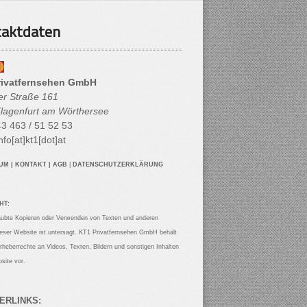
aktdaten
rivatfernsehen GmbH
her Straße 161
lagenfurt am Wörthersee
3 463 / 51 52 53
nfo[at]kt1[dot]at
SUM
|
KONTAKT
|
AGB
|
DATENSCHUTZERKLÄRUNG
HT:
aubte Kopieren oder Verwenden von Texten und anderen
ieser Website ist untersagt. KT1 Privatfernsehen GmbH behält
Urheberrechte an Videos, Texten, Bildern und sonstigen Inhalten
site vor.
ERLINKS: