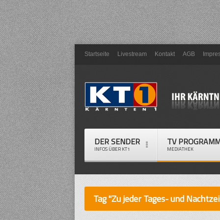
Startseite
Livestream
Kontakt
AGB
Impre
DER SENDER
TV PROGRAM
INFOS ÜBER KT1
MEDIATHEK
Tag "Zu jeder Tages- und Nachtzei