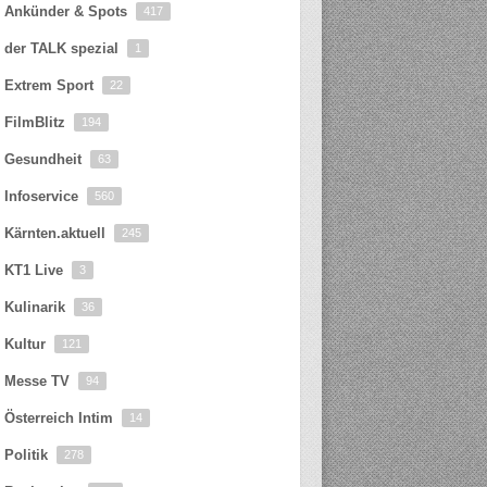
Ankünder & Spots
417
der TALK spezial
1
Extrem Sport
22
FilmBlitz
194
Gesundheit
63
Infoservice
560
Kärnten.aktuell
245
KT1 Live
3
Kulinarik
36
Kultur
121
Messe TV
94
Österreich Intim
14
Politik
278