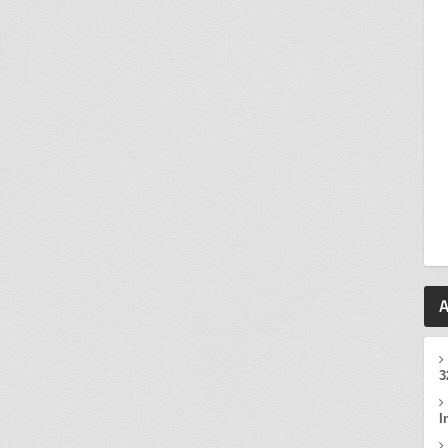
A
3
I