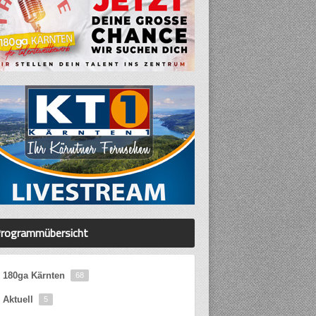
rogrammübersicht
180ga Kärnten
68
Aktuell
5