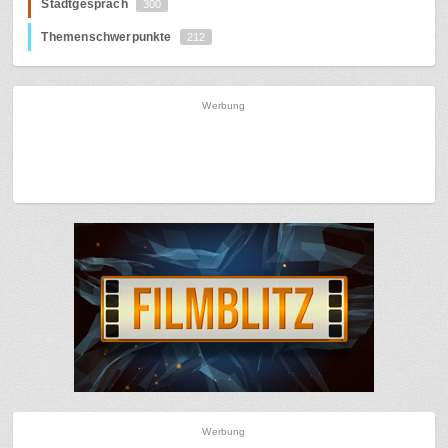
Stadtgespräch
300
Themenschwerpunkte
212
Werbung
Werbung