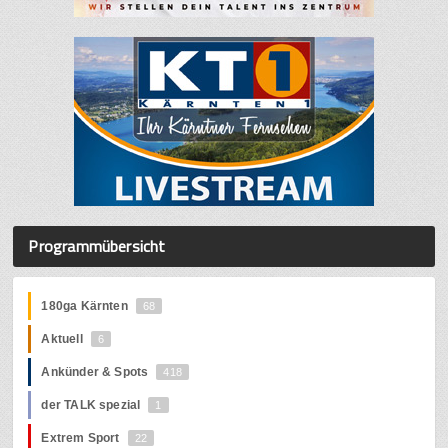
Programmübersicht
180ga Kärnten
68
Aktuell
6
Ankünder & Spots
418
der TALK spezial
1
Extrem Sport
22