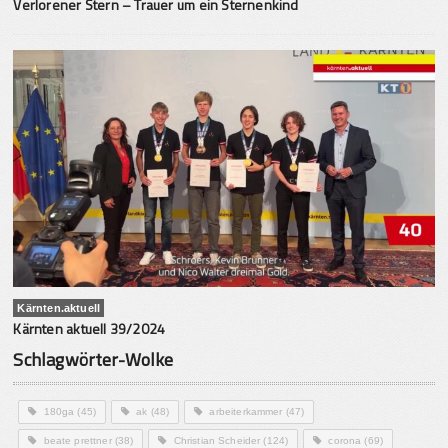
Verlorener Stern – Trauer um ein Sternenkind
Kärnten.aktuell
Kärnten aktuell 39/2024
Schlagwörter-Wolke
180ga
(45)
ak
(48)
arbeiterkammer
(47)
beate prettner
(38)
Christian Scheider
(124)
corona
(69)