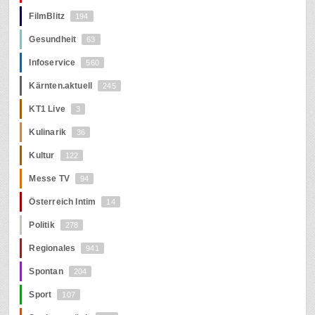
FilmBlitz
194
Gesundheit
63
Infoservice
560
Kärnten.aktuell
245
KT1 Live
3
Kulinarik
36
Kultur
122
Messe TV
94
Österreich Intim
14
Politik
278
Regionales
941
Spontan
204
Sport
107