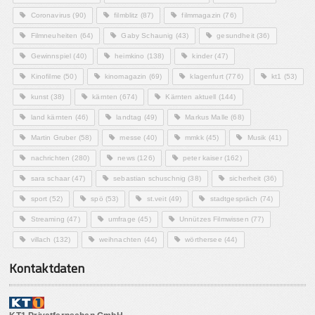
Coronavirus
(90)
filmblitz
(87)
filmmagazin
(76)
Filmneuheiten
(64)
Gaby Schaunig
(43)
gesundheit
(36)
Gewinnspiel
(40)
heimkino
(138)
kinder
(47)
Kinofilme
(50)
kinomagazin
(69)
klagenfurt
(776)
kt1
(53)
kunst
(38)
kärnten
(674)
Kärnten aktuell
(144)
land kärnten
(46)
landtag
(49)
Markus Malle
(68)
Martin Gruber
(58)
messe
(40)
mmkk
(45)
Musik
(41)
nachrichten
(280)
news
(126)
peter kaiser
(162)
sara schaar
(47)
sebastian schuschnig
(38)
sicherheit
(36)
sport
(52)
spö
(53)
st.veit
(49)
stadtgespräch
(74)
Streaming
(47)
umfrage
(45)
Unnützes Filmwissen
(77)
villach
(132)
weihnachten
(44)
wörthersee
(44)
Kontaktdaten