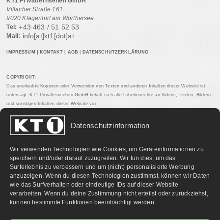
KT1 Privatfernsehen GmbH
Villacher Straße 161
9020 Klagenfurt am Wörthersee
+43 463 / 51 52 53
Tel:
info[at]kt1[dot]at
Mail:
IMPRESSUM
|
KONTAKT
|
AGB
|
DATENSCHUTZERKLÄRUNG
COPYRIGHT:
Das unerlaubte Kopieren oder Verwenden von Texten und anderen Inhalten dieser Website ist
untersagt. KT1 Privatfernsehen GmbH behält sich alle Urheberrechte an Videos, Texten, Bildern
und sonstigen Inhalten dieser Website vor.
Datenschutzinformation
PARTNERLINKS:
Wir verwenden Technologien wie Cookies, um Geräteinformationen zu
speichern und/oder darauf zuzugreifen. Wir tun dies, um das
Surferlebnis zu verbessern und um (nicht) personalisierte Werbung
anzuzeigen. Wenn du diesen Technologien zustimmst, können wir Daten
wie das Surfverhalten oder eindeutige IDs auf dieser Website
verarbeiten. Wenn du deine Zustimmung nicht erteilst oder zurückziehst,
können bestimmte Funktionen beeinträchtigt werden.