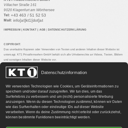
Villacher Straße 161
9020 Klagenfurt am Wörthersee
+43 463 / 51 52 53
Tel:
info[at]kt1[dot]at
Mail:
IMPRESSUM
|
KONTAKT
|
AGB
|
DATENSCHUTZERKLÄRUNG
COPYRIGHT:
Das unerlaubte Kopieren oder Verwenden von Texten und anderen Inhalten dieser Website ist
untersagt. KT1 Privatfernsehen GmbH behält sich alle Urheberrechte an Videos, Texten, Bildern
und sonstigen Inhalten dieser Website vor.
Datenschutzinformation
PARTNERLINKS:
Wir verwenden Technologien wie Cookies, um Geräteinformationen zu
speichern und/oder darauf zuzugreifen. Wir tun dies, um das
Surferlebnis zu verbessern und um (nicht) personalisierte Werbung
anzuzeigen. Wenn du diesen Technologien zustimmst, können wir Daten
wie das Surfverhalten oder eindeutige IDs auf dieser Website
verarbeiten. Wenn du deine Zustimmung nicht erteilst oder zurückziehst,
können bestimmte Funktionen beeinträchtigt werden.