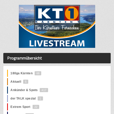
Programmübersicht
180ga Kärnten
68
Aktuell
5
Ankünder & Spots
417
der TALK spezial
1
Extrem Sport
22