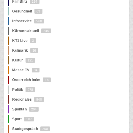
FilmBlitz
194
Gesundheit
63
Infoservice
560
Kärnten.aktuell
245
KT1 Live
3
Kulinarik
36
Kultur
121
Messe TV
94
Österreich Intim
14
Politik
278
Regionales
940
Spontan
204
Sport
107
Stadtgespräch
300