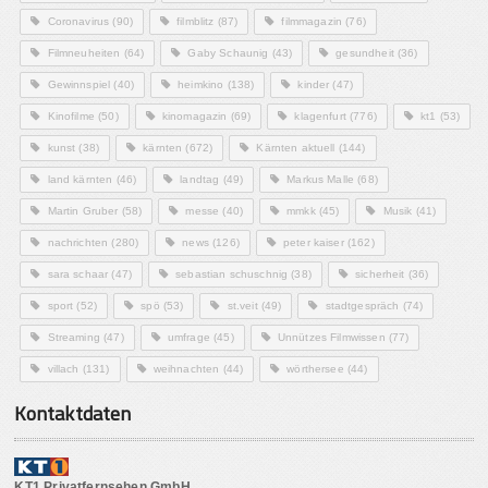
Coronavirus
(90)
filmblitz
(87)
filmmagazin
(76)
Filmneuheiten
(64)
Gaby Schaunig
(43)
gesundheit
(36)
Gewinnspiel
(40)
heimkino
(138)
kinder
(47)
Kinofilme
(50)
kinomagazin
(69)
klagenfurt
(776)
kt1
(53)
kunst
(38)
kärnten
(672)
Kärnten aktuell
(144)
land kärnten
(46)
landtag
(49)
Markus Malle
(68)
Martin Gruber
(58)
messe
(40)
mmkk
(45)
Musik
(41)
nachrichten
(280)
news
(126)
peter kaiser
(162)
sara schaar
(47)
sebastian schuschnig
(38)
sicherheit
(36)
sport
(52)
spö
(53)
st.veit
(49)
stadtgespräch
(74)
Streaming
(47)
umfrage
(45)
Unnützes Filmwissen
(77)
villach
(131)
weihnachten
(44)
wörthersee
(44)
Kontaktdaten
KT1 Privatfernsehen GmbH