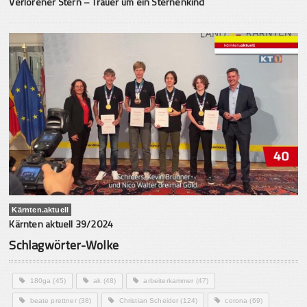
Verlorener Stern – Trauer um ein Sternenkind
Kärnten.aktuell
Kärnten aktuell 39/2024
Schlagwörter-Wolke
180ga
(45)
ak
(48)
arbeiterkammer
(47)
beate prettner
(38)
Christian Scheider
(124)
corona
(69)