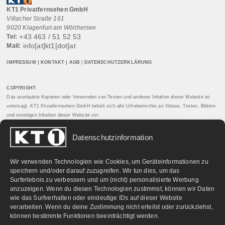
KT1 Privatfernsehen GmbH
Villacher Straße 161
9020 Klagenfurt am Wörthersee
+43 463 / 51 52 53
Tel:
info[at]kt1[dot]at
Mail:
IMPRESSUM
|
KONTAKT
|
AGB
|
DATENSCHUTZERKLÄRUNG
COPYRIGHT:
Das unerlaubte Kopieren oder Verwenden von Texten und anderen Inhalten dieser Website ist
untersagt. KT1 Privatfernsehen GmbH behält sich alle Urheberrechte an Videos, Texten, Bildern
und sonstigen Inhalten dieser Website vor.
Datenschutzinformation
PARTNERLINKS:
Wir verwenden Technologien wie Cookies, um Geräteinformationen zu
speichern und/oder darauf zuzugreifen. Wir tun dies, um das
Surferlebnis zu verbessern und um (nicht) personalisierte Werbung
anzuzeigen. Wenn du diesen Technologien zustimmst, können wir Daten
wie das Surfverhalten oder eindeutige IDs auf dieser Website
verarbeiten. Wenn du deine Zustimmung nicht erteilst oder zurückziehst,
können bestimmte Funktionen beeinträchtigt werden.