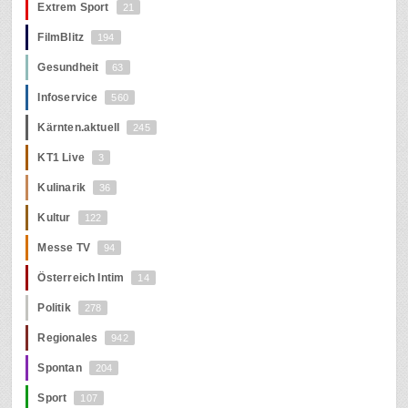
Extrem Sport
21
FilmBlitz
194
Gesundheit
63
Infoservice
560
Kärnten.aktuell
245
KT1 Live
3
Kulinarik
36
Kultur
122
Messe TV
94
Österreich Intim
14
Politik
278
Regionales
942
Spontan
204
Sport
107