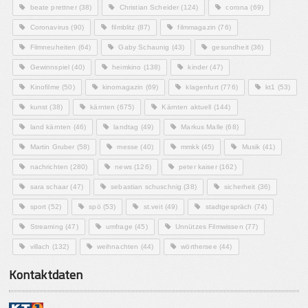
beate prettner
(38)
Christian Scheider
(124)
corona
(69)
Coronavirus
(90)
filmblitz
(87)
filmmagazin
(76)
Filmneuheiten
(64)
Gaby Schaunig
(43)
gesundheit
(36)
Gewinnspiel
(40)
heimkino
(138)
kinder
(47)
Kinofilme
(50)
kinomagazin
(69)
klagenfurt
(776)
kt1
(53)
kunst
(38)
kärnten
(675)
Kärnten aktuell
(144)
land kärnten
(46)
landtag
(49)
Markus Malle
(68)
Martin Gruber
(58)
messe
(40)
mmkk
(45)
Musik
(41)
nachrichten
(280)
news
(126)
peter kaiser
(162)
sara schaar
(47)
sebastian schuschnig
(38)
sicherheit
(36)
sport
(52)
spö
(53)
st.veit
(49)
stadtgespräch
(74)
Streaming
(47)
umfrage
(45)
Unnützes Filmwissen
(77)
villach
(132)
weihnachten
(44)
wörthersee
(44)
Kontaktdaten