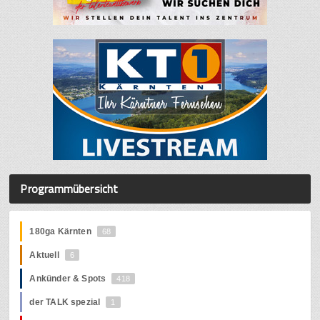
Programmübersicht
180ga Kärnten
68
Aktuell
6
Ankünder & Spots
418
der TALK spezial
1