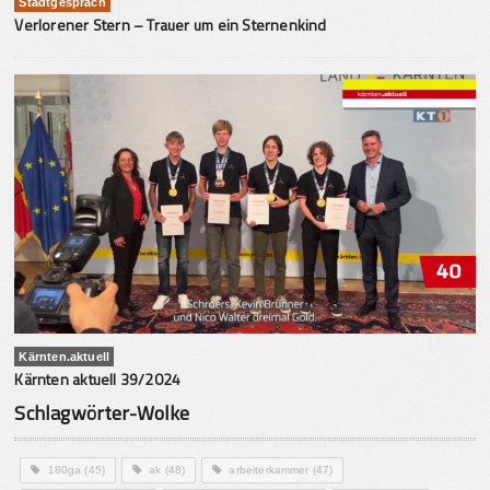
Stadtgespräch
Verlorener Stern – Trauer um ein Sternenkind
Kärnten.aktuell
Kärnten aktuell 39/2024
Schlagwörter-Wolke
180ga
(45)
ak
(48)
arbeiterkammer
(47)