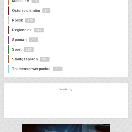
Messe TV
94
Österreich Intim
14
Politik
278
Regionales
942
Spontan
204
Sport
107
Stadtgespräch
300
Themenschwerpunkte
212
Werbung