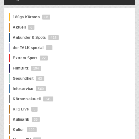
180ga Kärnten
68
Aktuell
6
Ankünder & Spots
418
der TALK spezial
1
Extrem Sport
22
FilmBlitz
194
Gesundheit
63
Infoservice
560
Kärnten.aktuell
245
KT1 Live
3
Kulinarik
36
Kultur
122