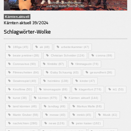
Kärnten.aktuell
Kärnten aktuell 39/2024
Schlagwörter-Wolke
180ga
(45)
ak
(48)
arbeiterkammer
(47)
beate prettner
(38)
Christian Scheider
(124)
corona
(69)
Coronavirus
(90)
filmblitz
(87)
filmmagazin
(76)
Filmneuheiten
(64)
Gaby Schaunig
(43)
gesundheit
(36)
Gewinnspiel
(40)
heimkino
(138)
kinder
(47)
Kinofilme
(50)
kinomagazin
(69)
klagenfurt
(776)
kt1
(53)
kunst
(38)
kärnten
(675)
Kärnten aktuell
(144)
land kärnten
(46)
landtag
(49)
Markus Malle
(68)
Martin Gruber
(58)
messe
(40)
mmkk
(45)
Musik
(41)
nachrichten
(280)
news
(126)
peter kaiser
(162)