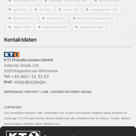
sara schaar
(47)
sebastian schuschnig
(38)
sicherheit
(36)
sport
(52)
spö
(53)
st.veit
(49)
stadtgespräch
(74)
Streaming
(47)
umfrage
(45)
Unnützes Filmwissen
(77)
villach
(132)
weihnachten
(44)
wörthersee
(44)
Kontaktdaten
KT1 Privatfernsehen GmbH
Villacher Straße 161
9020 Klagenfurt am Wörthersee
+43 463 / 51 52 53
Tel:
info[at]kt1[dot]at
Mail:
IMPRESSUM
|
KONTAKT
|
AGB
|
DATENSCHUTZERKLÄRUNG
COPYRIGHT:
Das unerlaubte Kopieren oder Verwenden von Texten und anderen Inhalten dieser Website ist
untersagt. KT1 Privatfernsehen GmbH behält sich alle Urheberrechte an Videos, Texten, Bildern
und sonstigen Inhalten dieser Website vor.