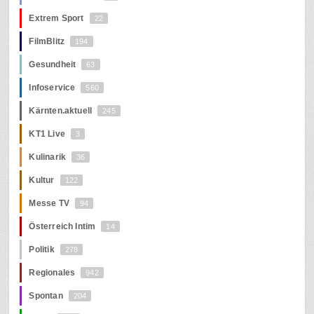
Extrem Sport
22
FilmBlitz
194
Gesundheit
63
Infoservice
560
Kärnten.aktuell
245
KT1 Live
3
Kulinarik
36
Kultur
122
Messe TV
94
Österreich Intim
14
Politik
278
Regionales
942
Spontan
204