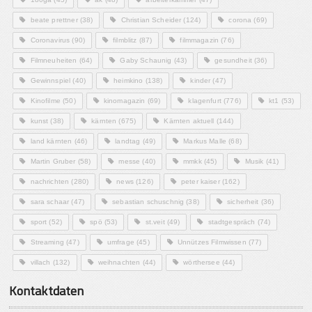
beate prettner
(38)
Christian Scheider
(124)
corona
(69)
Coronavirus
(90)
filmblitz
(87)
filmmagazin
(76)
Filmneuheiten
(64)
Gaby Schaunig
(43)
gesundheit
(36)
Gewinnspiel
(40)
heimkino
(138)
kinder
(47)
Kinofilme
(50)
kinomagazin
(69)
klagenfurt
(776)
kt1
(53)
kunst
(38)
kärnten
(675)
Kärnten aktuell
(144)
land kärnten
(46)
landtag
(49)
Markus Malle
(68)
Martin Gruber
(58)
messe
(40)
mmkk
(45)
Musik
(41)
nachrichten
(280)
news
(126)
peter kaiser
(162)
sara schaar
(47)
sebastian schuschnig
(38)
sicherheit
(36)
sport
(52)
spö
(53)
st.veit
(49)
stadtgespräch
(74)
Streaming
(47)
umfrage
(45)
Unnützes Filmwissen
(77)
villach
(132)
weihnachten
(44)
wörthersee
(44)
Kontaktdaten