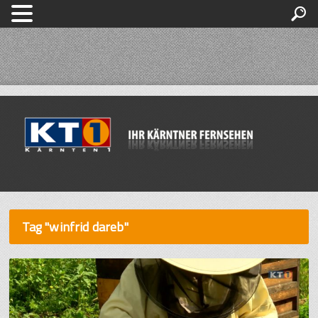
Tag "winfrid dareb"