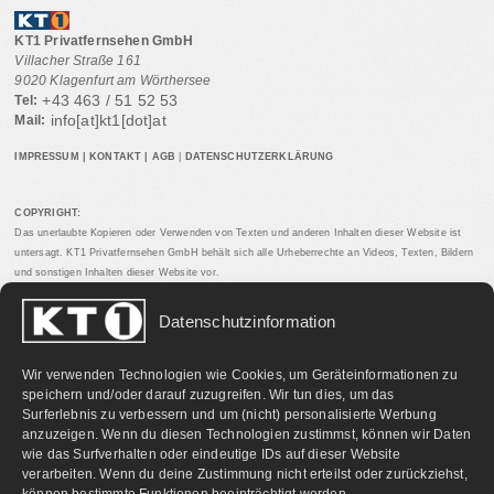
KT1 Privatfernsehen GmbH
Villacher Straße 161
9020 Klagenfurt am Wörthersee
+43 463 / 51 52 53
Tel:
info[at]kt1[dot]at
Mail:
IMPRESSUM
|
KONTAKT
|
AGB
|
DATENSCHUTZERKLÄRUNG
COPYRIGHT:
Das unerlaubte Kopieren oder Verwenden von Texten und anderen Inhalten dieser Website ist
untersagt. KT1 Privatfernsehen GmbH behält sich alle Urheberrechte an Videos, Texten, Bildern
und sonstigen Inhalten dieser Website vor.
Datenschutzinformation
PARTNERLINKS:
Wir verwenden Technologien wie Cookies, um Geräteinformationen zu
speichern und/oder darauf zuzugreifen. Wir tun dies, um das
Surferlebnis zu verbessern und um (nicht) personalisierte Werbung
anzuzeigen. Wenn du diesen Technologien zustimmst, können wir Daten
wie das Surfverhalten oder eindeutige IDs auf dieser Website
verarbeiten. Wenn du deine Zustimmung nicht erteilst oder zurückziehst,