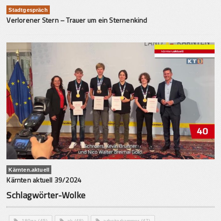
Stadtgespräch
Verlorener Stern – Trauer um ein Sternenkind
Kärnten.aktuell
Kärnten aktuell 39/2024
Schlagwörter-Wolke
180ga
(45)
ak
(48)
arbeiterkammer
(47)