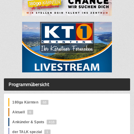
Programmübersicht
180ga Kärnten
68
Aktuell
6
Ankünder & Spots
418
der TALK spezial
1