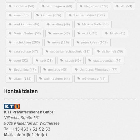
Kinofilme
(50)
kinomagazin
(69)
klagenfurt
(776)
kt1
(53)
kunst
(38)
kärnten
(676)
Kärnten aktuell
(144)
land kärnten
(46)
landtag
(49)
Markus Malle
(68)
Martin Gruber
(58)
messe
(40)
mmkk
(45)
Musik
(41)
nachrichten
(280)
news
(126)
peter kaiser
(162)
sara schaar
(47)
sebastian schuschnig
(38)
sicherheit
(36)
sport
(52)
spö
(53)
st.veit
(49)
stadtgespräch
(74)
Streaming
(47)
umfrage
(45)
Unnützes Filmwissen
(77)
villach
(132)
weihnachten
(44)
wörthersee
(44)
Kontaktdaten
KT1 Privatfernsehen GmbH
Villacher Straße 161
9020 Klagenfurt am Wörthersee
+43 463 / 51 52 53
Tel:
info[at]kt1[dot]at
Mail: