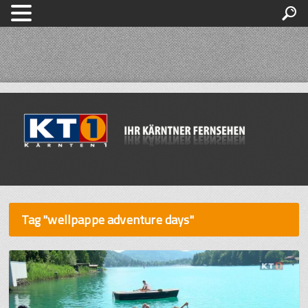
Tag "wellpappe adventure days"