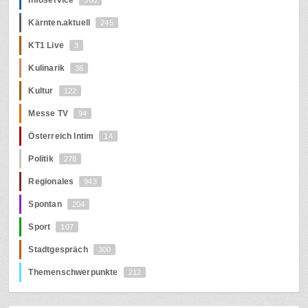
Kärnten.aktuell
245
KT1 Live
3
Kulinarik
36
Kultur
122
Messe TV
94
Österreich Intim
14
Politik
278
Regionales
943
Spontan
204
Sport
107
Stadtgespräch
300
Themenschwerpunkte
212