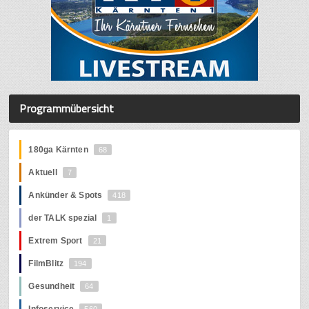
Programmübersicht
180ga Kärnten
68
Aktuell
7
Ankünder & Spots
418
der TALK spezial
1
Extrem Sport
21
FilmBlitz
194
Gesundheit
64
Infoservice
560