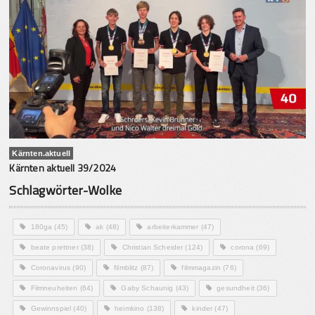
Kärnten.aktuell
Kärnten aktuell 39/2024
Schlagwörter-Wolke
180ga
(45)
ak
(48)
arbeiterkammer
(47)
beate prettner
(38)
Christian Scheider
(124)
corona
(69)
Coronavirus
(90)
filmblitz
(87)
filmmagazin
(76)
Filmneuheiten
(64)
Gaby Schaunig
(43)
gesundheit
(36)
Gewinnspiel
(40)
heimkino
(138)
kinder
(47)