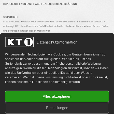
IMPRESSUM
|
KONTAKT
|
AGB
|
DATENSCHUTZERKLÄRUNG
COPYRIGHT:
Das unerlaubte Kopieren oder Verwenden von Texten und anderen Inhalten dieser Website ist
untersagt. KT1 Privatfernsehen GmbH behält sich alle Urheberrechte an Videos, Texten, Bildern
und sonstigen Inhalten dieser Website vor.
Datenschutzinformation
PARTNERLINKS:
Wir verwenden Technologien wie Cookies, um Geräteinformationen zu
speichern und/oder darauf zuzugreifen. Wir tun dies, um das
Surferlebnis zu verbessern und um (nicht) personalisierte Werbung
anzuzeigen. Wenn du diesen Technologien zustimmst, können wir Daten
wie das Surfverhalten oder eindeutige IDs auf dieser Website
verarbeiten. Wenn du deine Zustimmung nicht erteilst oder zurückziehst,
können bestimmte Funktionen beeinträchtigt werden.
Alles akzeptieren
Einstellungen
©
2026 KT1 Privatfernsehen - Alle Rechte vorbehalten.