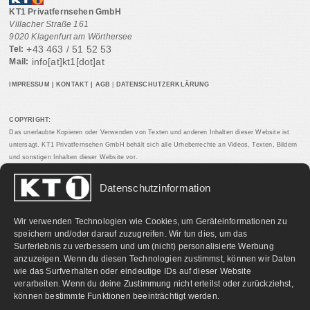
KT1 Privatfernsehen GmbH
Villacher Straße 161
9020 Klagenfurt am Wörthersee
+43 463 / 51 52 53
Tel:
info[at]kt1[dot]at
Mail:
IMPRESSUM
|
KONTAKT
|
AGB
|
DATENSCHUTZERKLÄRUNG
COPYRIGHT:
Das unerlaubte Kopieren oder Verwenden von Texten und anderen Inhalten dieser Website ist
untersagt. KT1 Privatfernsehen GmbH behält sich alle Urheberrechte an Videos, Texten, Bildern
und sonstigen Inhalten dieser Website vor.
Datenschutzinformation
PARTNERLINKS:
Wir verwenden Technologien wie Cookies, um Geräteinformationen zu
speichern und/oder darauf zuzugreifen. Wir tun dies, um das
Surferlebnis zu verbessern und um (nicht) personalisierte Werbung
anzuzeigen. Wenn du diesen Technologien zustimmst, können wir Daten
wie das Surfverhalten oder eindeutige IDs auf dieser Website
verarbeiten. Wenn du deine Zustimmung nicht erteilst oder zurückziehst,
können bestimmte Funktionen beeinträchtigt werden.