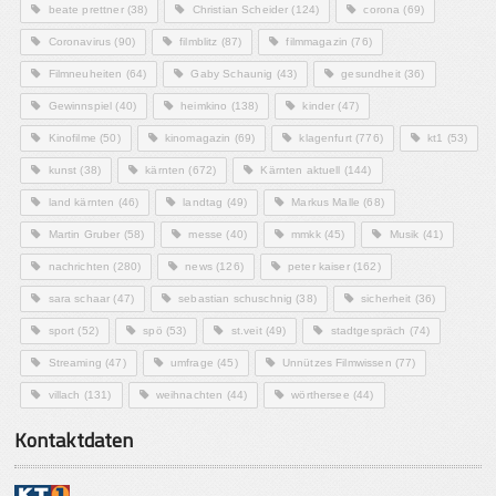
beate prettner
(38)
Christian Scheider
(124)
corona
(69)
Coronavirus
(90)
filmblitz
(87)
filmmagazin
(76)
Filmneuheiten
(64)
Gaby Schaunig
(43)
gesundheit
(36)
Gewinnspiel
(40)
heimkino
(138)
kinder
(47)
Kinofilme
(50)
kinomagazin
(69)
klagenfurt
(776)
kt1
(53)
kunst
(38)
kärnten
(672)
Kärnten aktuell
(144)
land kärnten
(46)
landtag
(49)
Markus Malle
(68)
Martin Gruber
(58)
messe
(40)
mmkk
(45)
Musik
(41)
nachrichten
(280)
news
(126)
peter kaiser
(162)
sara schaar
(47)
sebastian schuschnig
(38)
sicherheit
(36)
sport
(52)
spö
(53)
st.veit
(49)
stadtgespräch
(74)
Streaming
(47)
umfrage
(45)
Unnützes Filmwissen
(77)
villach
(131)
weihnachten
(44)
wörthersee
(44)
Kontaktdaten