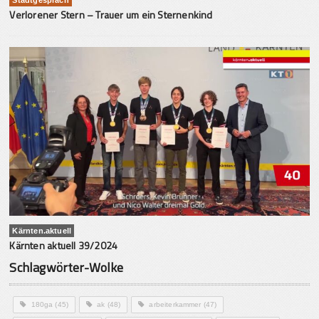
Verlorener Stern – Trauer um ein Sternenkind
Kärnten.aktuell
Kärnten aktuell 39/2024
Schlagwörter-Wolke
180ga
(45)
ak
(48)
arbeiterkammer
(47)