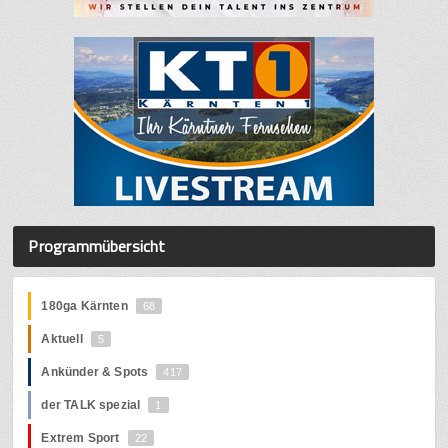
Programmübersicht
180ga Kärnten
68
Aktuell
5
Ankünder & Spots
417
der TALK spezial
1
Extrem Sport
22