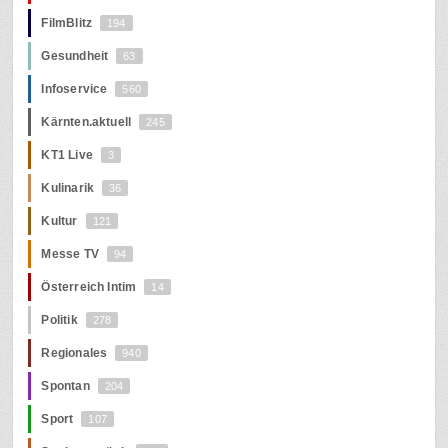
FilmBlitz
194
Gesundheit
63
Infoservice
560
Kärnten.aktuell
245
KT1 Live
3
Kulinarik
36
Kultur
121
Messe TV
94
Österreich Intim
14
Politik
278
Regionales
940
Spontan
204
Sport
107