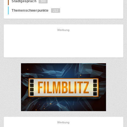
Stadtgespräch
300
Themenschwerpunkte
212
Werbung
Werbung