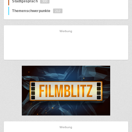
Stadtgespräch
300
Themenschwerpunkte
212
Werbung
Werbung