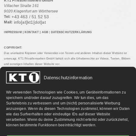
KT1 Privatfernsehen GmbH
Villacher Straße 161
9020 Klagenfurt am Wörthersee
+43 463 / 51 52 53
Tel:
info[at]kt1[dot]at
Mail:
IMPRESSUM
|
KONTAKT
|
AGB
|
DATENSCHUTZERKLÄRUNG
COPYRIGHT:
Das unerlaubte Kopieren oder Verwenden von Texten und anderen Inhalten dieser Website ist
untersagt. KT1 Privatfernsehen GmbH behält sich alle Urheberrechte an Videos, Texten, Bildern
und sonstigen Inhalten dieser Website vor.
Datenschutzinformation
PARTNERLINKS:
Wir verwenden Technologien wie Cookies, um Geräteinformationen zu
speichern und/oder darauf zuzugreifen. Wir tun dies, um das
Surferlebnis zu verbessern und um (nicht) personalisierte Werbung
anzuzeigen. Wenn du diesen Technologien zustimmst, können wir Daten
wie das Surfverhalten oder eindeutige IDs auf dieser Website
verarbeiten. Wenn du deine Zustimmung nicht erteilst oder zurückziehst,
können bestimmte Funktionen beeinträchtigt werden.