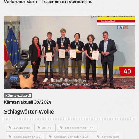
Verlorener Stern – Trauer um ein Sternenkind
Kärnten.aktuell
Kärnten aktuell 39/2024
Schlagwörter-Wolke
180ga
(45)
ak
(48)
arbeiterkammer
(47)
beate prettner
(38)
Christian Scheider
(124)
corona
(69)