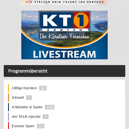
Programmübersicht
180ga Kärnten
68
Aktuell
7
Ankünder & Spots
418
der TALK spezial
1
Extrem Sport
21