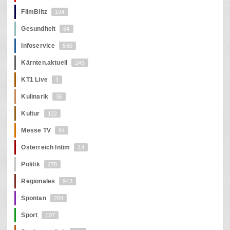
FilmBlitz
194
Gesundheit
64
Infoservice
560
Kärnten.aktuell
245
KT1 Live
3
Kulinarik
36
Kultur
122
Messe TV
94
Österreich Intim
14
Politik
278
Regionales
943
Spontan
204
Sport
107