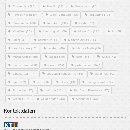
Coronavirus
(90)
filmblitz
(87)
filmmagazin
(76)
Filmneuheiten
(64)
Gaby Schaunig
(43)
gesundheit
(36)
Gewinnspiel
(40)
heimkino
(138)
kinder
(47)
Kinofilme
(50)
kinomagazin
(69)
klagenfurt
(776)
kt1
(53)
kunst
(38)
kärnten
(676)
Kärnten aktuell
(144)
land kärnten
(46)
landtag
(49)
Markus Malle
(68)
Martin Gruber
(58)
messe
(40)
mmkk
(45)
Musik
(41)
nachrichten
(280)
news
(126)
peter kaiser
(162)
sara schaar
(47)
sebastian schuschnig
(38)
sicherheit
(36)
sport
(52)
spö
(53)
st.veit
(49)
stadtgespräch
(74)
Streaming
(47)
umfrage
(45)
Unnützes Filmwissen
(77)
villach
(132)
weihnachten
(44)
wörthersee
(44)
Kontaktdaten