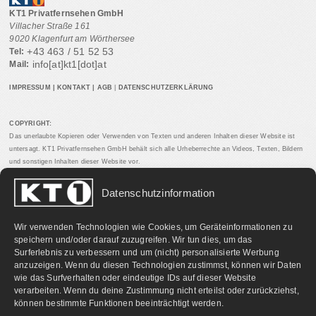
KT1 Privatfernsehen GmbH
Villacher Straße 161
9020 Klagenfurt am Wörthersee
+43 463 / 51 52 53
Tel:
info[at]kt1[dot]at
Mail:
IMPRESSUM
|
KONTAKT
|
AGB
|
DATENSCHUTZERKLÄRUNG
COPYRIGHT:
Das unerlaubte Kopieren oder Verwenden von Texten und anderen Inhalten dieser Website ist
untersagt. KT1 Privatfernsehen GmbH behält sich alle Urheberrechte an Videos, Texten, Bildern
und sonstigen Inhalten dieser Website vor.
Datenschutzinformation
PARTNERLINKS:
Wir verwenden Technologien wie Cookies, um Geräteinformationen zu
speichern und/oder darauf zuzugreifen. Wir tun dies, um das
Surferlebnis zu verbessern und um (nicht) personalisierte Werbung
anzuzeigen. Wenn du diesen Technologien zustimmst, können wir Daten
wie das Surfverhalten oder eindeutige IDs auf dieser Website
verarbeiten. Wenn du deine Zustimmung nicht erteilst oder zurückziehst,
können bestimmte Funktionen beeinträchtigt werden.