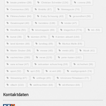
beate prettner
(38)
Christian Scheider
(124)
corona
(69)
Coronavirus
(90)
filmblitz
(87)
filmmagazin
(76)
Filmneuheiten
(64)
Gaby Schaunig
(43)
gesundheit
(36)
Gewinnspiel
(40)
heimkino
(138)
kinder
(47)
Kinofilme
(50)
kinomagazin
(69)
klagenfurt
(776)
kt1
(53)
kunst
(38)
kärnten
(676)
Kärnten aktuell
(144)
land kärnten
(46)
landtag
(49)
Markus Malle
(68)
Martin Gruber
(58)
messe
(40)
mmkk
(45)
Musik
(41)
nachrichten
(280)
news
(126)
peter kaiser
(162)
sara schaar
(47)
sebastian schuschnig
(38)
sicherheit
(36)
sport
(52)
spö
(53)
st.veit
(49)
stadtgespräch
(74)
Streaming
(47)
umfrage
(45)
Unnützes Filmwissen
(77)
villach
(132)
weihnachten
(44)
wörthersee
(44)
Kontaktdaten