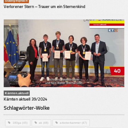
Stadtgespräch
Verlorener Stern – Trauer um ein Sternenkind
Kärnten.aktuell
Kärnten aktuell 39/2024
Schlagwörter-Wolke
180ga
(45)
ak
(48)
arbeiterkammer
(47)