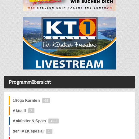
Programmübersicht
180ga Kärnten
68
Aktuell
7
Ankünder & Spots
418
der TALK spezial
1