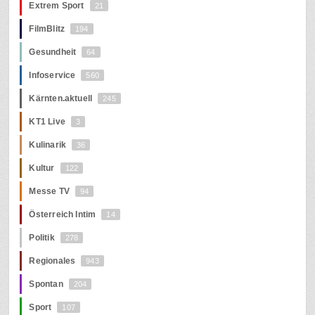
Extrem Sport
21
FilmBlitz
194
Gesundheit
64
Infoservice
560
Kärnten.aktuell
245
KT1 Live
3
Kulinarik
36
Kultur
122
Messe TV
94
Österreich Intim
14
Politik
278
Regionales
943
Spontan
204
Sport
107