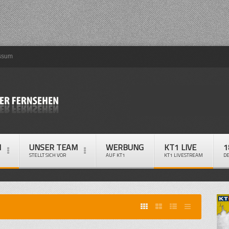
ssum
M
UNSER TEAM
WERBUNG
KT1 LIVE
1
STELLT SICH VOR
AUF KT1
KT1 LIVESTREAM
D