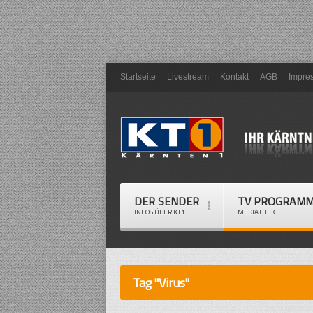
Startseite
Livestream
Kontakt
AGB
Impre
DER SENDER
TV PROGRAM
INFOS ÜBER KT1
MEDIATHEK
Tag "Virus"