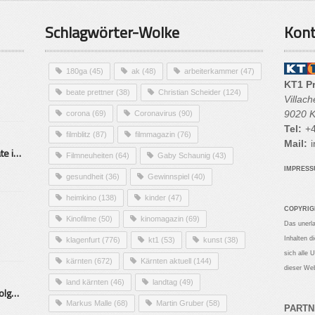
Schlagwörter-Wolke
Kont
180ga
(45)
ak
(48)
arbeiterkammer
(47)
KT1 P
beate prettner
(38)
Christian Scheider
(124)
Villac
9020 K
corona
(69)
Coronavirus
(90)
Tel:
+4
filmblitz
(87)
filmmagazin
(76)
Mail:
i
Alarmierende Selbstmordrate in Kärnten
Filmneuheiten
(64)
Gaby Schaunig
(43)
IMPRES
gesundheit
(36)
Gewinnspiel
(40)
heimkino
(138)
kinder
(47)
COPYRIG
Kinofilme
(50)
kinomagazin
(69)
Das unerl
Inhalten d
klagenfurt
(776)
kt1
(53)
kunst
(38)
sich alle 
kärnten
(672)
Kärnten aktuell
(144)
dieser Web
land kärnten
(46)
landtag
(49)
Mittelstand – Fit fürs Land Folge 9- Konditor
Markus Malle
(68)
Martin Gruber
(58)
PARTN