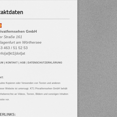
aktdaten
rivatfernsehen GmbH
her Straße 161
lagenfurt am Wörthersee
3 463 / 51 52 53
nfo[at]kt1[dot]at
SUM
|
KONTAKT
|
AGB
|
DATENSCHUTZERKLÄRUNG
HT:
aubte Kopieren oder Verwenden von Texten und anderen
ieser Website ist untersagt. KT1 Privatfernsehen GmbH behält
Urheberrechte an Videos, Texten, Bildern und sonstigen Inhalten
site vor.
ERLINKS: