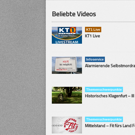
Beliebte Videos
KT1 Live
KT1 Live
Infoservice
Themenschwerpunkte
Historisches Klagenfurt – III
Themenschwerpunkte