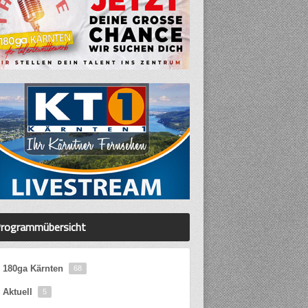
rogrammübersicht
180ga Kärnten
68
Aktuell
5