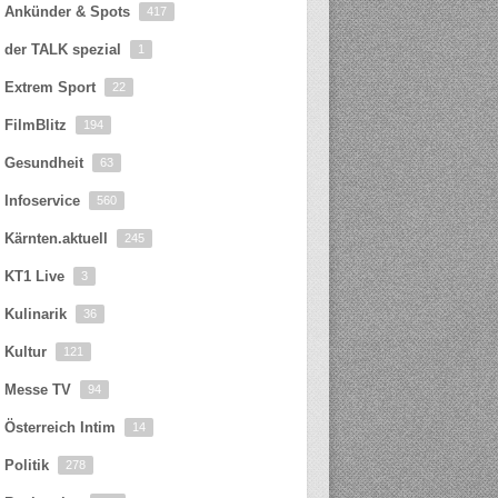
Ankünder & Spots
417
der TALK spezial
1
Extrem Sport
22
FilmBlitz
194
Gesundheit
63
Infoservice
560
Kärnten.aktuell
245
KT1 Live
3
Kulinarik
36
Kultur
121
Messe TV
94
Österreich Intim
14
Politik
278