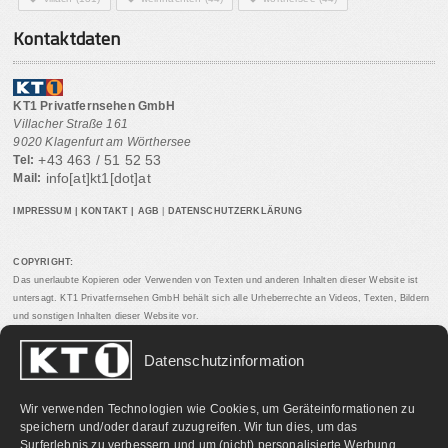
Kontaktdaten
KT1 Privatfernsehen GmbH
Villacher Straße 161
9020 Klagenfurt am Wörthersee
+43 463 / 51 52 53
Tel:
info[at]kt1[dot]at
Mail:
IMPRESSUM
|
KONTAKT
|
AGB
|
DATENSCHUTZERKLÄRUNG
COPYRIGHT:
Das unerlaubte Kopieren oder Verwenden von Texten und anderen Inhalten dieser Website ist
untersagt. KT1 Privatfernsehen GmbH behält sich alle Urheberrechte an Videos, Texten, Bildern
und sonstigen Inhalten dieser Website vor.
Datenschutzinformation
PARTNERLINKS:
Wir verwenden Technologien wie Cookies, um Geräteinformationen zu
speichern und/oder darauf zuzugreifen. Wir tun dies, um das
Surferlebnis zu verbessern und um (nicht) personalisierte Werbung