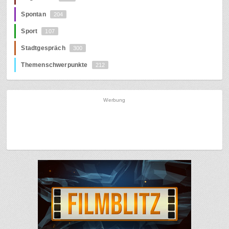
Spontan
204
Sport
107
Stadtgespräch
300
Themenschwerpunkte
212
Werbung