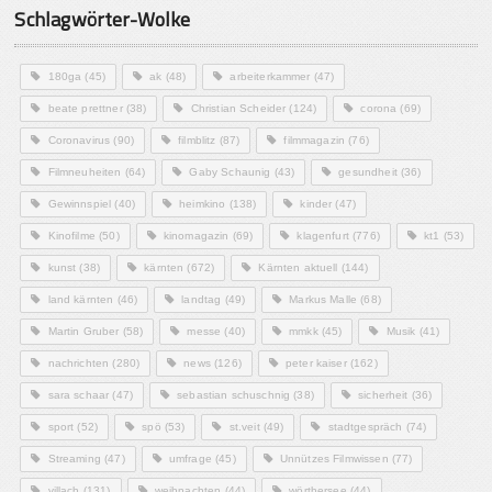
Schlagwörter-Wolke
180ga
(45)
ak
(48)
arbeiterkammer
(47)
beate prettner
(38)
Christian Scheider
(124)
corona
(69)
Coronavirus
(90)
filmblitz
(87)
filmmagazin
(76)
Filmneuheiten
(64)
Gaby Schaunig
(43)
gesundheit
(36)
Gewinnspiel
(40)
heimkino
(138)
kinder
(47)
Kinofilme
(50)
kinomagazin
(69)
klagenfurt
(776)
kt1
(53)
kunst
(38)
kärnten
(672)
Kärnten aktuell
(144)
land kärnten
(46)
landtag
(49)
Markus Malle
(68)
Martin Gruber
(58)
messe
(40)
mmkk
(45)
Musik
(41)
nachrichten
(280)
news
(126)
peter kaiser
(162)
sara schaar
(47)
sebastian schuschnig
(38)
sicherheit
(36)
sport
(52)
spö
(53)
st.veit
(49)
stadtgespräch
(74)
Streaming
(47)
umfrage
(45)
Unnützes Filmwissen
(77)
villach
(131)
weihnachten
(44)
wörthersee
(44)