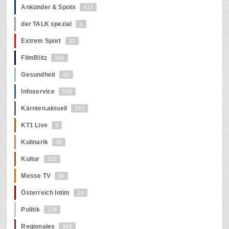
Ankünder & Spots
417
der TALK spezial
1
Extrem Sport
22
FilmBlitz
194
Gesundheit
63
Infoservice
560
Kärnten.aktuell
245
KT1 Live
3
Kulinarik
36
Kultur
121
Messe TV
94
Österreich Intim
14
Politik
278
Regionales
940