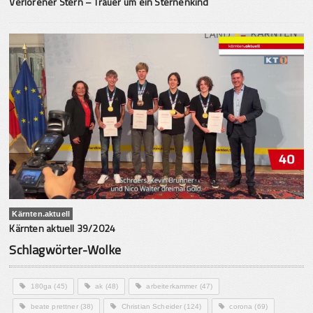
Verlorener Stern – Trauer um ein Sternenkind
Kärnten.aktuell
Kärnten aktuell 39/2024
Schlagwörter-Wolke
180ga
(45)
ak
(48)
arbeiterkammer
(47)
beate prettner
(38)
Christian Scheider
(124)
corona
(69)