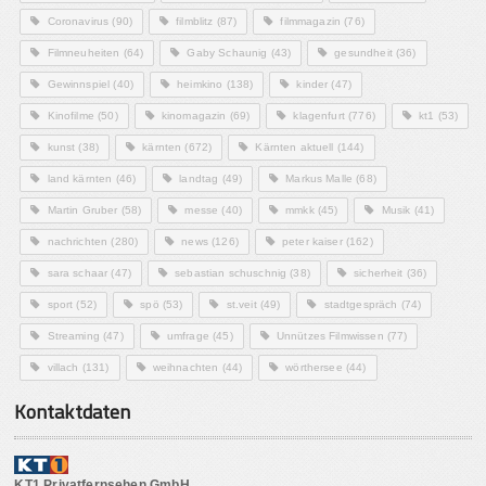
Coronavirus
(90)
filmblitz
(87)
filmmagazin
(76)
Filmneuheiten
(64)
Gaby Schaunig
(43)
gesundheit
(36)
Gewinnspiel
(40)
heimkino
(138)
kinder
(47)
Kinofilme
(50)
kinomagazin
(69)
klagenfurt
(776)
kt1
(53)
kunst
(38)
kärnten
(672)
Kärnten aktuell
(144)
land kärnten
(46)
landtag
(49)
Markus Malle
(68)
Martin Gruber
(58)
messe
(40)
mmkk
(45)
Musik
(41)
nachrichten
(280)
news
(126)
peter kaiser
(162)
sara schaar
(47)
sebastian schuschnig
(38)
sicherheit
(36)
sport
(52)
spö
(53)
st.veit
(49)
stadtgespräch
(74)
Streaming
(47)
umfrage
(45)
Unnützes Filmwissen
(77)
villach
(131)
weihnachten
(44)
wörthersee
(44)
Kontaktdaten
KT1 Privatfernsehen GmbH