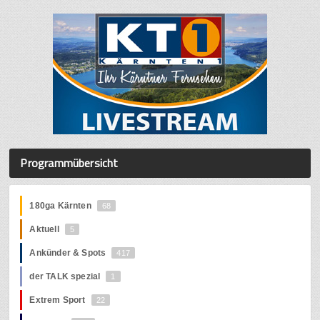
Programmübersicht
180ga Kärnten
68
Aktuell
5
Ankünder & Spots
417
der TALK spezial
1
Extrem Sport
22