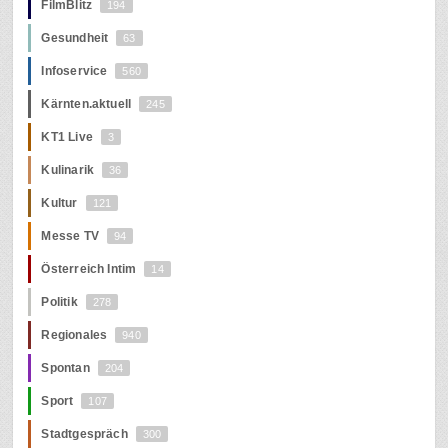
FilmBlitz
194
Gesundheit
63
Infoservice
560
Kärnten.aktuell
245
KT1 Live
3
Kulinarik
36
Kultur
121
Messe TV
94
Österreich Intim
14
Politik
278
Regionales
940
Spontan
204
Sport
107
Stadtgespräch
300