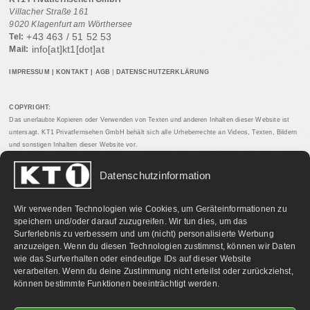
Villacher Straße 161
9020 Klagenfurt am Wörthersee
+43 463 / 51 52 53
Tel:
info[at]kt1[dot]at
Mail:
IMPRESSUM
|
KONTAKT
|
AGB
|
DATENSCHUTZERKLÄRUNG
COPYRIGHT:
Das unerlaubte Kopieren oder Verwenden von Texten und anderen Inhalten dieser Website ist
untersagt. KT1 Privatfernsehen GmbH behält sich alle Urheberrechte an Videos, Texten, Bildern
und sonstigen Inhalten dieser Website vor.
Datenschutzinformation
PARTNERLINKS:
Wir verwenden Technologien wie Cookies, um Geräteinformationen zu
speichern und/oder darauf zuzugreifen. Wir tun dies, um das
Surferlebnis zu verbessern und um (nicht) personalisierte Werbung
anzuzeigen. Wenn du diesen Technologien zustimmst, können wir Daten
wie das Surfverhalten oder eindeutige IDs auf dieser Website
verarbeiten. Wenn du deine Zustimmung nicht erteilst oder zurückziehst,
können bestimmte Funktionen beeinträchtigt werden.