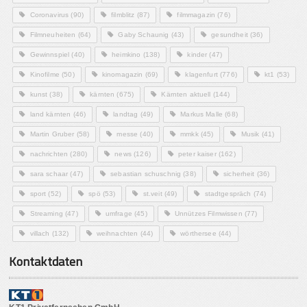
Coronavirus
(90)
filmblitz
(87)
filmmagazin
(76)
Filmneuheiten
(64)
Gaby Schaunig
(43)
gesundheit
(36)
Gewinnspiel
(40)
heimkino
(138)
kinder
(47)
Kinofilme
(50)
kinomagazin
(69)
klagenfurt
(776)
kt1
(53)
kunst
(38)
kärnten
(675)
Kärnten aktuell
(144)
land kärnten
(46)
landtag
(49)
Markus Malle
(68)
Martin Gruber
(58)
messe
(40)
mmkk
(45)
Musik
(41)
nachrichten
(280)
news
(126)
peter kaiser
(162)
sara schaar
(47)
sebastian schuschnig
(38)
sicherheit
(36)
sport
(52)
spö
(53)
st.veit
(49)
stadtgespräch
(74)
Streaming
(47)
umfrage
(45)
Unnützes Filmwissen
(77)
villach
(132)
weihnachten
(44)
wörthersee
(44)
Kontaktdaten