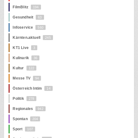
FilmBlitz
194
Gesundheit
63
Infoservice
560
Kärnten.aktuell
245
KT1 Live
3
Kulinarik
36
Kultur
122
Messe TV
94
Österreich Intim
14
Politik
278
Regionales
942
Spontan
204
Sport
107