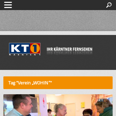
Tag "Verein „WOHIN“"