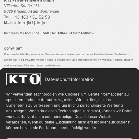
KT1 Privatfernsehen GmbH
Villacher Straße 161
9020 Klagenfurt am Wörthersee
+43 463 / 51 52 53
Tel:
info[at]kt1[dot]at
Mail:
IMPRESSUM
|
KONTAKT
|
AGB
|
DATENSCHUTZERKLÄRUNG
COPYRIGHT:
Das unerlaubte Kopieren oder Verwenden von Texten und anderen Inhalten dieser Website ist
untersagt. KT1 Privatfernsehen GmbH behält sich alle Urheberrechte an Videos, Texten, Bildern
und sonstigen Inhalten dieser Website vor.
Datenschutzinformation
PARTNERLINKS:
Wir verwenden Technologien wie Cookies, um Geräteinformationen zu
speichern und/oder darauf zuzugreifen. Wir tun dies, um das
Surferlebnis zu verbessern und um (nicht) personalisierte Werbung
anzuzeigen. Wenn du diesen Technologien zustimmst, können wir Daten
wie das Surfverhalten oder eindeutige IDs auf dieser Website
verarbeiten. Wenn du deine Zustimmung nicht erteilst oder zurückziehst,
können bestimmte Funktionen beeinträchtigt werden.