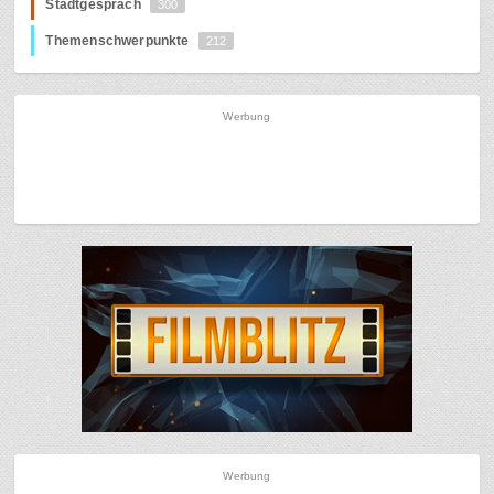
Stadtgespräch
300
Themenschwerpunkte
212
Werbung
Werbung