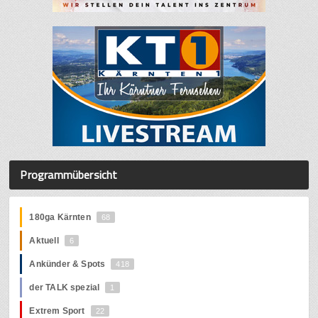
Programmübersicht
180ga Kärnten
68
Aktuell
6
Ankünder & Spots
418
der TALK spezial
1
Extrem Sport
22