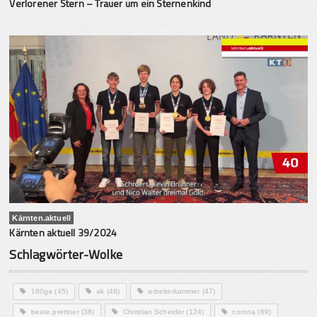
Verlorener Stern – Trauer um ein Sternenkind
Kärnten.aktuell
Kärnten aktuell 39/2024
Schlagwörter-Wolke
180ga
(45)
ak
(48)
arbeiterkammer
(47)
beate prettner
(38)
Christian Scheider
(124)
corona
(69)