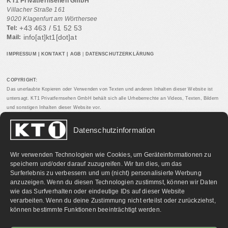
KT1 Privatfernsehen GmbH
Villacher Straße 161
9020 Klagenfurt am Wörthersee
+43 463 / 51 52 53
Tel:
info[at]kt1[dot]at
Mail:
IMPRESSUM
|
KONTAKT
|
AGB
|
DATENSCHUTZERKLÄRUNG
COPYRIGHT:
Das unerlaubte Kopieren oder Verwenden von Texten und anderen Inhalten dieser Website ist
untersagt. KT1 Privatfernsehen GmbH behält sich alle Urheberrechte an Videos, Texten, Bildern
und sonstigen Inhalten dieser Website vor.
Datenschutzinformation
PARTNERLINKS:
Wir verwenden Technologien wie Cookies, um Geräteinformationen zu
speichern und/oder darauf zuzugreifen. Wir tun dies, um das
Surferlebnis zu verbessern und um (nicht) personalisierte Werbung
anzuzeigen. Wenn du diesen Technologien zustimmst, können wir Daten
wie das Surfverhalten oder eindeutige IDs auf dieser Website
verarbeiten. Wenn du deine Zustimmung nicht erteilst oder zurückziehst,
können bestimmte Funktionen beeinträchtigt werden.