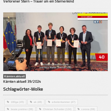
Verlorener Stern – Trauer um ein Sternenkind
Kärnten.aktuell
Kärnten aktuell 39/2024
Schlagwörter-Wolke
180ga
(45)
ak
(48)
arbeiterkammer
(47)
beate prettner
(38)
Christian Scheider
(124)
corona
(69)