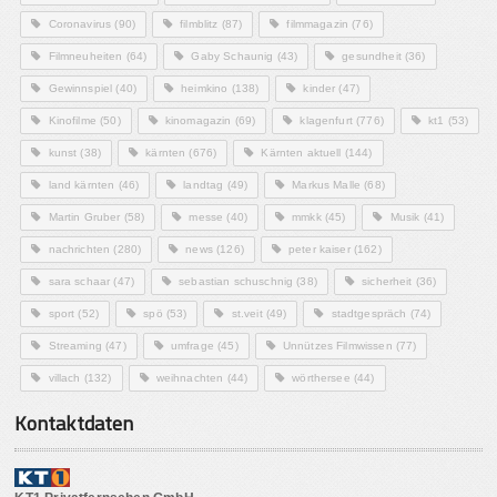
Coronavirus
(90)
filmblitz
(87)
filmmagazin
(76)
Filmneuheiten
(64)
Gaby Schaunig
(43)
gesundheit
(36)
Gewinnspiel
(40)
heimkino
(138)
kinder
(47)
Kinofilme
(50)
kinomagazin
(69)
klagenfurt
(776)
kt1
(53)
kunst
(38)
kärnten
(676)
Kärnten aktuell
(144)
land kärnten
(46)
landtag
(49)
Markus Malle
(68)
Martin Gruber
(58)
messe
(40)
mmkk
(45)
Musik
(41)
nachrichten
(280)
news
(126)
peter kaiser
(162)
sara schaar
(47)
sebastian schuschnig
(38)
sicherheit
(36)
sport
(52)
spö
(53)
st.veit
(49)
stadtgespräch
(74)
Streaming
(47)
umfrage
(45)
Unnützes Filmwissen
(77)
villach
(132)
weihnachten
(44)
wörthersee
(44)
Kontaktdaten