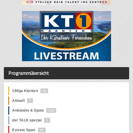
Programmübersicht
180ga Kärnten
68
Aktuell
7
Ankünder & Spots
418
der TALK spezial
1
Extrem Sport
21