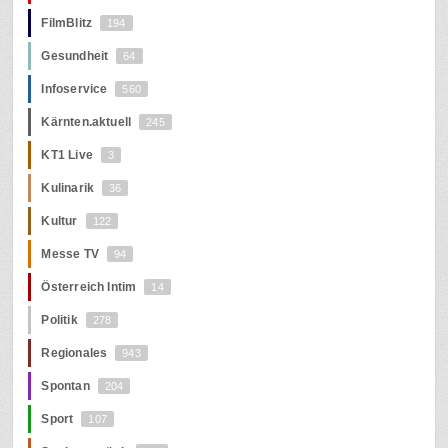
FilmBlitz
194
Gesundheit
64
Infoservice
560
Kärnten.aktuell
245
KT1 Live
3
Kulinarik
36
Kultur
122
Messe TV
94
Österreich Intim
14
Politik
278
Regionales
943
Spontan
204
Sport
107