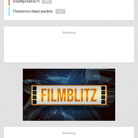
Stadtgespräch
300
Themenschwerpunkte
212
Werbung
Werbung