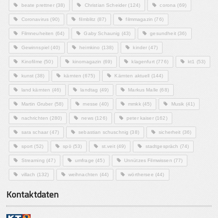
beate prettner
(38)
Christian Scheider
(124)
corona
(69)
Coronavirus
(90)
filmblitz
(87)
filmmagazin
(76)
Filmneuheiten
(64)
Gaby Schaunig
(43)
gesundheit
(36)
Gewinnspiel
(40)
heimkino
(138)
kinder
(47)
Kinofilme
(50)
kinomagazin
(69)
klagenfurt
(776)
kt1
(53)
kunst
(38)
kärnten
(675)
Kärnten aktuell
(144)
land kärnten
(46)
landtag
(49)
Markus Malle
(68)
Martin Gruber
(58)
messe
(40)
mmkk
(45)
Musik
(41)
nachrichten
(280)
news
(126)
peter kaiser
(162)
sara schaar
(47)
sebastian schuschnig
(38)
sicherheit
(36)
sport
(52)
spö
(53)
st.veit
(49)
stadtgespräch
(74)
Streaming
(47)
umfrage
(45)
Unnützes Filmwissen
(77)
villach
(132)
weihnachten
(44)
wörthersee
(44)
Kontaktdaten