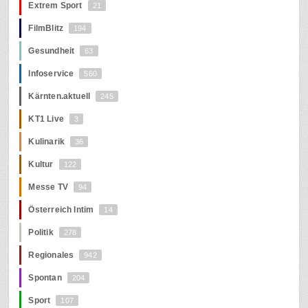
Extrem Sport
21
FilmBlitz
194
Gesundheit
63
Infoservice
560
Kärnten.aktuell
245
KT1 Live
3
Kulinarik
36
Kultur
122
Messe TV
94
Österreich Intim
14
Politik
278
Regionales
942
Spontan
204
Sport
107