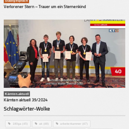
Stadtgespräch
Verlorener Stern – Trauer um ein Sternenkind
Kärnten.aktuell
Kärnten aktuell 39/2024
Schlagwörter-Wolke
180ga
(45)
ak
(48)
arbeiterkammer
(47)