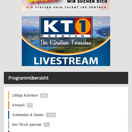
Programmübersicht
180ga Kärnten
68
Aktuell
6
Ankünder & Spots
418
der TALK spezial
1