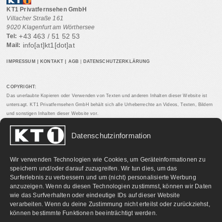
KT1 Privatfernsehen GmbH
Villacher Straße 161
9020 Klagenfurt am Wörthersee
+43 463 / 51 52 53
Tel:
info[at]kt1[dot]at
Mail:
IMPRESSUM
|
KONTAKT
|
AGB
|
DATENSCHUTZERKLÄRUNG
COPYRIGHT:
Das unerlaubte Kopieren oder Verwenden von Texten und anderen Inhalten dieser Website ist
untersagt. KT1 Privatfernsehen GmbH behält sich alle Urheberrechte an Videos, Texten, Bildern
und sonstigen Inhalten dieser Website vor.
Datenschutzinformation
PARTNERLINKS:
Wir verwenden Technologien wie Cookies, um Geräteinformationen zu
speichern und/oder darauf zuzugreifen. Wir tun dies, um das
Surferlebnis zu verbessern und um (nicht) personalisierte Werbung
anzuzeigen. Wenn du diesen Technologien zustimmst, können wir Daten
wie das Surfverhalten oder eindeutige IDs auf dieser Website
verarbeiten. Wenn du deine Zustimmung nicht erteilst oder zurückziehst,
können bestimmte Funktionen beeinträchtigt werden.