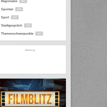
Regionales
942
Spontan
204
Sport
107
Stadtgespräch
300
Themenschwerpunkte
212
Werbung