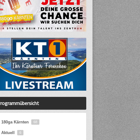
rogrammübersicht
180ga Kärnten
68
Aktuell
6