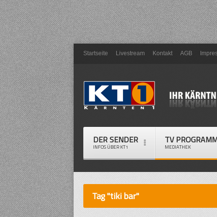
Startseite
Livestream
Kontakt
AGB
Impre
DER SENDER
TV PROGRAM
INFOS ÜBER KT1
MEDIATHEK
Tag "tiki bar"