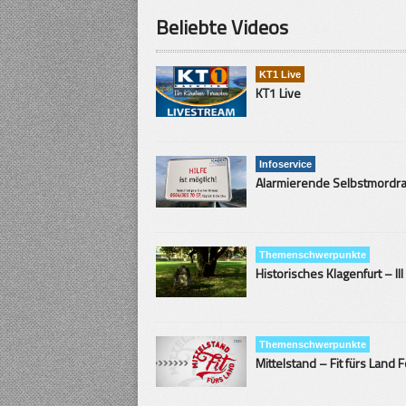
Beliebte Videos
KT1 Live
KT1 Live
Infoservice
Themenschwerpunkte
Historisches Klagenfurt – III
Themenschwerpunkte