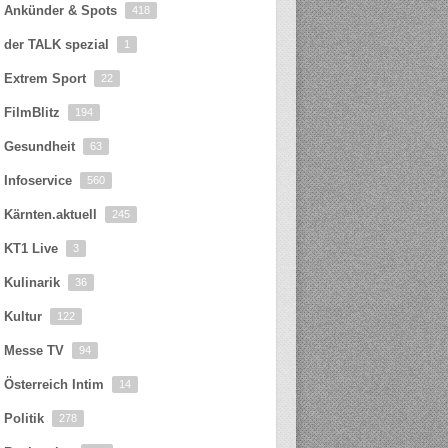
Ankünder & Spots
418
der TALK spezial
1
Extrem Sport
22
FilmBlitz
194
Gesundheit
63
Infoservice
560
Kärnten.aktuell
245
KT1 Live
3
Kulinarik
36
Kultur
122
Messe TV
94
Österreich Intim
14
Politik
278