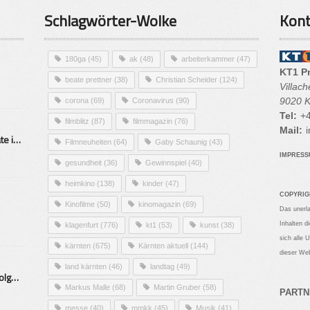
Schlagwörter-Wolke
Kont
180ga
(45)
ak
(48)
arbeiterkammer
(47)
KT1 P
beate prettner
(38)
Christian Scheider
(124)
Villac
9020 K
corona
(69)
Coronavirus
(90)
Tel:
+4
filmblitz
(87)
filmmagazin
(76)
Mail:
i
Alarmierende Selbstmordrate in Kärnten
Filmneuheiten
(64)
Gaby Schaunig
(43)
IMPRES
gesundheit
(36)
Gewinnspiel
(40)
heimkino
(138)
kinder
(47)
COPYRIG
Kinofilme
(50)
kinomagazin
(69)
Das unerl
Inhalten d
klagenfurt
(776)
kt1
(53)
kunst
(38)
sich alle 
kärnten
(675)
Kärnten aktuell
(144)
dieser Web
land kärnten
(46)
landtag
(49)
Mittelstand – Fit fürs Land Folge 9- Konditor
Markus Malle
(68)
Martin Gruber
(58)
PARTN
messe
(40)
mmkk
(45)
Musik
(41)