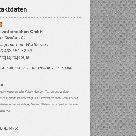
aktdaten
rivatfernsehen GmbH
her Straße 161
lagenfurt am Wörthersee
3 463 / 51 52 53
nfo[at]kt1[dot]at
SUM
|
KONTAKT
|
AGB
|
DATENSCHUTZERKLÄRUNG
HT:
aubte Kopieren oder Verwenden von Texten und anderen
ieser Website ist untersagt. KT1 Privatfernsehen GmbH behält
Urheberrechte an Videos, Texten, Bildern und sonstigen Inhalten
site vor.
ERLINKS: