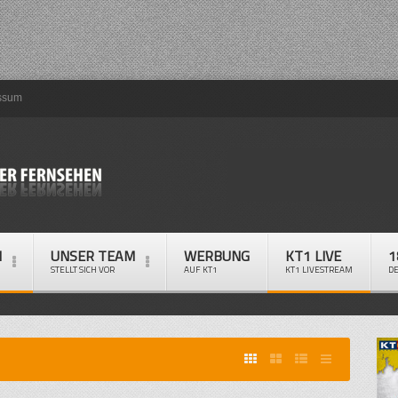
ssum
M
UNSER TEAM
WERBUNG
KT1 LIVE
1
STELLT SICH VOR
AUF KT1
KT1 LIVESTREAM
D