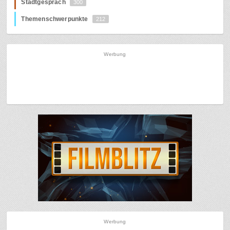
Stadtgespräch
300
Themenschwerpunkte
212
Werbung
Werbung