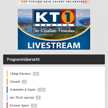
Programmübersicht
180ga Kärnten
68
Aktuell
7
Ankünder & Spots
418
der TALK spezial
1
Extrem Sport
22