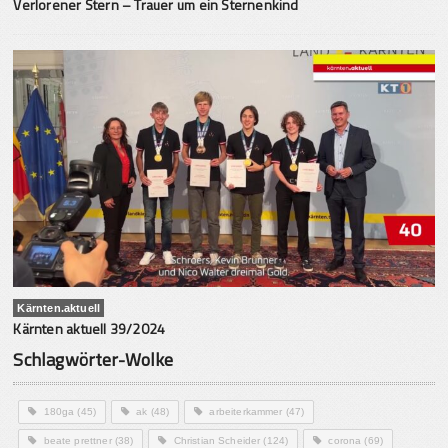
Verlorener Stern – Trauer um ein Sternenkind
Kärnten.aktuell
Kärnten aktuell 39/2024
Schlagwörter-Wolke
180ga
(45)
ak
(48)
arbeiterkammer
(47)
beate prettner
(38)
Christian Scheider
(124)
corona
(69)