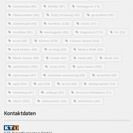
Coronavirus
(90)
filmblitz
(87)
filmmagazin
(76)
Filmneuheiten
(64)
Gaby Schaunig
(43)
gesundheit
(36)
Gewinnspiel
(40)
heimkino
(138)
kinder
(47)
Kinofilme
(50)
kinomagazin
(69)
klagenfurt
(776)
kt1
(53)
kunst
(38)
kärnten
(676)
Kärnten aktuell
(144)
land kärnten
(46)
landtag
(49)
Markus Malle
(68)
Martin Gruber
(58)
messe
(40)
mmkk
(45)
Musik
(41)
nachrichten
(280)
news
(126)
peter kaiser
(162)
sara schaar
(47)
sebastian schuschnig
(38)
sicherheit
(36)
sport
(52)
spö
(53)
st.veit
(49)
stadtgespräch
(74)
Streaming
(47)
umfrage
(45)
Unnützes Filmwissen
(77)
villach
(132)
weihnachten
(44)
wörthersee
(44)
Kontaktdaten