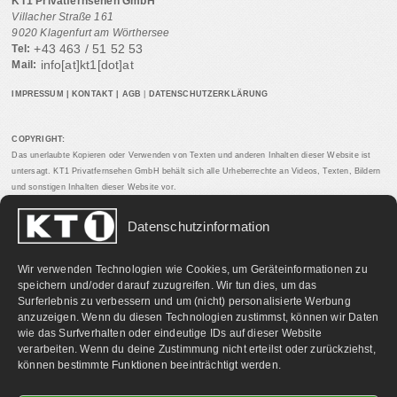
KT1 Privatfernsehen GmbH
Villacher Straße 161
9020 Klagenfurt am Wörthersee
+43 463 / 51 52 53
Tel:
info[at]kt1[dot]at
Mail:
IMPRESSUM
|
KONTAKT
|
AGB
|
DATENSCHUTZERKLÄRUNG
COPYRIGHT:
Das unerlaubte Kopieren oder Verwenden von Texten und anderen Inhalten dieser Website ist
untersagt. KT1 Privatfernsehen GmbH behält sich alle Urheberrechte an Videos, Texten, Bildern
und sonstigen Inhalten dieser Website vor.
Datenschutzinformation
PARTNERLINKS:
Wir verwenden Technologien wie Cookies, um Geräteinformationen zu
speichern und/oder darauf zuzugreifen. Wir tun dies, um das
Surferlebnis zu verbessern und um (nicht) personalisierte Werbung
anzuzeigen. Wenn du diesen Technologien zustimmst, können wir Daten
wie das Surfverhalten oder eindeutige IDs auf dieser Website
verarbeiten. Wenn du deine Zustimmung nicht erteilst oder zurückziehst,
können bestimmte Funktionen beeinträchtigt werden.