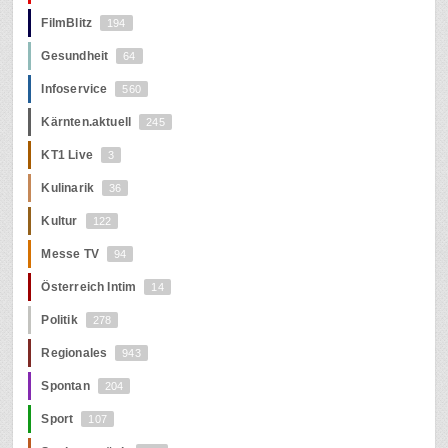
FilmBlitz
194
Gesundheit
64
Infoservice
560
Kärnten.aktuell
245
KT1 Live
3
Kulinarik
36
Kultur
122
Messe TV
94
Österreich Intim
14
Politik
278
Regionales
943
Spontan
204
Sport
107