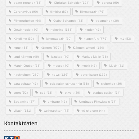
beate prettner
(38)
Christian Scheider
(124)
corona
(69)
Coronavirus
(90)
filmblitz
(87)
filmmagazin
(76)
Filmneuheiten
(64)
Gaby Schaunig
(43)
gesundheit
(36)
Gewinnspiel
(40)
heimkino
(138)
kinder
(47)
Kinofilme
(50)
kinomagazin
(69)
klagenfurt
(776)
kt1
(53)
kunst
(38)
kärnten
(672)
Kärnten aktuell
(144)
land kärnten
(46)
landtag
(49)
Markus Malle
(68)
Martin Gruber
(58)
messe
(40)
mmkk
(45)
Musik
(41)
nachrichten
(280)
news
(126)
peter kaiser
(162)
sara schaar
(47)
sebastian schuschnig
(38)
sicherheit
(36)
sport
(52)
spö
(53)
st.veit
(49)
stadtgespräch
(74)
Streaming
(47)
umfrage
(45)
Unnützes Filmwissen
(77)
villach
(131)
weihnachten
(44)
wörthersee
(44)
Kontaktdaten