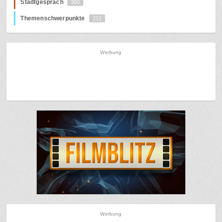
Stadtgespräch
300
Themenschwerpunkte
212
Werbung
Werbung