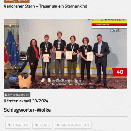
Verlorener Stern – Trauer um ein Sternenkind
Kärnten.aktuell
Kärnten aktuell 39/2024
Schlagwörter-Wolke
180ga
(45)
ak
(48)
arbeiterkammer
(47)