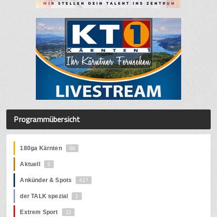
Programmübersicht
180ga Kärnten
68
Aktuell
5
Ankünder & Spots
417
der TALK spezial
1
Extrem Sport
22