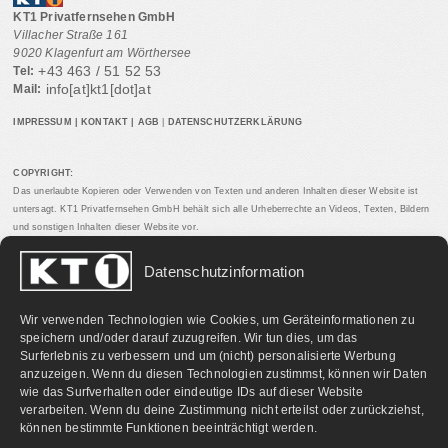
KT1 Privatfernsehen GmbH
Villacher Straße 161
9020 Klagenfurt am Wörthersee
+43 463 / 51 52 53
Tel:
info[at]kt1[dot]at
Mail:
IMPRESSUM
|
KONTAKT
|
AGB
|
DATENSCHUTZERKLÄRUNG
COPYRIGHT:
Das unerlaubte Kopieren oder Verwenden von Texten und anderen Inhalten dieser Website ist
untersagt. KT1 Privatfernsehen GmbH behält sich alle Urheberrechte an Videos, Texten, Bildern
und sonstigen Inhalten dieser Website vor.
Datenschutzinformation
PARTNERLINKS:
Wir verwenden Technologien wie Cookies, um Geräteinformationen zu
speichern und/oder darauf zuzugreifen. Wir tun dies, um das
Surferlebnis zu verbessern und um (nicht) personalisierte Werbung
anzuzeigen. Wenn du diesen Technologien zustimmst, können wir Daten
wie das Surfverhalten oder eindeutige IDs auf dieser Website
verarbeiten. Wenn du deine Zustimmung nicht erteilst oder zurückziehst,
können bestimmte Funktionen beeinträchtigt werden.