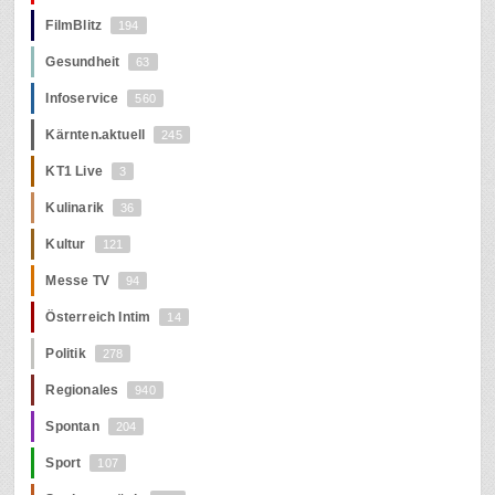
FilmBlitz
194
Gesundheit
63
Infoservice
560
Kärnten.aktuell
245
KT1 Live
3
Kulinarik
36
Kultur
121
Messe TV
94
Österreich Intim
14
Politik
278
Regionales
940
Spontan
204
Sport
107