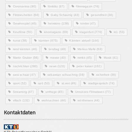
Coronavirus
(90)
filmblitz
(87)
filmmagazin
(76)
Filmneuheiten
(64)
Gaby Schaunig
(43)
gesundheit
(36)
Gewinnspiel
(40)
heimkino
(138)
kinder
(47)
Kinofilme
(50)
kinomagazin
(69)
klagenfurt
(776)
kt1
(53)
kunst
(38)
kärnten
(675)
Kärnten aktuell
(144)
land kärnten
(46)
landtag
(49)
Markus Malle
(68)
Martin Gruber
(58)
messe
(40)
mmkk
(45)
Musik
(41)
nachrichten
(280)
news
(126)
peter kaiser
(162)
sara schaar
(47)
sebastian schuschnig
(38)
sicherheit
(36)
sport
(52)
spö
(53)
st.veit
(49)
stadtgespräch
(74)
Streaming
(47)
umfrage
(45)
Unnützes Filmwissen
(77)
villach
(132)
weihnachten
(44)
wörthersee
(44)
Kontaktdaten