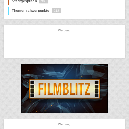
Stadtgespräch
300
Themenschwerpunkte
212
Werbung
Werbung