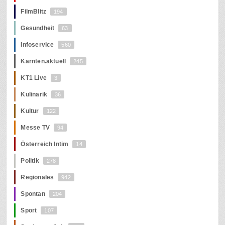
FilmBlitz
194
Gesundheit
63
Infoservice
560
Kärnten.aktuell
245
KT1 Live
3
Kulinarik
36
Kultur
122
Messe TV
94
Österreich Intim
14
Politik
278
Regionales
942
Spontan
204
Sport
107