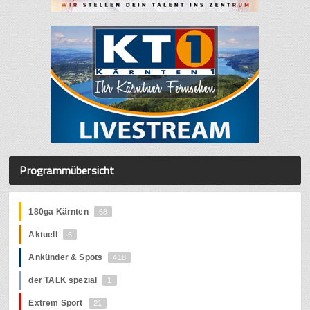
Programmübersicht
180ga Kärnten
68
Aktuell
6
Ankünder & Spots
418
der TALK spezial
1
Extrem Sport
21