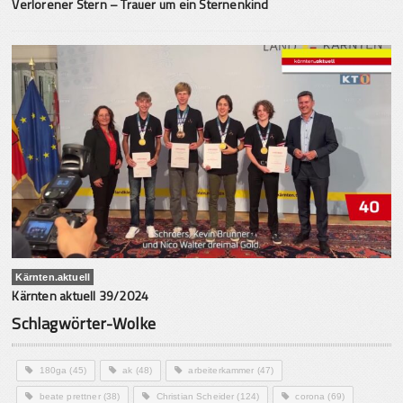
Verlorener Stern – Trauer um ein Sternenkind
Kärnten.aktuell
Kärnten aktuell 39/2024
Schlagwörter-Wolke
180ga
(45)
ak
(48)
arbeiterkammer
(47)
beate prettner
(38)
Christian Scheider
(124)
corona
(69)