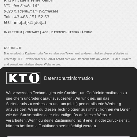
KT1 Privatfernsehen GmbH
Villacher Straße 161
9020 Klagenfurt am Wörthersee
+43 463 / 51 52 53
Tel:
info[at]kt1[dot]at
Mail:
IMPRESSUM
|
KONTAKT
|
AGB
|
DATENSCHUTZERKLÄRUNG
COPYRIGHT:
Das unerlaubte Kopieren oder Verwenden von Texten und anderen Inhalten dieser Website ist
untersagt. KT1 Privatfernsehen GmbH behält sich alle Urheberrechte an Videos, Texten, Bildern
und sonstigen Inhalten dieser Website vor.
Datenschutzinformation
PARTNERLINKS:
Wir verwenden Technologien wie Cookies, um Geräteinformationen zu
speichern und/oder darauf zuzugreifen. Wir tun dies, um das
Surferlebnis zu verbessern und um (nicht) personalisierte Werbung
anzuzeigen. Wenn du diesen Technologien zustimmst, können wir Daten
wie das Surfverhalten oder eindeutige IDs auf dieser Website
verarbeiten. Wenn du deine Zustimmung nicht erteilst oder zurückziehst,
können bestimmte Funktionen beeinträchtigt werden.