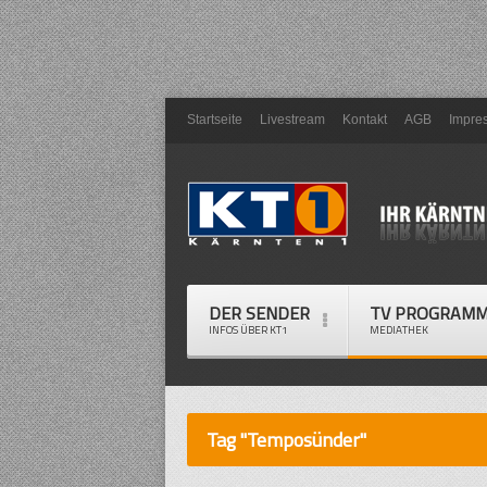
Startseite
Livestream
Kontakt
AGB
Impre
DER SENDER
TV PROGRAM
INFOS ÜBER KT1
MEDIATHEK
Tag "Temposünder"