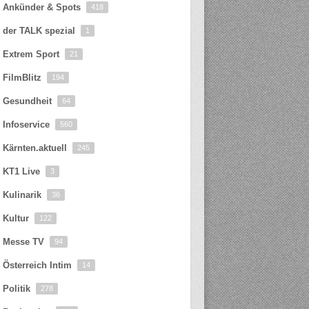
Ankünder & Spots
418
der TALK spezial
1
Extrem Sport
21
FilmBlitz
194
Gesundheit
64
Infoservice
560
Kärnten.aktuell
245
KT1 Live
3
Kulinarik
36
Kultur
122
Messe TV
94
Österreich Intim
14
Politik
278