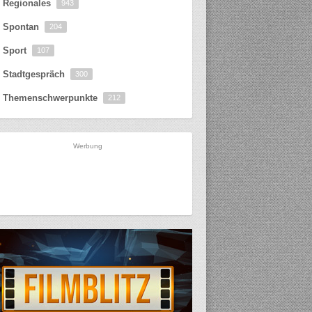
Regionales
943
Spontan
204
Sport
107
Stadtgespräch
300
Themenschwerpunkte
212
Werbung