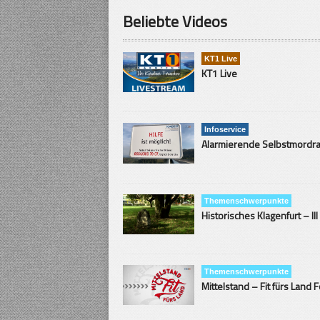
Beliebte Videos
KT1 Live
KT1 Live
Infoservice
Themenschwerpunkte
Historisches Klagenfurt – III
Themenschwerpunkte