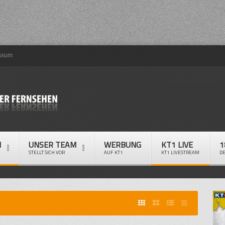
ssum
M
UNSER TEAM
WERBUNG
KT1 LIVE
1
STELLT SICH VOR
AUF KT1
KT1 LIVESTREAM
D