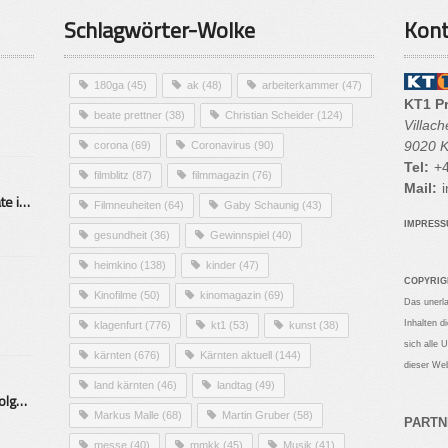
Schlagwörter-Wolke
Kont
180ga
(45)
ak
(48)
arbeiterkammer
(47)
KT1 P
beate prettner
(38)
Christian Scheider
(124)
Villac
9020 K
corona
(69)
Coronavirus
(90)
Tel:
+4
filmblitz
(87)
filmmagazin
(76)
Mail:
i
Alarmierende Selbstmordrate in Kärnten
Filmneuheiten
(64)
Gaby Schaunig
(43)
IMPRES
gesundheit
(36)
Gewinnspiel
(40)
heimkino
(138)
kinder
(47)
COPYRIG
Kinofilme
(50)
kinomagazin
(69)
Das unerl
Inhalten d
klagenfurt
(776)
kt1
(53)
kunst
(38)
sich alle 
kärnten
(676)
Kärnten aktuell
(144)
dieser Web
land kärnten
(46)
landtag
(49)
Mittelstand – Fit fürs Land Folge 9- Konditor
Markus Malle
(68)
Martin Gruber
(58)
PARTN
messe
(40)
mmkk
(45)
Musik
(41)