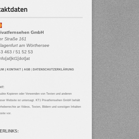
aktdaten
rivatfernsehen GmbH
her Straße 161
lagenfurt am Wörthersee
3 463 / 51 52 53
nfo[at]kt1[dot]at
SUM
|
KONTAKT
|
AGB
|
DATENSCHUTZERKLÄRUNG
HT:
aubte Kopieren oder Verwenden von Texten und anderen
ieser Website ist untersagt. KT1 Privatfernsehen GmbH behält
Urheberrechte an Videos, Texten, Bildern und sonstigen Inhalten
site vor.
ERLINKS: