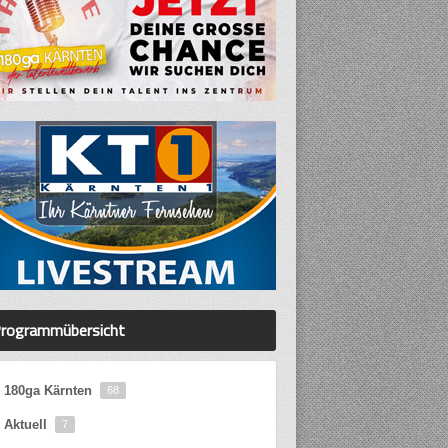
rogrammübersicht
180ga Kärnten
68
Aktuell
7