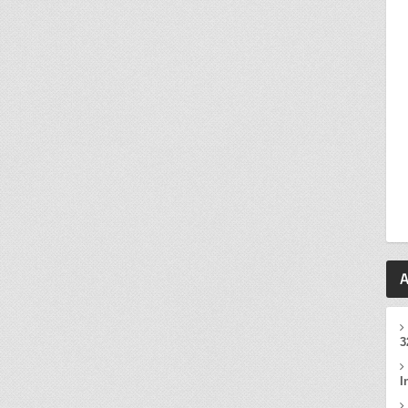
A
3
I