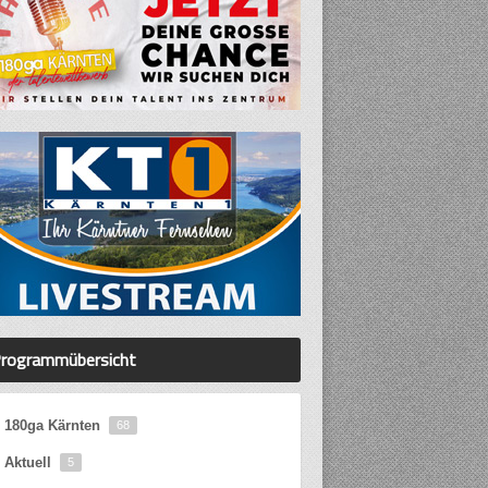
rogrammübersicht
180ga Kärnten
68
Aktuell
5