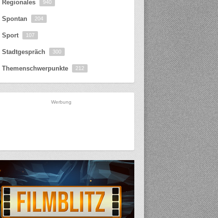
Regionales
940
Spontan
204
Sport
107
Stadtgespräch
300
Themenschwerpunkte
212
Werbung