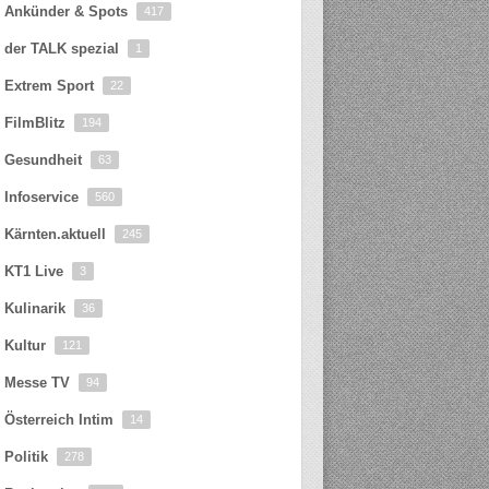
Ankünder & Spots
417
der TALK spezial
1
Extrem Sport
22
FilmBlitz
194
Gesundheit
63
Infoservice
560
Kärnten.aktuell
245
KT1 Live
3
Kulinarik
36
Kultur
121
Messe TV
94
Österreich Intim
14
Politik
278