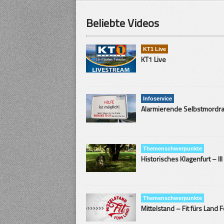
Beliebte Videos
KT1 Live
KT1 Live
Infoservice
Themenschwerpunkte
Historisches Klagenfurt – III
Themenschwerpunkte