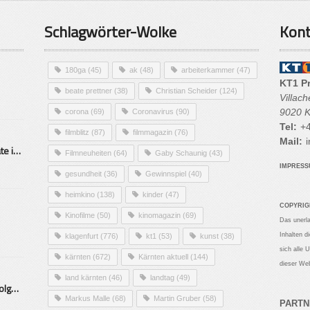
Schlagwörter-Wolke
Kont
180ga
(45)
ak
(48)
arbeiterkammer
(47)
KT1 P
beate prettner
(38)
Christian Scheider
(124)
Villac
9020 K
corona
(69)
Coronavirus
(90)
Tel:
+4
filmblitz
(87)
filmmagazin
(76)
Mail:
i
Alarmierende Selbstmordrate in Kärnten
Filmneuheiten
(64)
Gaby Schaunig
(43)
IMPRES
gesundheit
(36)
Gewinnspiel
(40)
heimkino
(138)
kinder
(47)
COPYRIG
Kinofilme
(50)
kinomagazin
(69)
Das unerl
Inhalten d
klagenfurt
(776)
kt1
(53)
kunst
(38)
sich alle 
kärnten
(672)
Kärnten aktuell
(144)
dieser Web
land kärnten
(46)
landtag
(49)
Mittelstand – Fit fürs Land Folge 9- Konditor
Markus Malle
(68)
Martin Gruber
(58)
PARTN