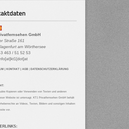
aktdaten
rivatfernsehen GmbH
her Straße 161
lagenfurt am Wörthersee
3 463 / 51 52 53
nfo[at]kt1[dot]at
SUM
|
KONTAKT
|
AGB
|
DATENSCHUTZERKLÄRUNG
HT:
aubte Kopieren oder Verwenden von Texten und anderen
ieser Website ist untersagt. KT1 Privatfernsehen GmbH behält
Urheberrechte an Videos, Texten, Bildern und sonstigen Inhalten
site vor.
ERLINKS: