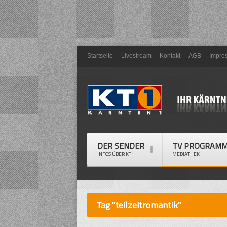
Startseite
Livestream
Kontakt
AGB
Impre
DER SENDER
TV PROGRAM
INFOS ÜBER KT1
MEDIATHEK
Tag "teilzeitromantik"