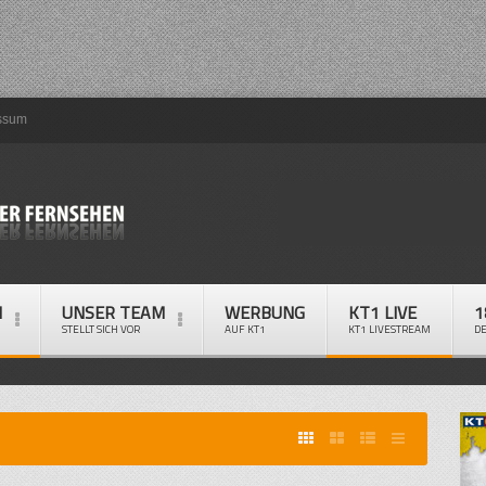
ssum
M
UNSER TEAM
WERBUNG
KT1 LIVE
1
STELLT SICH VOR
AUF KT1
KT1 LIVESTREAM
D