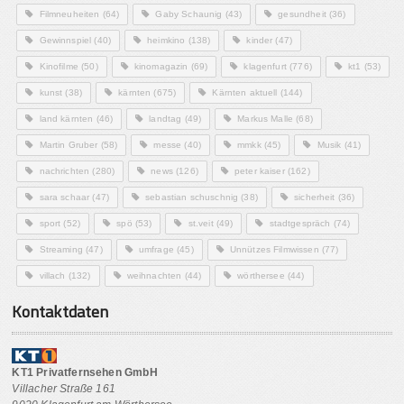
Filmneuheiten
(64)
Gaby Schaunig
(43)
gesundheit
(36)
Gewinnspiel
(40)
heimkino
(138)
kinder
(47)
Kinofilme
(50)
kinomagazin
(69)
klagenfurt
(776)
kt1
(53)
kunst
(38)
kärnten
(675)
Kärnten aktuell
(144)
land kärnten
(46)
landtag
(49)
Markus Malle
(68)
Martin Gruber
(58)
messe
(40)
mmkk
(45)
Musik
(41)
nachrichten
(280)
news
(126)
peter kaiser
(162)
sara schaar
(47)
sebastian schuschnig
(38)
sicherheit
(36)
sport
(52)
spö
(53)
st.veit
(49)
stadtgespräch
(74)
Streaming
(47)
umfrage
(45)
Unnützes Filmwissen
(77)
villach
(132)
weihnachten
(44)
wörthersee
(44)
Kontaktdaten
KT1 Privatfernsehen GmbH
Villacher Straße 161