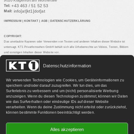
9020 Klagenfurt am Wörthersee
+43 463 / 51 52 53
Tel:
info[at]kt1[dot]at
Mail:
IMPRESSUM
|
KONTAKT
|
AGB
|
DATENSCHUTZERKLÄRUNG
COPYRIGHT:
Das unerlaubte Kopieren oder Verwenden von Texten und anderen Inhalten dieser Website ist
untersagt. KT1 Privatfernsehen GmbH behält sich alle Urheberrechte an Videos, Texten, Bildern
und sonstigen Inhalten dieser Website vor.
Datenschutzinformation
PARTNERLINKS:
Wir verwenden Technologien wie Cookies, um Geräteinformationen zu
speichern und/oder darauf zuzugreifen. Wir tun dies, um das
Surferlebnis zu verbessern und um (nicht) personalisierte Werbung
anzuzeigen. Wenn du diesen Technologien zustimmst, können wir Daten
wie das Surfverhalten oder eindeutige IDs auf dieser Website
verarbeiten. Wenn du deine Zustimmung nicht erteilst oder zurückziehst,
können bestimmte Funktionen beeinträchtigt werden.
Alles akzeptieren