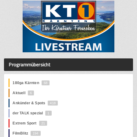
Programmübersicht
180ga Kärnten
68
Aktuell
6
Ankünder & Spots
418
der TALK spezial
1
Extrem Sport
21
FilmBlitz
194