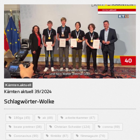
Kärnten.aktuell
Kärnten aktuell 39/2024
Schlagwörter-Wolke
180ga
(45)
ak
(48)
arbeiterkammer
(47)
beate prettner
(38)
Christian Scheider
(124)
corona
(69)
Coronavirus
(90)
filmblitz
(87)
filmmagazin
(76)