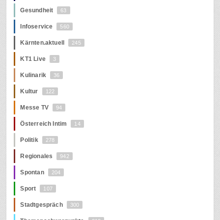
Gesundheit
63
Infoservice
560
Kärnten.aktuell
245
KT1 Live
3
Kulinarik
36
Kultur
122
Messe TV
94
Österreich Intim
14
Politik
278
Regionales
942
Spontan
204
Sport
107
Stadtgespräch
300