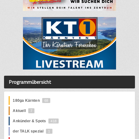
Programmübersicht
180ga Kärnten
68
Aktuell
7
Ankünder & Spots
418
der TALK spezial
1