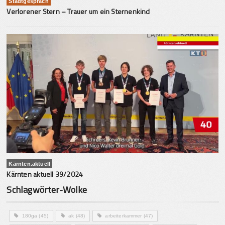
Stadtgespräch
Verlorener Stern – Trauer um ein Sternenkind
Kärnten.aktuell
Kärnten aktuell 39/2024
Schlagwörter-Wolke
180ga
(45)
ak
(48)
arbeiterkammer
(47)