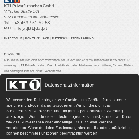
KT1 Privatfernsehen GmbH
Villacher Straße 161
9020 Klagenfurt am Wörthersee
+43 463 / 51 52 53
Tel:
info[at]kt1[dot]at
Mail:
IMPRESSUM
|
KONTAKT
|
AGB
|
DATENSCHUTZERKLÄRUNG
COPYRIGHT:
Das unerlaubte Kopieren oder Verwenden von Texten und anderen Inhalten dieser Website ist
untersagt. KT1 Privatfernsehen GmbH behält sich alle Urheberrechte an Videos, Texten, Bildern
und sonstigen Inhalten dieser Website vor.
Datenschutzinformation
PARTNERLINKS:
Wir verwenden Technologien wie Cookies, um Geräteinformationen zu
speichern und/oder darauf zuzugreifen. Wir tun dies, um das
Surferlebnis zu verbessern und um (nicht) personalisierte Werbung
anzuzeigen. Wenn du diesen Technologien zustimmst, können wir Daten
wie das Surfverhalten oder eindeutige IDs auf dieser Website
verarbeiten. Wenn du deine Zustimmung nicht erteilst oder zurückziehst,
können bestimmte Funktionen beeinträchtigt werden.