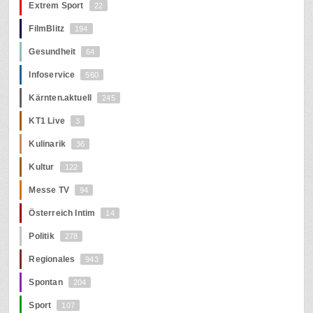
Extrem Sport
22
FilmBlitz
194
Gesundheit
64
Infoservice
560
Kärnten.aktuell
245
KT1 Live
3
Kulinarik
36
Kultur
122
Messe TV
94
Österreich Intim
14
Politik
278
Regionales
943
Spontan
204
Sport
107