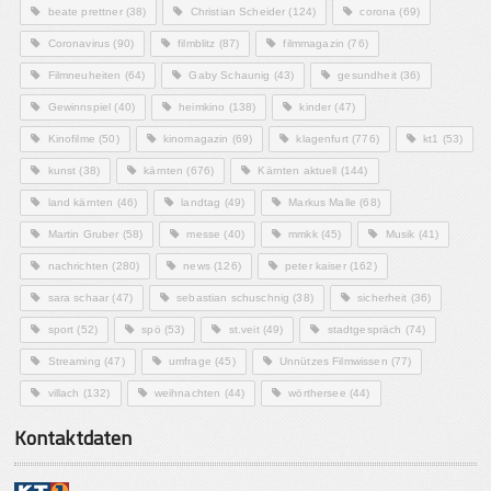
beate prettner
(38)
Christian Scheider
(124)
corona
(69)
Coronavirus
(90)
filmblitz
(87)
filmmagazin
(76)
Filmneuheiten
(64)
Gaby Schaunig
(43)
gesundheit
(36)
Gewinnspiel
(40)
heimkino
(138)
kinder
(47)
Kinofilme
(50)
kinomagazin
(69)
klagenfurt
(776)
kt1
(53)
kunst
(38)
kärnten
(676)
Kärnten aktuell
(144)
land kärnten
(46)
landtag
(49)
Markus Malle
(68)
Martin Gruber
(58)
messe
(40)
mmkk
(45)
Musik
(41)
nachrichten
(280)
news
(126)
peter kaiser
(162)
sara schaar
(47)
sebastian schuschnig
(38)
sicherheit
(36)
sport
(52)
spö
(53)
st.veit
(49)
stadtgespräch
(74)
Streaming
(47)
umfrage
(45)
Unnützes Filmwissen
(77)
villach
(132)
weihnachten
(44)
wörthersee
(44)
Kontaktdaten