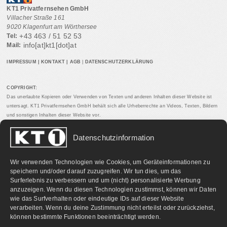
KT1 Privatfernsehen GmbH
Villacher Straße 161
9020 Klagenfurt am Wörthersee
+43 463 / 51 52 53
Tel:
info[at]kt1[dot]at
Mail:
IMPRESSUM
|
KONTAKT
|
AGB
|
DATENSCHUTZERKLÄRUNG
COPYRIGHT:
Das unerlaubte Kopieren oder Verwenden von Texten und anderen Inhalten dieser Website ist
untersagt. KT1 Privatfernsehen GmbH behält sich alle Urheberrechte an Videos, Texten, Bildern
und sonstigen Inhalten dieser Website vor.
Datenschutzinformation
PARTNERLINKS:
Wir verwenden Technologien wie Cookies, um Geräteinformationen zu
speichern und/oder darauf zuzugreifen. Wir tun dies, um das
Surferlebnis zu verbessern und um (nicht) personalisierte Werbung
anzuzeigen. Wenn du diesen Technologien zustimmst, können wir Daten
wie das Surfverhalten oder eindeutige IDs auf dieser Website
verarbeiten. Wenn du deine Zustimmung nicht erteilst oder zurückziehst,
können bestimmte Funktionen beeinträchtigt werden.