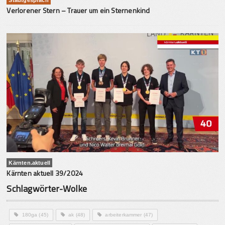
Verlorener Stern – Trauer um ein Sternenkind
Kärnten.aktuell
Kärnten aktuell 39/2024
Schlagwörter-Wolke
180ga
(45)
ak
(48)
arbeiterkammer
(47)