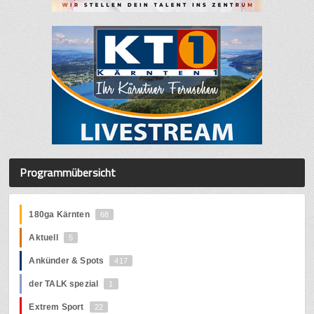
Programmübersicht
180ga Kärnten
68
Aktuell
5
Ankünder & Spots
417
der TALK spezial
1
Extrem Sport
22