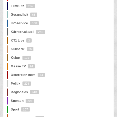
FilmBlitz
194
Gesundheit
63
Infoservice
560
Kärnten.aktuell
245
KT1 Live
3
Kulinarik
36
Kultur
121
Messe TV
94
Österreich Intim
14
Politik
278
Regionales
940
Spontan
204
Sport
107