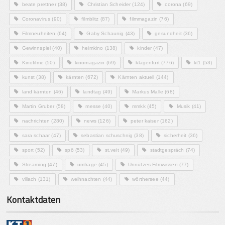
beate prettner
(38)
Christian Scheider
(124)
corona
(69)
Coronavirus
(90)
filmblitz
(87)
filmmagazin
(76)
Filmneuheiten
(64)
Gaby Schaunig
(43)
gesundheit
(36)
Gewinnspiel
(40)
heimkino
(138)
kinder
(47)
Kinofilme
(50)
kinomagazin
(69)
klagenfurt
(776)
kt1
(53)
kunst
(38)
kärnten
(672)
Kärnten aktuell
(144)
land kärnten
(46)
landtag
(49)
Markus Malle
(68)
Martin Gruber
(58)
messe
(40)
mmkk
(45)
Musik
(41)
nachrichten
(280)
news
(126)
peter kaiser
(162)
sara schaar
(47)
sebastian schuschnig
(38)
sicherheit
(36)
sport
(52)
spö
(53)
st.veit
(49)
stadtgespräch
(74)
Streaming
(47)
umfrage
(45)
Unnützes Filmwissen
(77)
villach
(131)
weihnachten
(44)
wörthersee
(44)
Kontaktdaten