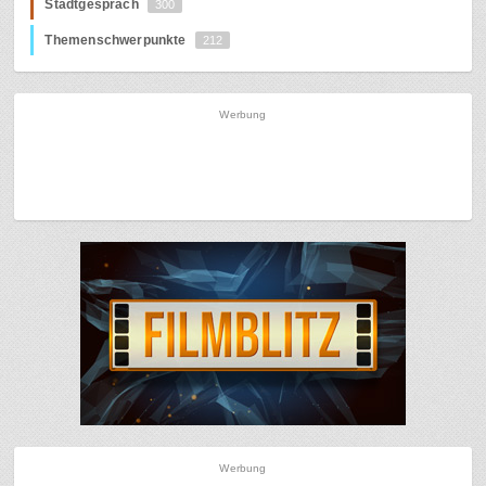
Stadtgespräch
300
Themenschwerpunkte
212
Werbung
Werbung