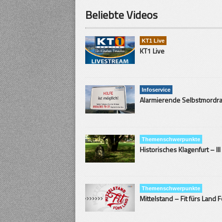
Beliebte Videos
KT1 Live
KT1 Live
Infoservice
Themenschwerpunkte
Historisches Klagenfurt – III
Themenschwerpunkte