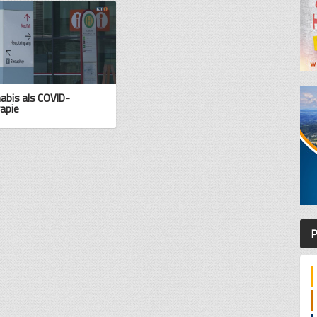
abis als COVID-
apie
P