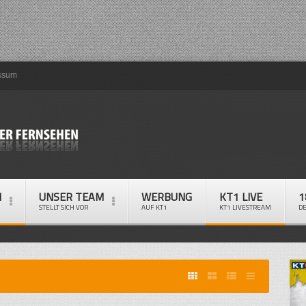
ssum
M
UNSER TEAM
WERBUNG
KT1 LIVE
1
STELLT SICH VOR
AUF KT1
KT1 LIVESTREAM
D