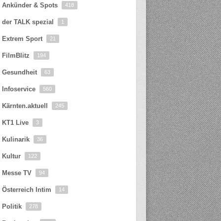
Ankünder & Spots
418
der TALK spezial
1
Extrem Sport
21
FilmBlitz
194
Gesundheit
63
Infoservice
560
Kärnten.aktuell
245
KT1 Live
3
Kulinarik
36
Kultur
122
Messe TV
94
Österreich Intim
14
Politik
278