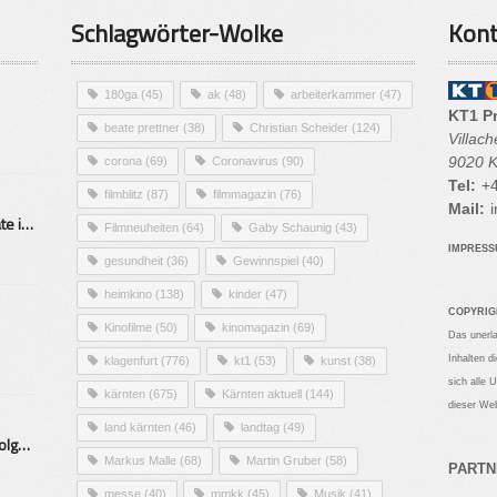
Schlagwörter-Wolke
Kont
180ga
(45)
ak
(48)
arbeiterkammer
(47)
KT1 P
beate prettner
(38)
Christian Scheider
(124)
Villac
9020 K
corona
(69)
Coronavirus
(90)
Tel:
+4
filmblitz
(87)
filmmagazin
(76)
Mail:
i
Alarmierende Selbstmordrate in Kärnten
Filmneuheiten
(64)
Gaby Schaunig
(43)
IMPRES
gesundheit
(36)
Gewinnspiel
(40)
heimkino
(138)
kinder
(47)
COPYRIG
Kinofilme
(50)
kinomagazin
(69)
Das unerl
Inhalten d
klagenfurt
(776)
kt1
(53)
kunst
(38)
sich alle 
kärnten
(675)
Kärnten aktuell
(144)
dieser Web
land kärnten
(46)
landtag
(49)
Mittelstand – Fit fürs Land Folge 9- Konditor
Markus Malle
(68)
Martin Gruber
(58)
PARTN
messe
(40)
mmkk
(45)
Musik
(41)