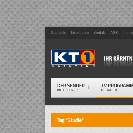
Startseite
Livestream
Kontakt
AGB
Impre
DER SENDER
TV PROGRAM
INFOS ÜBER KT1
MEDIATHEK
Tag "Studie"