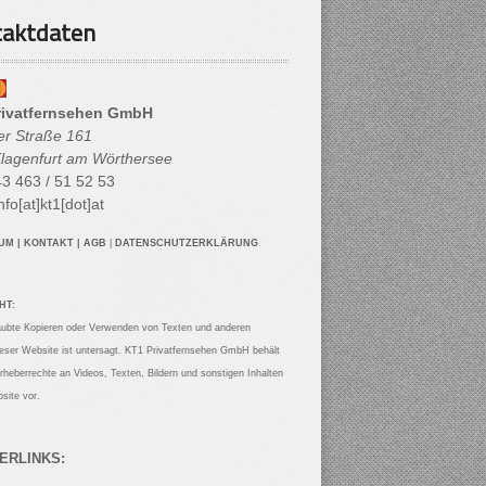
aktdaten
rivatfernsehen GmbH
her Straße 161
lagenfurt am Wörthersee
3 463 / 51 52 53
nfo[at]kt1[dot]at
SUM
|
KONTAKT
|
AGB
|
DATENSCHUTZERKLÄRUNG
HT:
aubte Kopieren oder Verwenden von Texten und anderen
ieser Website ist untersagt. KT1 Privatfernsehen GmbH behält
Urheberrechte an Videos, Texten, Bildern und sonstigen Inhalten
site vor.
ERLINKS: