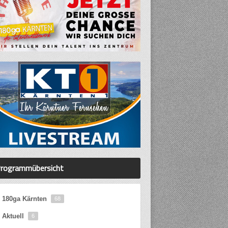
rogrammübersicht
180ga Kärnten
68
Aktuell
6