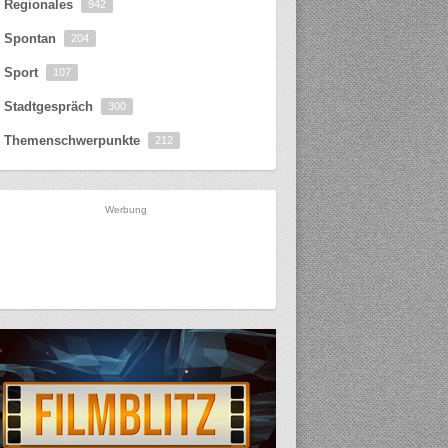
Regionales
942
Spontan
204
Sport
107
Stadtgespräch
300
Themenschwerpunkte
212
Werbung