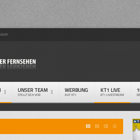
ssum
M
UNSER TEAM
WERBUNG
KT1 LIVE
1
STELLT SICH VOR
AUF KT1
KT1 LIVESTREAM
D