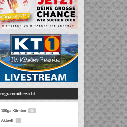
rogrammübersicht
180ga Kärnten
68
Aktuell
5