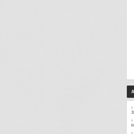
A
3
I