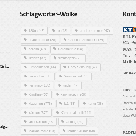
Schlagwörter-Wolke
Kont
180ga
(45)
ak
(48)
arbeiterkammer
(47)
KT1 P
beate prettner
(38)
Christian Scheider
(124)
Villac
9020 K
corona
(69)
Coronavirus
(90)
Tel:
+4
filmblitz
(87)
filmmagazin
(76)
Mail:
i
Alarmierende Selbstmordrate in Kärnten
Filmneuheiten
(64)
Gaby Schaunig
(43)
IMPRES
gesundheit
(36)
Gewinnspiel
(40)
heimkino
(138)
kinder
(47)
COPYRIG
Kinofilme
(50)
kinomagazin
(69)
Das unerl
Inhalten d
klagenfurt
(776)
kt1
(53)
kunst
(38)
sich alle 
kärnten
(672)
Kärnten aktuell
(144)
dieser Web
land kärnten
(46)
landtag
(49)
Mittelstand – Fit fürs Land Folge 9- Konditor
Markus Malle
(68)
Martin Gruber
(58)
PARTN