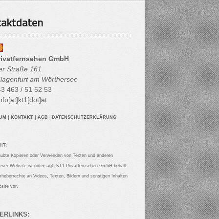
aktdaten
rivatfernsehen GmbH
her Straße 161
lagenfurt am Wörthersee
3 463 / 51 52 53
nfo[at]kt1[dot]at
SUM
|
KONTAKT
|
AGB
|
DATENSCHUTZERKLÄRUNG
HT:
aubte Kopieren oder Verwenden von Texten und anderen
ieser Website ist untersagt. KT1 Privatfernsehen GmbH behält
Urheberrechte an Videos, Texten, Bildern und sonstigen Inhalten
site vor.
ERLINKS: