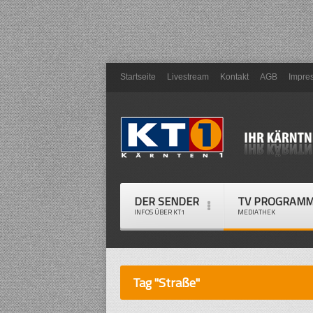
Startseite
Livestream
Kontakt
AGB
Impre
DER SENDER
TV PROGRAM
INFOS ÜBER KT1
MEDIATHEK
Tag "Straße"