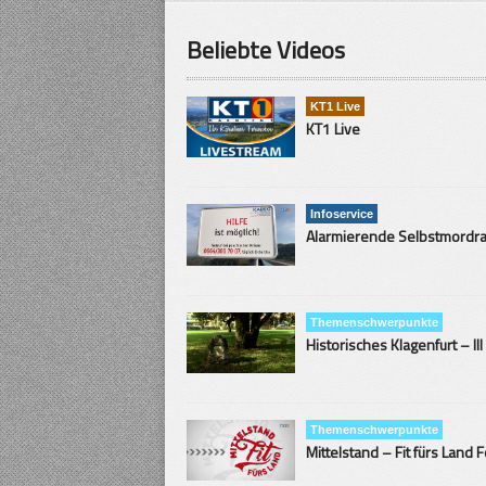
Beliebte Videos
KT1 Live
KT1 Live
Infoservice
Themenschwerpunkte
Historisches Klagenfurt – III
Themenschwerpunkte