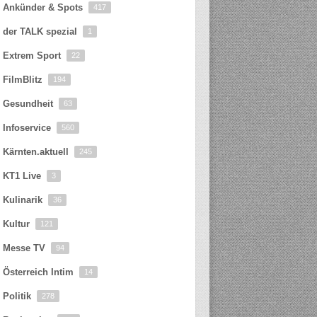
Ankünder & Spots
417
der TALK spezial
1
Extrem Sport
22
FilmBlitz
194
Gesundheit
63
Infoservice
560
Kärnten.aktuell
245
KT1 Live
3
Kulinarik
36
Kultur
121
Messe TV
94
Österreich Intim
14
Politik
278