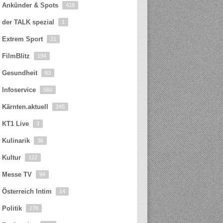
Ankünder & Spots
418
der TALK spezial
1
Extrem Sport
21
FilmBlitz
194
Gesundheit
63
Infoservice
560
Kärnten.aktuell
245
KT1 Live
3
Kulinarik
36
Kultur
122
Messe TV
94
Österreich Intim
14
Politik
278