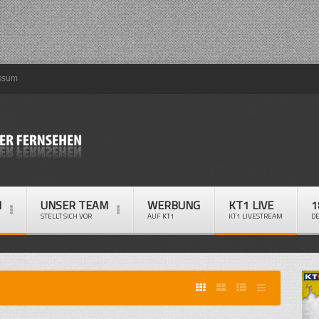
ssum
M
UNSER TEAM
WERBUNG
KT1 LIVE
1
STELLT SICH VOR
AUF KT1
KT1 LIVESTREAM
D