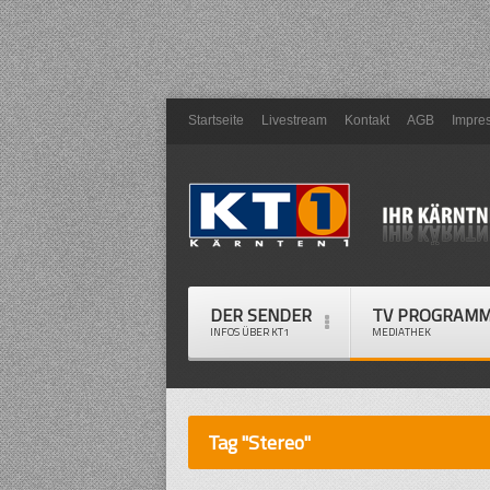
Startseite
Livestream
Kontakt
AGB
Impre
DER SENDER
TV PROGRAM
INFOS ÜBER KT1
MEDIATHEK
Tag "Stereo"