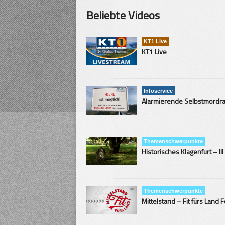
Beliebte Videos
KT1 Live
KT1 Live
Infoservice
Themenschwerpunkte
Historisches Klagenfurt – III
Themenschwerpunkte