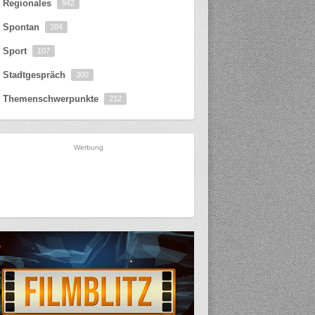
Regionales
942
Spontan
204
Sport
107
Stadtgespräch
300
Themenschwerpunkte
212
Werbung