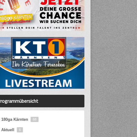
rogrammübersicht
180ga Kärnten
68
Aktuell
6