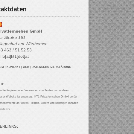
aktdaten
rivatfernsehen GmbH
her Straße 161
lagenfurt am Wörthersee
3 463 / 51 52 53
nfo[at]kt1[dot]at
SUM
|
KONTAKT
|
AGB
|
DATENSCHUTZERKLÄRUNG
HT:
aubte Kopieren oder Verwenden von Texten und anderen
ieser Website ist untersagt. KT1 Privatfernsehen GmbH behält
Urheberrechte an Videos, Texten, Bildern und sonstigen Inhalten
site vor.
ERLINKS: