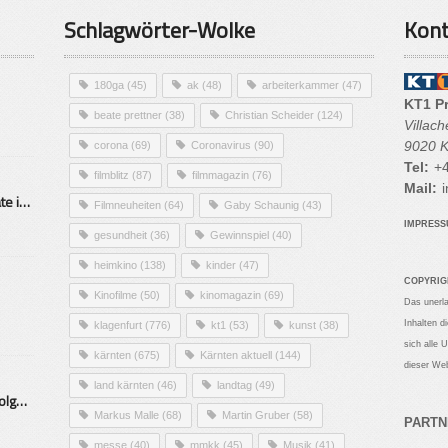
Schlagwörter-Wolke
Kont
180ga
(45)
ak
(48)
arbeiterkammer
(47)
KT1 P
beate prettner
(38)
Christian Scheider
(124)
Villac
9020 K
corona
(69)
Coronavirus
(90)
Tel:
+4
filmblitz
(87)
filmmagazin
(76)
Mail:
i
Alarmierende Selbstmordrate in Kärnten
Filmneuheiten
(64)
Gaby Schaunig
(43)
IMPRES
gesundheit
(36)
Gewinnspiel
(40)
heimkino
(138)
kinder
(47)
COPYRIG
Kinofilme
(50)
kinomagazin
(69)
Das unerl
Inhalten d
klagenfurt
(776)
kt1
(53)
kunst
(38)
sich alle 
kärnten
(675)
Kärnten aktuell
(144)
dieser Web
land kärnten
(46)
landtag
(49)
Mittelstand – Fit fürs Land Folge 9- Konditor
Markus Malle
(68)
Martin Gruber
(58)
PARTN
messe
(40)
mmkk
(45)
Musik
(41)