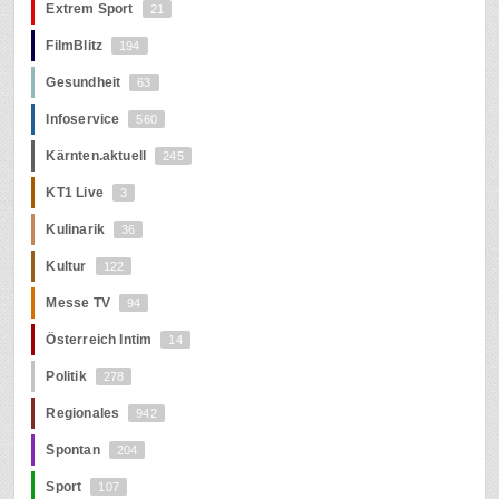
Extrem Sport
21
FilmBlitz
194
Gesundheit
63
Infoservice
560
Kärnten.aktuell
245
KT1 Live
3
Kulinarik
36
Kultur
122
Messe TV
94
Österreich Intim
14
Politik
278
Regionales
942
Spontan
204
Sport
107