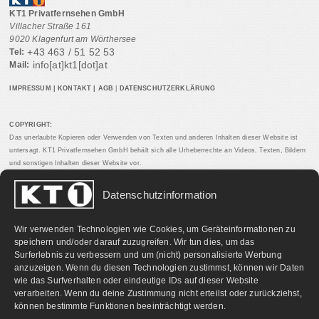
KT1 Privatfernsehen GmbH
Villacher Straße 161
9020 Klagenfurt am Wörthersee
+43 463 / 51 52 53
Tel:
info[at]kt1[dot]at
Mail:
IMPRESSUM
|
KONTAKT
|
AGB
|
DATENSCHUTZERKLÄRUNG
COPYRIGHT:
Das unerlaubte Kopieren oder Verwenden von Texten und anderen Inhalten dieser Website ist
untersagt. KT1 Privatfernsehen GmbH behält sich alle Urheberrechte an Videos, Texten, Bildern
und sonstigen Inhalten dieser Website vor.
Datenschutzinformation
PARTNERLINKS:
Wir verwenden Technologien wie Cookies, um Geräteinformationen zu
speichern und/oder darauf zuzugreifen. Wir tun dies, um das
Surferlebnis zu verbessern und um (nicht) personalisierte Werbung
anzuzeigen. Wenn du diesen Technologien zustimmst, können wir Daten
wie das Surfverhalten oder eindeutige IDs auf dieser Website
verarbeiten. Wenn du deine Zustimmung nicht erteilst oder zurückziehst,
können bestimmte Funktionen beeinträchtigt werden.