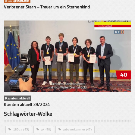
Stadtgespräch
Verlorener Stern – Trauer um ein Sternenkind
Kärnten.aktuell
Kärnten aktuell 39/2024
Schlagwörter-Wolke
180ga
(45)
ak
(48)
arbeiterkammer
(47)