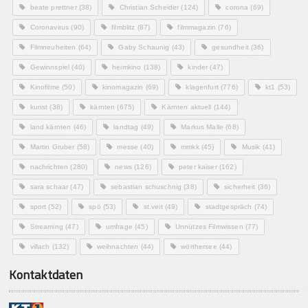
beate prettner
(38)
Christian Scheider
(124)
corona
(69)
Coronavirus
(90)
filmblitz
(87)
filmmagazin
(76)
Filmneuheiten
(64)
Gaby Schaunig
(43)
gesundheit
(36)
Gewinnspiel
(40)
heimkino
(138)
kinder
(47)
Kinofilme
(50)
kinomagazin
(69)
klagenfurt
(776)
kt1
(53)
kunst
(38)
kärnten
(675)
Kärnten aktuell
(144)
land kärnten
(46)
landtag
(49)
Markus Malle
(68)
Martin Gruber
(58)
messe
(40)
mmkk
(45)
Musik
(41)
nachrichten
(280)
news
(126)
peter kaiser
(162)
sara schaar
(47)
sebastian schuschnig
(38)
sicherheit
(36)
sport
(52)
spö
(53)
st.veit
(49)
stadtgespräch
(74)
Streaming
(47)
umfrage
(45)
Unnützes Filmwissen
(77)
villach
(132)
weihnachten
(44)
wörthersee
(44)
Kontaktdaten