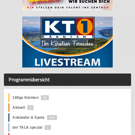
Programmübersicht
180ga Kärnten
68
Aktuell
6
Ankünder & Spots
418
der TALK spezial
1