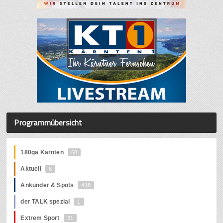
Programmübersicht
180ga Kärnten
68
Aktuell
6
Ankünder & Spots
418
der TALK spezial
1
Extrem Sport
21