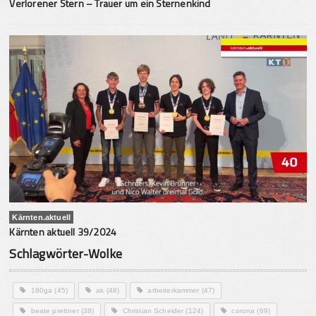
Verlorener Stern – Trauer um ein Sternenkind
Kärnten.aktuell
Kärnten aktuell 39/2024
Schlagwörter-Wolke
180ga
(45)
ak
(48)
arbeiterkammer
(47)
beate prettner
(38)
Christian Scheider
(124)
corona
(69)