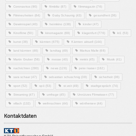
Coronavirus
(90)
filmblitz
(87)
filmmagazin
(76)
Filmneuheiten
(64)
Gaby Schaunig
(43)
gesundheit
(36)
Gewinnspiel
(40)
heimkino
(138)
kinder
(47)
Kinofilme
(50)
kinomagazin
(69)
klagenfurt
(776)
kt1
(53)
kunst
(38)
kärnten
(675)
Kärnten aktuell
(144)
land kärnten
(46)
landtag
(49)
Markus Malle
(68)
Martin Gruber
(58)
messe
(40)
mmkk
(45)
Musik
(41)
nachrichten
(280)
news
(126)
peter kaiser
(162)
sara schaar
(47)
sebastian schuschnig
(38)
sicherheit
(36)
sport
(52)
spö
(53)
st.veit
(49)
stadtgespräch
(74)
Streaming
(47)
umfrage
(45)
Unnützes Filmwissen
(77)
villach
(132)
weihnachten
(44)
wörthersee
(44)
Kontaktdaten