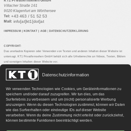
KT1 Privatfernsehen GmbH
Villacher Straße 161
9020 Klagenfurt am Wörthersee
+43 463 / 51 52 53
Tel:
info[at]kt1[dot]at
Mail:
IMPRESSUM
|
KONTAKT
|
AGB
|
DATENSCHUTZERKLÄRUNG
COPYRIGHT:
Das unerlaubte Kopieren oder Verwenden von Texten und anderen Inhalten dieser Website ist
untersagt. KT1 Privatfernsehen GmbH behält sich alle Urheberrechte an Videos, Texten, Bildern
und sonstigen Inhalten dieser Website vor.
Datenschutzinformation
PARTNERLINKS:
Wir verwenden Technologien wie Cookies, um Geräteinformationen zu
speichern und/oder darauf zuzugreifen. Wir tun dies, um das
Surferlebnis zu verbessern und um (nicht) personalisierte Werbung
anzuzeigen. Wenn du diesen Technologien zustimmst, können wir Daten
wie das Surfverhalten oder eindeutige IDs auf dieser Website
verarbeiten. Wenn du deine Zustimmung nicht erteilst oder zurückziehst,
können bestimmte Funktionen beeinträchtigt werden.