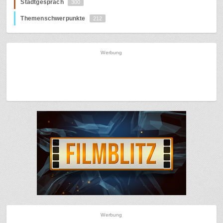
Stadtgespräch
300
Themenschwerpunkte
212
Werbung
Werbung