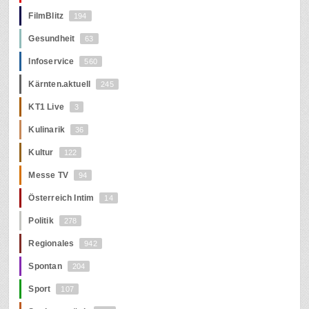
FilmBlitz
194
Gesundheit
63
Infoservice
560
Kärnten.aktuell
245
KT1 Live
3
Kulinarik
36
Kultur
122
Messe TV
94
Österreich Intim
14
Politik
278
Regionales
942
Spontan
204
Sport
107