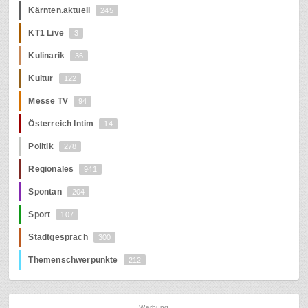
Kärnten.aktuell
245
KT1 Live
3
Kulinarik
36
Kultur
122
Messe TV
94
Österreich Intim
14
Politik
278
Regionales
941
Spontan
204
Sport
107
Stadtgespräch
300
Themenschwerpunkte
212
Werbung