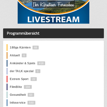
Programmübersicht
180ga Kärnten
68
Aktuell
6
Ankünder & Spots
418
der TALK spezial
1
Extrem Sport
22
FilmBlitz
194
Gesundheit
63
Infoservice
560