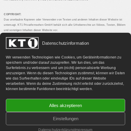
COPYRIGHT:
Das unerlaubte Kopieren oder Verwenden von Texten und anderen Inhalten dieser Website ist
untersagt. KT1 Privatfernsehen GmbH behält sich alle Urheberrechte an Videos, Texten, Bildern
und sonstigen Inhalten dieser Website vor.
Datenschutzinformation
PARTNERLINKS:
Wir verwenden Technologien wie Cookies, um Geräteinformationen zu
speichern und/oder darauf zuzugreifen. Wir tun dies, um das
Surferlebnis zu verbessern und um (nicht) personalisierte Werbung
anzuzeigen. Wenn du diesen Technologien zustimmst, können wir Daten
wie das Surfverhalten oder eindeutige IDs auf dieser Website
verarbeiten. Wenn du deine Zustimmung nicht erteilst oder zurückziehst,
können bestimmte Funktionen beeinträchtigt werden.
Alles akzeptieren
Einstellungen
©
2026 KT1 Privatfernsehen - Alle Rechte vorbehalten.
Homepage & Webbetreuung DF-Media.at
Datenschutzerklärung
Impressum