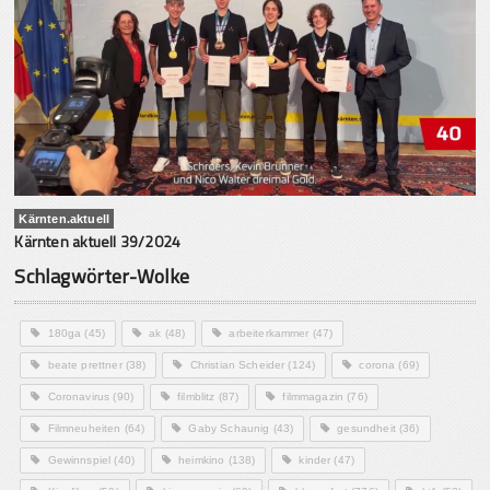
Kärnten.aktuell
Kärnten aktuell 39/2024
Schlagwörter-Wolke
180ga
(45)
ak
(48)
arbeiterkammer
(47)
beate prettner
(38)
Christian Scheider
(124)
corona
(69)
Coronavirus
(90)
filmblitz
(87)
filmmagazin
(76)
Filmneuheiten
(64)
Gaby Schaunig
(43)
gesundheit
(36)
Gewinnspiel
(40)
heimkino
(138)
kinder
(47)