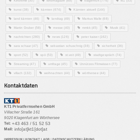
Kinofilme
(50)
kinomagazin
(69)
klagenfurt
(776)
kt1
(53)
kunst
(38)
kärnten
(674)
Kärnten aktuell
(144)
land kärnten
(46)
landtag
(49)
Markus Malle
(68)
Martin Gruber
(58)
messe
(40)
mmkk
(45)
Musik
(41)
nachrichten
(280)
news
(126)
peter kaiser
(162)
sara schaar
(47)
sebastian schuschnig
(38)
sicherheit
(36)
sport
(52)
spö
(53)
st.veit
(49)
stadtgespräch
(74)
Streaming
(47)
umfrage
(45)
Unnützes Filmwissen
(77)
villach
(132)
weihnachten
(44)
wörthersee
(44)
Kontaktdaten
KT1 Privatfernsehen GmbH
Villacher Straße 161
9020 Klagenfurt am Wörthersee
+43 463 / 51 52 53
Tel:
info[at]kt1[dot]at
Mail:
IMPRESSUM
|
KONTAKT
|
AGB
|
DATENSCHUTZERKLÄRUNG