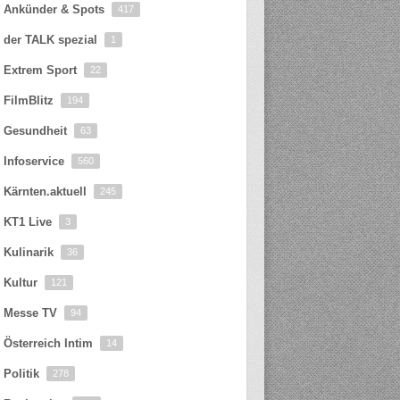
Ankünder & Spots
417
der TALK spezial
1
Extrem Sport
22
FilmBlitz
194
Gesundheit
63
Infoservice
560
Kärnten.aktuell
245
KT1 Live
3
Kulinarik
36
Kultur
121
Messe TV
94
Österreich Intim
14
Politik
278