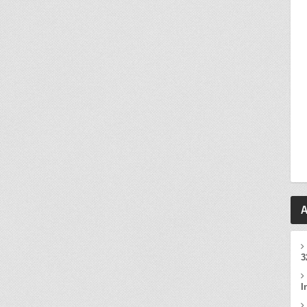
A
3
I