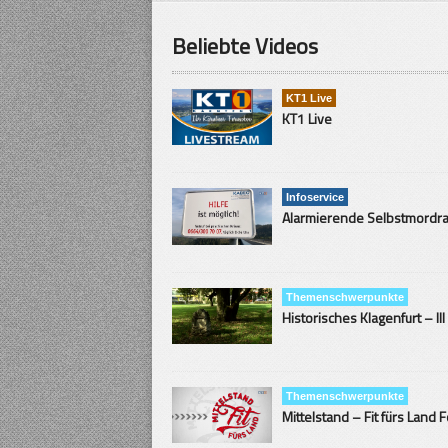
Beliebte Videos
KT1 Live
KT1 Live
Infoservice
Themenschwerpunkte
Historisches Klagenfurt – III
Themenschwerpunkte