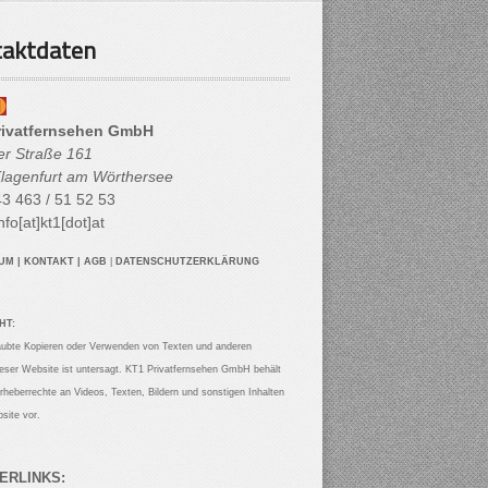
aktdaten
rivatfernsehen GmbH
her Straße 161
lagenfurt am Wörthersee
3 463 / 51 52 53
nfo[at]kt1[dot]at
SUM
|
KONTAKT
|
AGB
|
DATENSCHUTZERKLÄRUNG
HT:
aubte Kopieren oder Verwenden von Texten und anderen
ieser Website ist untersagt. KT1 Privatfernsehen GmbH behält
Urheberrechte an Videos, Texten, Bildern und sonstigen Inhalten
site vor.
ERLINKS: