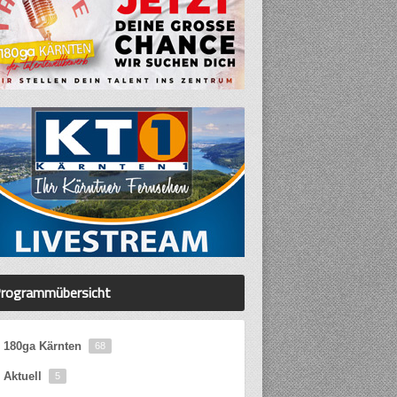
rogrammübersicht
180ga Kärnten
68
Aktuell
5