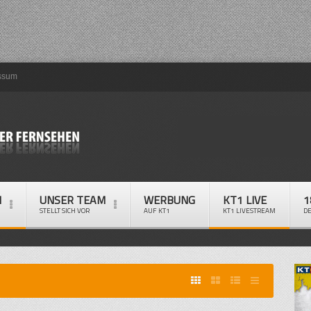
ssum
M
UNSER TEAM
WERBUNG
KT1 LIVE
1
STELLT SICH VOR
AUF KT1
KT1 LIVESTREAM
D