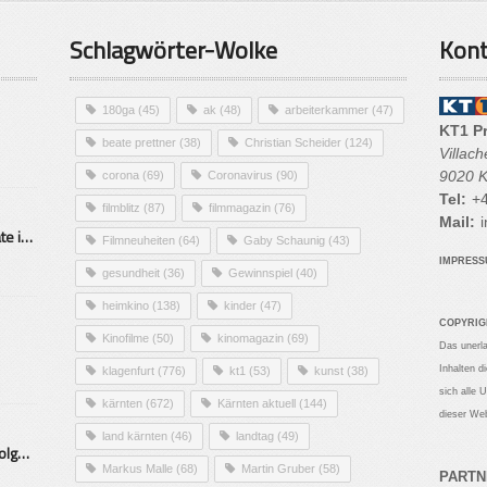
Schlagwörter-Wolke
Kont
180ga
(45)
ak
(48)
arbeiterkammer
(47)
KT1 P
beate prettner
(38)
Christian Scheider
(124)
Villac
9020 K
corona
(69)
Coronavirus
(90)
Tel:
+4
filmblitz
(87)
filmmagazin
(76)
Mail:
i
Alarmierende Selbstmordrate in Kärnten
Filmneuheiten
(64)
Gaby Schaunig
(43)
IMPRES
gesundheit
(36)
Gewinnspiel
(40)
heimkino
(138)
kinder
(47)
COPYRIG
Kinofilme
(50)
kinomagazin
(69)
Das unerl
Inhalten d
klagenfurt
(776)
kt1
(53)
kunst
(38)
sich alle 
kärnten
(672)
Kärnten aktuell
(144)
dieser Web
land kärnten
(46)
landtag
(49)
Mittelstand – Fit fürs Land Folge 9- Konditor
Markus Malle
(68)
Martin Gruber
(58)
PARTN