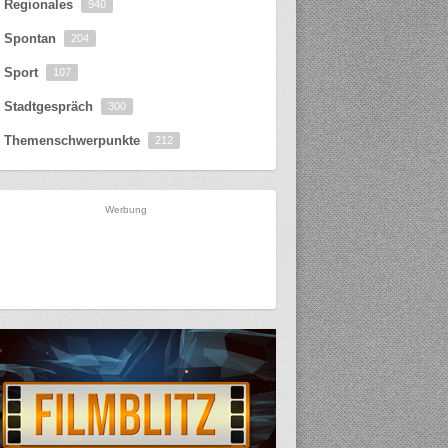
Regionales
940
Spontan
204
Sport
107
Stadtgespräch
300
Themenschwerpunkte
212
Werbung