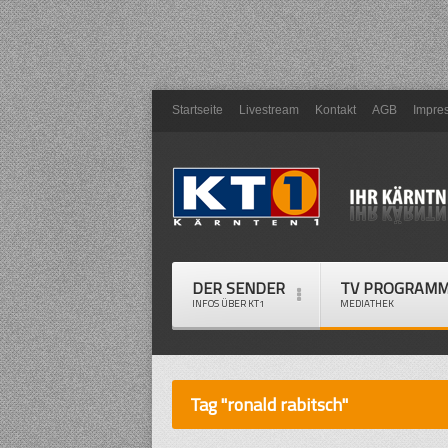
Startseite
Livestream
Kontakt
AGB
Impre
DER SENDER
TV PROGRAM
INFOS ÜBER KT1
MEDIATHEK
Tag "ronald rabitsch"