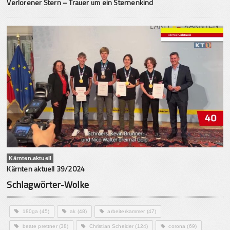
Verlorener Stern – Trauer um ein Sternenkind
Kärnten.aktuell
Kärnten aktuell 39/2024
Schlagwörter-Wolke
180ga
(45)
ak
(48)
arbeiterkammer
(47)
beate prettner
(38)
Christian Scheider
(124)
corona
(69)