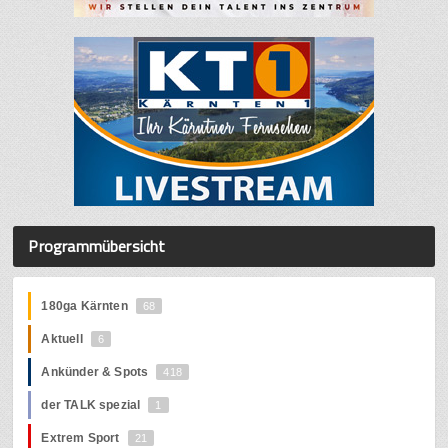
Programmübersicht
180ga Kärnten
68
Aktuell
6
Ankünder & Spots
418
der TALK spezial
1
Extrem Sport
21