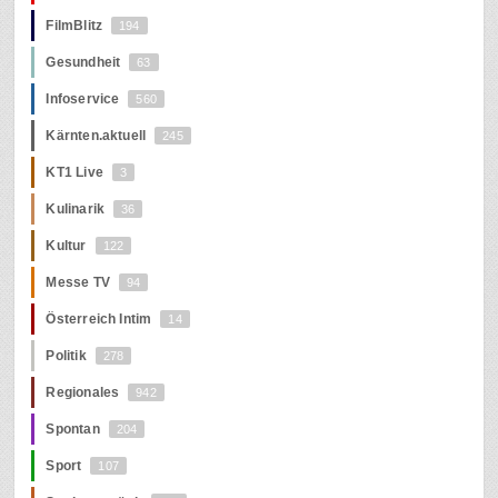
FilmBlitz
194
Gesundheit
63
Infoservice
560
Kärnten.aktuell
245
KT1 Live
3
Kulinarik
36
Kultur
122
Messe TV
94
Österreich Intim
14
Politik
278
Regionales
942
Spontan
204
Sport
107