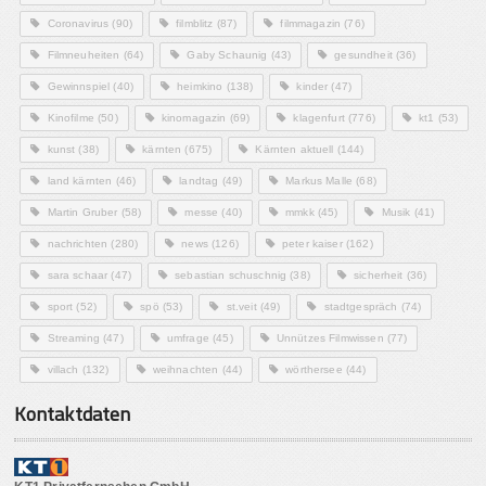
Coronavirus
(90)
filmblitz
(87)
filmmagazin
(76)
Filmneuheiten
(64)
Gaby Schaunig
(43)
gesundheit
(36)
Gewinnspiel
(40)
heimkino
(138)
kinder
(47)
Kinofilme
(50)
kinomagazin
(69)
klagenfurt
(776)
kt1
(53)
kunst
(38)
kärnten
(675)
Kärnten aktuell
(144)
land kärnten
(46)
landtag
(49)
Markus Malle
(68)
Martin Gruber
(58)
messe
(40)
mmkk
(45)
Musik
(41)
nachrichten
(280)
news
(126)
peter kaiser
(162)
sara schaar
(47)
sebastian schuschnig
(38)
sicherheit
(36)
sport
(52)
spö
(53)
st.veit
(49)
stadtgespräch
(74)
Streaming
(47)
umfrage
(45)
Unnützes Filmwissen
(77)
villach
(132)
weihnachten
(44)
wörthersee
(44)
Kontaktdaten