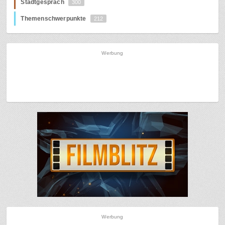
Stadtgespräch
300
Themenschwerpunkte
212
Werbung
Werbung