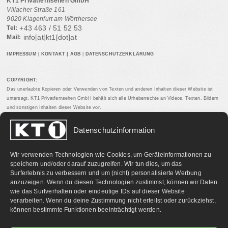
KT1 Privatfernsehen GmbH
Villacher Straße 161
9020 Klagenfurt am Wörthersee
+43 463 / 51 52 53
Tel:
info[at]kt1[dot]at
Mail:
IMPRESSUM
|
KONTAKT
|
AGB
|
DATENSCHUTZERKLÄRUNG
COPYRIGHT:
Das unerlaubte Kopieren oder Verwenden von Texten und anderen Inhalten dieser Website ist
untersagt. KT1 Privatfernsehen GmbH behält sich alle Urheberrechte an Videos, Texten, Bildern
und sonstigen Inhalten dieser Website vor.
Datenschutzinformation
PARTNERLINKS:
Wir verwenden Technologien wie Cookies, um Geräteinformationen zu
speichern und/oder darauf zuzugreifen. Wir tun dies, um das
Surferlebnis zu verbessern und um (nicht) personalisierte Werbung
anzuzeigen. Wenn du diesen Technologien zustimmst, können wir Daten
wie das Surfverhalten oder eindeutige IDs auf dieser Website
verarbeiten. Wenn du deine Zustimmung nicht erteilst oder zurückziehst,
können bestimmte Funktionen beeinträchtigt werden.