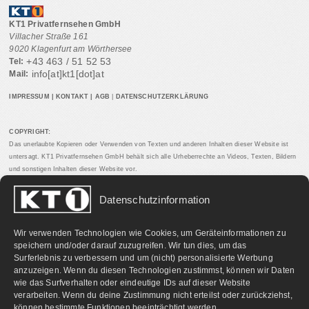
KT1 Privatfernsehen GmbH
Villacher Straße 161
9020 Klagenfurt am Wörthersee
+43 463 / 51 52 53
Tel:
info[at]kt1[dot]at
Mail:
IMPRESSUM
|
KONTAKT
|
AGB
|
DATENSCHUTZERKLÄRUNG
COPYRIGHT:
Das unerlaubte Kopieren oder Verwenden von Texten und anderen Inhalten dieser Website ist
untersagt. KT1 Privatfernsehen GmbH behält sich alle Urheberrechte an Videos, Texten, Bildern
und sonstigen Inhalten dieser Website vor.
Datenschutzinformation
PARTNERLINKS:
Wir verwenden Technologien wie Cookies, um Geräteinformationen zu
speichern und/oder darauf zuzugreifen. Wir tun dies, um das
Surferlebnis zu verbessern und um (nicht) personalisierte Werbung
anzuzeigen. Wenn du diesen Technologien zustimmst, können wir Daten
wie das Surfverhalten oder eindeutige IDs auf dieser Website
verarbeiten. Wenn du deine Zustimmung nicht erteilst oder zurückziehst,
können bestimmte Funktionen beeinträchtigt werden.