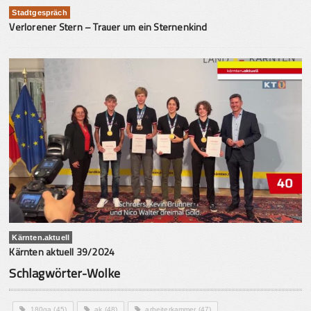
Stadtgespräch
Verlorener Stern – Trauer um ein Sternenkind
Kärnten.aktuell
Kärnten aktuell 39/2024
Schlagwörter-Wolke
180ga
(45)
ak
(48)
arbeiterkammer
(47)