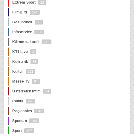
Extrem Sport
22
FilmBlitz
194
Gesundheit
63
Infoservice
560
Kärnten.aktuell
245
KT1 Live
3
Kulinarik
36
Kultur
121
Messe TV
94
Österreich Intim
14
Politik
278
Regionales
940
Spontan
204
Sport
107