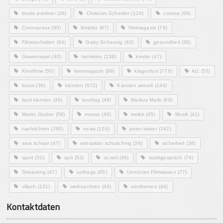
beate prettner
(38)
Christian Scheider
(124)
corona
(69)
Coronavirus
(90)
filmblitz
(87)
filmmagazin
(76)
Filmneuheiten
(64)
Gaby Schaunig
(43)
gesundheit
(36)
Gewinnspiel
(40)
heimkino
(138)
kinder
(47)
Kinofilme
(50)
kinomagazin
(69)
klagenfurt
(776)
kt1
(53)
kunst
(38)
kärnten
(672)
Kärnten aktuell
(144)
land kärnten
(46)
landtag
(49)
Markus Malle
(68)
Martin Gruber
(58)
messe
(40)
mmkk
(45)
Musik
(41)
nachrichten
(280)
news
(126)
peter kaiser
(162)
sara schaar
(47)
sebastian schuschnig
(38)
sicherheit
(36)
sport
(52)
spö
(53)
st.veit
(49)
stadtgespräch
(74)
Streaming
(47)
umfrage
(45)
Unnützes Filmwissen
(77)
villach
(131)
weihnachten
(44)
wörthersee
(44)
Kontaktdaten