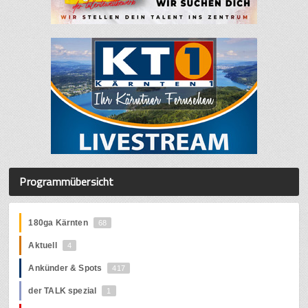
Programmübersicht
180ga Kärnten
68
Aktuell
4
Ankünder & Spots
417
der TALK spezial
1