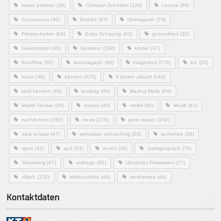
beate prettner
(38)
Christian Scheider
(124)
corona
(69)
Coronavirus
(90)
filmblitz
(87)
filmmagazin
(76)
Filmneuheiten
(64)
Gaby Schaunig
(43)
gesundheit
(36)
Gewinnspiel
(40)
heimkino
(138)
kinder
(47)
Kinofilme
(50)
kinomagazin
(69)
klagenfurt
(776)
kt1
(53)
kunst
(38)
kärnten
(675)
Kärnten aktuell
(144)
land kärnten
(46)
landtag
(49)
Markus Malle
(68)
Martin Gruber
(58)
messe
(40)
mmkk
(45)
Musik
(41)
nachrichten
(280)
news
(126)
peter kaiser
(162)
sara schaar
(47)
sebastian schuschnig
(38)
sicherheit
(36)
sport
(52)
spö
(53)
st.veit
(49)
stadtgespräch
(74)
Streaming
(47)
umfrage
(45)
Unnützes Filmwissen
(77)
villach
(132)
weihnachten
(44)
wörthersee
(44)
Kontaktdaten