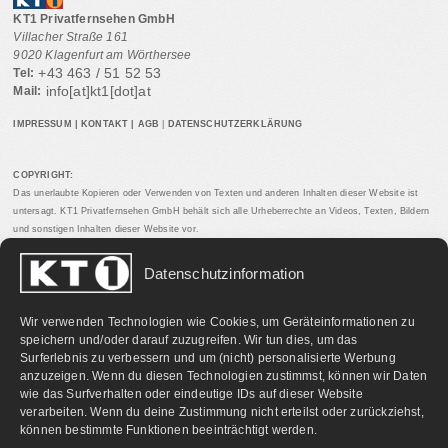
KT1 Privatfernsehen GmbH
Villacher Straße 161
9020 Klagenfurt am Wörthersee
+43 463 / 51 52 53
Tel:
info[at]kt1[dot]at
Mail:
IMPRESSUM
|
KONTAKT
|
AGB
|
DATENSCHUTZERKLÄRUNG
COPYRIGHT:
Das unerlaubte Kopieren oder Verwenden von Texten und anderen Inhalten dieser Website ist
untersagt. KT1 Privatfernsehen GmbH behält sich alle Urheberrechte an Videos, Texten, Bildern
und sonstigen Inhalten dieser Website vor.
Datenschutzinformation
PARTNERLINKS:
Wir verwenden Technologien wie Cookies, um Geräteinformationen zu
speichern und/oder darauf zuzugreifen. Wir tun dies, um das
Surferlebnis zu verbessern und um (nicht) personalisierte Werbung
anzuzeigen. Wenn du diesen Technologien zustimmst, können wir Daten
wie das Surfverhalten oder eindeutige IDs auf dieser Website
verarbeiten. Wenn du deine Zustimmung nicht erteilst oder zurückziehst,
können bestimmte Funktionen beeinträchtigt werden.