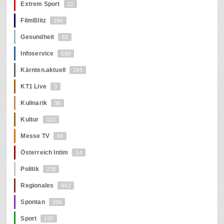
Extrem Sport
21
FilmBlitz
194
Gesundheit
63
Infoservice
560
Kärnten.aktuell
245
KT1 Live
3
Kulinarik
36
Kultur
122
Messe TV
94
Österreich Intim
14
Politik
278
Regionales
942
Spontan
204
Sport
107