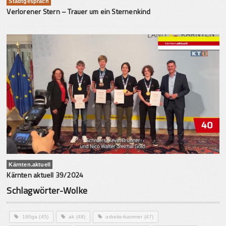
Stadtgespräch
Verlorener Stern – Trauer um ein Sternenkind
Kärnten.aktuell
Kärnten aktuell 39/2024
Schlagwörter-Wolke
180ga
(45)
ak
(48)
arbeiterkammer
(47)