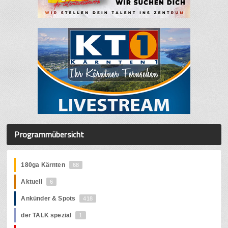
Programmübersicht
180ga Kärnten
68
Aktuell
6
Ankünder & Spots
418
der TALK spezial
1