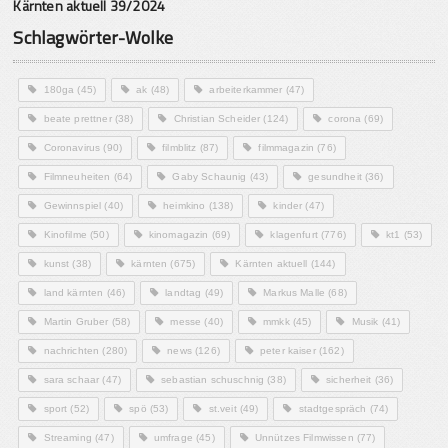
Kärnten aktuell 39/2024
Schlagwörter-Wolke
180ga
(45)
ak
(48)
arbeiterkammer
(47)
beate prettner
(38)
Christian Scheider
(124)
corona
(69)
Coronavirus
(90)
filmblitz
(87)
filmmagazin
(76)
Filmneuheiten
(64)
Gaby Schaunig
(43)
gesundheit
(36)
Gewinnspiel
(40)
heimkino
(138)
kinder
(47)
Kinofilme
(50)
kinomagazin
(69)
klagenfurt
(776)
kt1
(53)
kunst
(38)
kärnten
(675)
Kärnten aktuell
(144)
land kärnten
(46)
landtag
(49)
Markus Malle
(68)
Martin Gruber
(58)
messe
(40)
mmkk
(45)
Musik
(41)
nachrichten
(280)
news
(126)
peter kaiser
(162)
sara schaar
(47)
sebastian schuschnig
(38)
sicherheit
(36)
sport
(52)
spö
(53)
st.veit
(49)
stadtgespräch
(74)
Streaming
(47)
umfrage
(45)
Unnützes Filmwissen
(77)