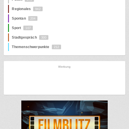
Regionales
942
Spontan
204
Sport
107
Stadtgespräch
300
Themenschwerpunkte
212
Werbung