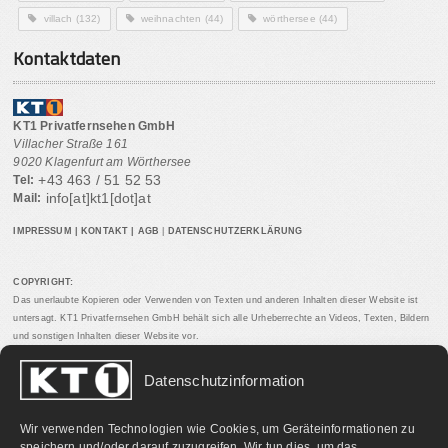
villach
(132)
weihnachten
(44)
wörthersee
(44)
Kontaktdaten
KT1 Privatfernsehen GmbH
Villacher Straße 161
9020 Klagenfurt am Wörthersee
+43 463 / 51 52 53
Tel:
info[at]kt1[dot]at
Mail:
IMPRESSUM
|
KONTAKT
|
AGB
|
DATENSCHUTZERKLÄRUNG
COPYRIGHT:
Das unerlaubte Kopieren oder Verwenden von Texten und anderen Inhalten dieser Website ist
untersagt. KT1 Privatfernsehen GmbH behält sich alle Urheberrechte an Videos, Texten, Bildern
und sonstigen Inhalten dieser Website vor.
Datenschutzinformation
PARTNERLINKS:
Wir verwenden Technologien wie Cookies, um Geräteinformationen zu
speichern und/oder darauf zuzugreifen. Wir tun dies, um das