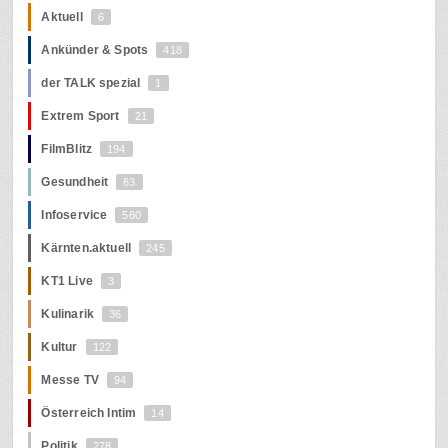
Aktuell
6
Ankünder & Spots
418
der TALK spezial
1
Extrem Sport
21
FilmBlitz
194
Gesundheit
63
Infoservice
560
Kärnten.aktuell
245
KT1 Live
3
Kulinarik
36
Kultur
122
Messe TV
94
Österreich Intim
14
Politik
278