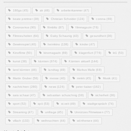
180ga
(45)
ak
(48)
arbeiterkammer
(47)
beate prettner
(38)
Christian Scheider
(124)
corona
(69)
Coronavirus
(90)
filmblitz
(87)
filmmagazin
(76)
Filmneuheiten
(64)
Gaby Schaunig
(43)
gesundheit
(36)
Gewinnspiel
(40)
heimkino
(138)
kinder
(47)
Kinofilme
(50)
kinomagazin
(69)
klagenfurt
(776)
kt1
(53)
kunst
(38)
kärnten
(674)
Kärnten aktuell
(144)
land kärnten
(46)
landtag
(49)
Markus Malle
(68)
Martin Gruber
(58)
messe
(40)
mmkk
(45)
Musik
(41)
nachrichten
(280)
news
(126)
peter kaiser
(162)
sara schaar
(47)
sebastian schuschnig
(38)
sicherheit
(36)
sport
(52)
spö
(53)
st.veit
(49)
stadtgespräch
(74)
Streaming
(47)
umfrage
(45)
Unnützes Filmwissen
(77)
villach
(132)
weihnachten
(44)
wörthersee
(44)