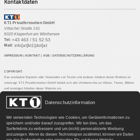
Kontaktdaten
KT1 Privatfernsehen GmbH
Villacher Straße 161
9020 Klagenfurt am Wörthersee
+43 463 / 51 52 53
Tel:
info[at]kt1[dot]at
Mail:
IMPRESSUM
|
KONTAKT
|
AGB
|
DATENSCHUTZERKLÄRUNG
COPYRIGHT:
Das unerlaubte Kopieren oder Verwenden von Texten und anderen Inhalten dieser Website ist
untersagt. KT1 Privatfernsehen GmbH behält sich alle Urheberrechte an Videos, Texten, Bildern
und sonstigen Inhalten dieser Website vor.
Datenschutzinformation
PARTNERLINKS:
Wir verwenden Technologien wie Cookies, um Geräteinformationen zu
speichern und/oder darauf zuzugreifen. Wir tun dies, um das
Surferlebnis zu verbessern und um (nicht) personalisierte Werbung
anzuzeigen. Wenn du diesen Technologien zustimmst, können wir Daten