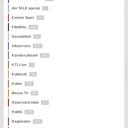
der TALK spezial
1
Extrem Sport
22
FilmBlitz
194
Gesundheit
63
Infoservice
560
Kärnten.aktuell
245
KT1 Live
3
Kulinarik
36
Kultur
122
Messe TV
94
Österreich Intim
14
Politik
278
Regionales
941