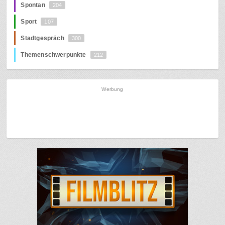
Spontan
204
Sport
107
Stadtgespräch
300
Themenschwerpunkte
212
Werbung