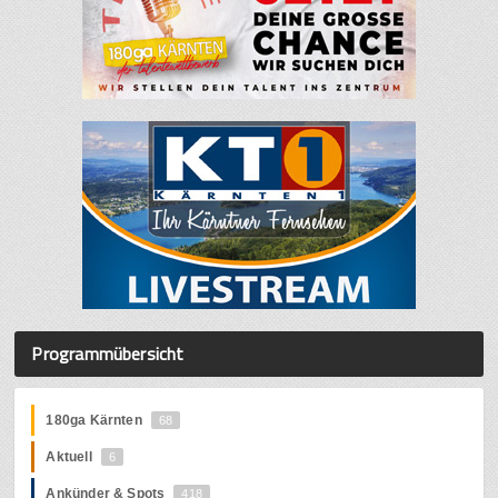
Programmübersicht
180ga Kärnten
68
Aktuell
6
Ankünder & Spots
418