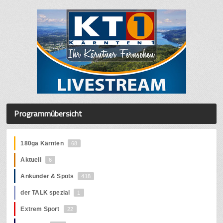
Programmübersicht
180ga Kärnten
68
Aktuell
6
Ankünder & Spots
418
der TALK spezial
1
Extrem Sport
22