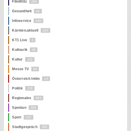
FilmBlitz
194
Gesundheit
64
Infoservice
560
Kärnten.aktuell
245
KT1 Live
3
Kulinarik
36
Kultur
122
Messe TV
94
Österreich Intim
14
Politik
278
Regionales
943
Spontan
204
Sport
107
Stadtgespräch
300