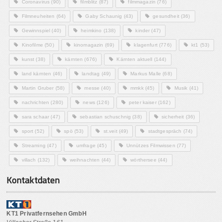
Coronavirus
(90)
filmblitz
(87)
filmmagazin
(76)
Filmneuheiten
(64)
Gaby Schaunig
(43)
gesundheit
(36)
Gewinnspiel
(40)
heimkino
(138)
kinder
(47)
Kinofilme
(50)
kinomagazin
(69)
klagenfurt
(776)
kt1
(53)
kunst
(38)
kärnten
(676)
Kärnten aktuell
(144)
land kärnten
(46)
landtag
(49)
Markus Malle
(68)
Martin Gruber
(58)
messe
(40)
mmkk
(45)
Musik
(41)
nachrichten
(280)
news
(126)
peter kaiser
(162)
sara schaar
(47)
sebastian schuschnig
(38)
sicherheit
(36)
sport
(52)
spö
(53)
st.veit
(49)
stadtgespräch
(74)
Streaming
(47)
umfrage
(45)
Unnützes Filmwissen
(77)
villach
(132)
weihnachten
(44)
wörthersee
(44)
Kontaktdaten
KT1 Privatfernsehen GmbH