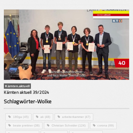
Kärnten.aktuell
Kärnten aktuell 39/2024
Schlagwörter-Wolke
180ga
(45)
ak
(48)
arbeiterkammer
(47)
beate prettner
(38)
Christian Scheider
(124)
corona
(69)