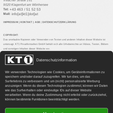
Villacher Straße 161
9020 Klagenfurt am Wörthersee
+43 463 / 51 52 53
Tel:
info[at]kt1[dot]at
Mail:
IMPRESSUM
|
KONTAKT
|
AGB
|
DATENSCHUTZERKLÄRUNG
COPYRIGHT:
Das unerlaubte Kopieren oder Verwenden von Texten und anderen Inhalten dieser Website ist
untersagt. KT1 Privatfernsehen GmbH behält sich alle Urheberrechte an Videos, Texten, Bildern
und sonstigen Inhalten dieser Website vor.
Datenschutzinformation
PARTNERLINKS:
Wir verwenden Technologien wie Cookies, um Geräteinformationen zu
speichern und/oder darauf zuzugreifen. Wir tun dies, um das
Surferlebnis zu verbessern und um (nicht) personalisierte Werbung
anzuzeigen. Wenn du diesen Technologien zustimmst, können wir Daten
wie das Surfverhalten oder eindeutige IDs auf dieser Website
verarbeiten. Wenn du deine Zustimmung nicht erteilst oder zurückziehst,
können bestimmte Funktionen beeinträchtigt werden.