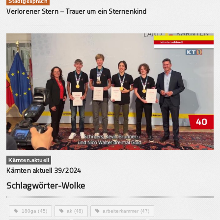
Stadtgespräch
Verlorener Stern – Trauer um ein Sternenkind
Kärnten.aktuell
Kärnten aktuell 39/2024
Schlagwörter-Wolke
180ga
(45)
ak
(48)
arbeiterkammer
(47)