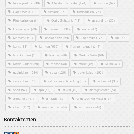
beate prettner
(38)
Christian Scheider
(124)
corona
(69)
Coronavirus
(90)
filmblitz
(87)
filmmagazin
(76)
Filmneuheiten
(64)
Gaby Schaunig
(43)
gesundheit
(36)
Gewinnspiel
(40)
heimkino
(138)
kinder
(47)
Kinofilme
(50)
kinomagazin
(69)
klagenfurt
(776)
kt1
(53)
kunst
(38)
kärnten
(676)
Kärnten aktuell
(144)
land kärnten
(46)
landtag
(49)
Markus Malle
(68)
Martin Gruber
(58)
messe
(40)
mmkk
(45)
Musik
(41)
nachrichten
(280)
news
(126)
peter kaiser
(162)
sara schaar
(47)
sebastian schuschnig
(38)
sicherheit
(36)
sport
(52)
spö
(53)
st.veit
(49)
stadtgespräch
(74)
Streaming
(47)
umfrage
(45)
Unnützes Filmwissen
(77)
villach
(132)
weihnachten
(44)
wörthersee
(44)
Kontaktdaten