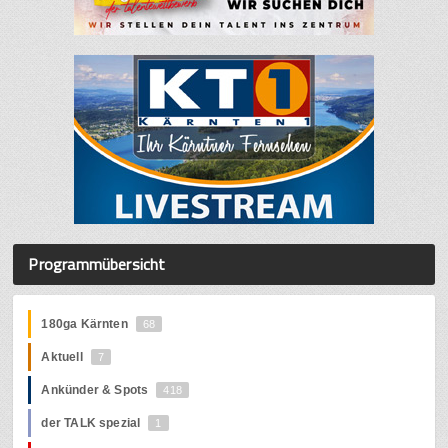
Programmübersicht
180ga Kärnten
68
Aktuell
7
Ankünder & Spots
418
der TALK spezial
1