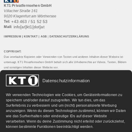
KT1 Privatfernsehen GmbH
Villacher Straße 161
9020 Klagenfurt am Wörthersee
+43 463 / 51 52 53
Tel:
info[at]kt1[dot]at
Mail:
IMPRESSUM
|
KONTAKT
|
AGB
|
DATENSCHUTZERKLÄRUNG
COPYRIGHT:
Das unerlaubte Kopieren oder Verwenden von Texten und anderen Inhalten dieser Website ist
untersagt. KT1 Privatfernsehen GmbH behält sich alle Urheberrechte an Videos, Texten, Bildern
und sonstigen Inhalten dieser Website vor.
Datenschutzinformation
PARTNERLINKS:
Wir verwenden Technologien wie Cookies, um Geräteinformationen zu
speichern und/oder darauf zuzugreifen. Wir tun dies, um das
Surferlebnis zu verbessern und um (nicht) personalisierte Werbung
anzuzeigen. Wenn du diesen Technologien zustimmst, können wir Daten
wie das Surfverhalten oder eindeutige IDs auf dieser Website
verarbeiten. Wenn du deine Zustimmung nicht erteilst oder zurückziehst,
können bestimmte Funktionen beeinträchtigt werden.