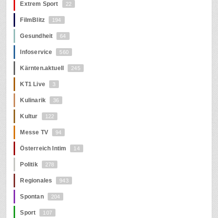
Extrem Sport
22
FilmBlitz
194
Gesundheit
64
Infoservice
560
Kärnten.aktuell
245
KT1 Live
3
Kulinarik
36
Kultur
122
Messe TV
94
Österreich Intim
14
Politik
278
Regionales
943
Spontan
204
Sport
107