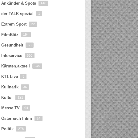
Ankünder & Spots
418
der TALK spezial
1
Extrem Sport
22
FilmBlitz
194
Gesundheit
63
Infoservice
560
Kärnten.aktuell
245
KT1 Live
3
Kulinarik
36
Kultur
121
Messe TV
94
Österreich Intim
14
Politik
278