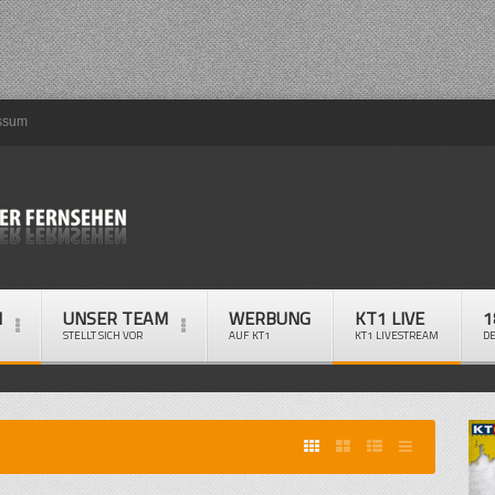
ssum
M
UNSER TEAM
WERBUNG
KT1 LIVE
1
STELLT SICH VOR
AUF KT1
KT1 LIVESTREAM
D