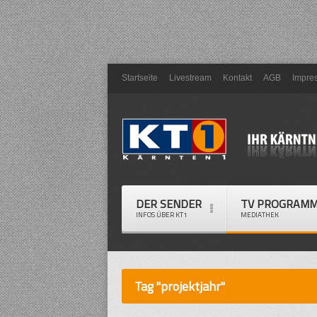
Startseite
Livestream
Kontakt
AGB
Impre
DER SENDER
TV PROGRAM
INFOS ÜBER KT1
MEDIATHEK
Tag "projektjahr"