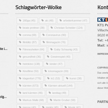
Schlagwörter-Wolke
Kont
180ga
(45)
ak
(48)
arbeiterkammer
(47)
KT1 P
beate prettner
(38)
Christian Scheider
(124)
Villac
9020 K
corona
(69)
Coronavirus
(90)
Tel:
+4
filmblitz
(87)
filmmagazin
(76)
Mail:
i
Alarmierende Selbstmordrate in Kärnten
Filmneuheiten
(64)
Gaby Schaunig
(43)
IMPRES
gesundheit
(36)
Gewinnspiel
(40)
heimkino
(138)
kinder
(47)
COPYRIG
Kinofilme
(50)
kinomagazin
(69)
Das unerl
Inhalten d
klagenfurt
(776)
kt1
(53)
kunst
(38)
sich alle 
kärnten
(673)
Kärnten aktuell
(144)
dieser Web
land kärnten
(46)
landtag
(49)
Mittelstand – Fit fürs Land Folge 9- Konditor
Markus Malle
(68)
Martin Gruber
(58)
PARTN
messe
(40)
mmkk
(45)
Musik
(41)