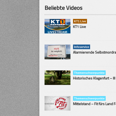
Beliebte Videos
KT1 Live
KT1 Live
Infoservice
Themenschwerpunkte
Historisches Klagenfurt – III
Themenschwerpunkte