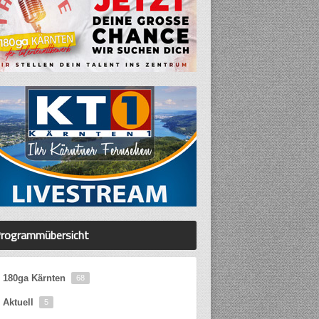
rogrammübersicht
180ga Kärnten
68
Aktuell
5