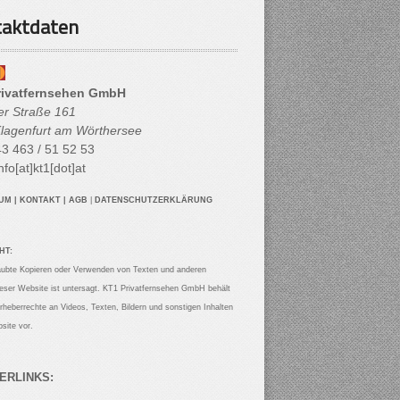
aktdaten
rivatfernsehen GmbH
her Straße 161
lagenfurt am Wörthersee
3 463 / 51 52 53
nfo[at]kt1[dot]at
SUM
|
KONTAKT
|
AGB
|
DATENSCHUTZERKLÄRUNG
HT:
aubte Kopieren oder Verwenden von Texten und anderen
ieser Website ist untersagt. KT1 Privatfernsehen GmbH behält
Urheberrechte an Videos, Texten, Bildern und sonstigen Inhalten
site vor.
ERLINKS: