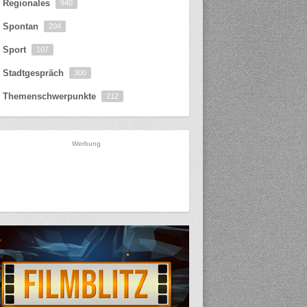
Regionales
940
Spontan
204
Sport
107
Stadtgespräch
300
Themenschwerpunkte
212
Werbung