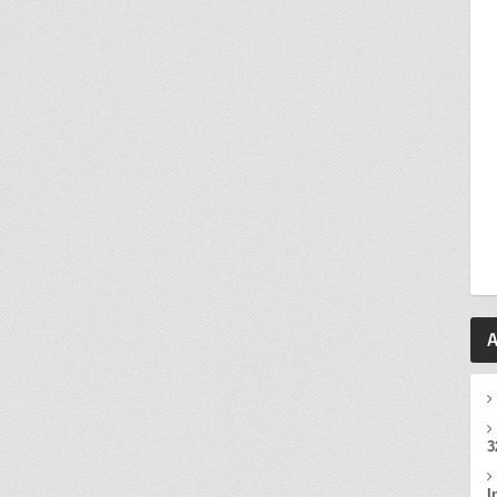
A
3
I