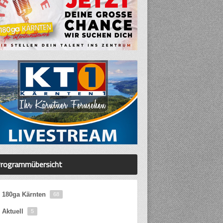
rogrammübersicht
180ga Kärnten
68
Aktuell
5