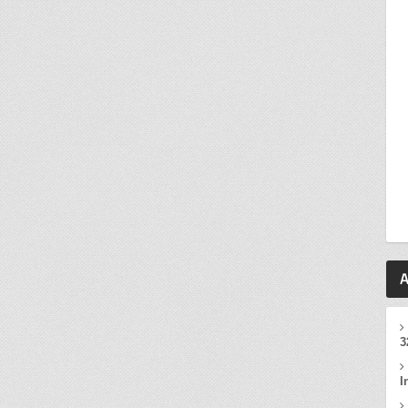
A
3
I