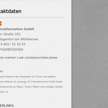
aktdaten
rivatfernsehen GmbH
her Straße 161
lagenfurt am Wörthersee
3 463 / 51 52 53
nfo[at]kt1[dot]at
SUM
|
KONTAKT
|
AGB
|
DATENSCHUTZERKLÄRUNG
HT:
aubte Kopieren oder Verwenden von Texten und anderen
ieser Website ist untersagt. KT1 Privatfernsehen GmbH behält
Urheberrechte an Videos, Texten, Bildern und sonstigen Inhalten
site vor.
ERLINKS: