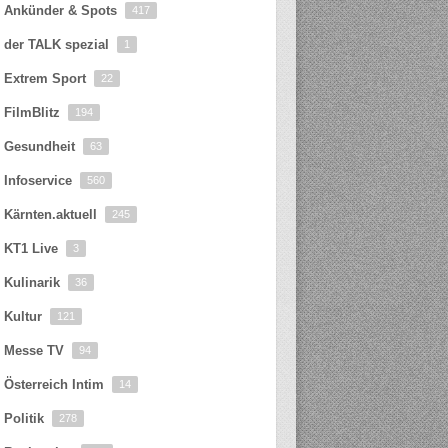
Ankünder & Spots
417
der TALK spezial
1
Extrem Sport
22
FilmBlitz
194
Gesundheit
63
Infoservice
560
Kärnten.aktuell
245
KT1 Live
3
Kulinarik
36
Kultur
121
Messe TV
94
Österreich Intim
14
Politik
278