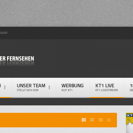
ssum
M
UNSER TEAM
WERBUNG
KT1 LIVE
1
STELLT SICH VOR
AUF KT1
KT1 LIVESTREAM
D