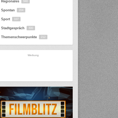
Regionales
940
Spontan
204
Sport
107
Stadtgespräch
300
Themenschwerpunkte
212
Werbung