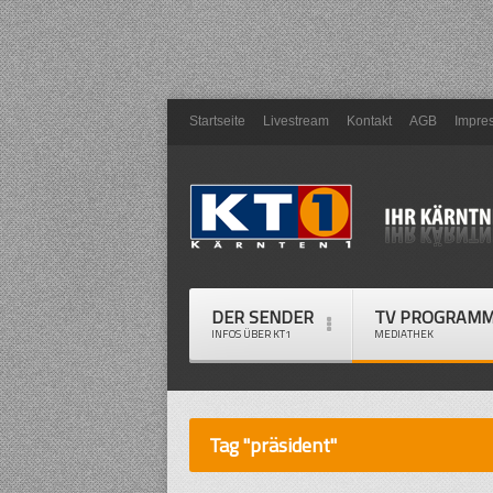
Startseite
Livestream
Kontakt
AGB
Impre
DER SENDER
TV PROGRAM
INFOS ÜBER KT1
MEDIATHEK
Tag "präsident"