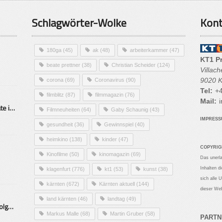
Schlagwörter-Wolke
Kont
180ga
(45)
ak
(48)
arbeiterkammer
(47)
KT1 P
beate prettner
(38)
Christian Scheider
(124)
Villac
9020 K
corona
(69)
Coronavirus
(90)
Tel:
+4
filmblitz
(87)
filmmagazin
(76)
Mail:
i
Alarmierende Selbstmordrate in Kärnten
Filmneuheiten
(64)
Gaby Schaunig
(43)
IMPRES
gesundheit
(36)
Gewinnspiel
(40)
heimkino
(138)
kinder
(47)
COPYRIG
Kinofilme
(50)
kinomagazin
(69)
Das unerl
Inhalten d
klagenfurt
(776)
kt1
(53)
kunst
(38)
sich alle 
kärnten
(672)
Kärnten aktuell
(144)
dieser Web
land kärnten
(46)
landtag
(49)
Mittelstand – Fit fürs Land Folge 9- Konditor
Markus Malle
(68)
Martin Gruber
(58)
PARTN