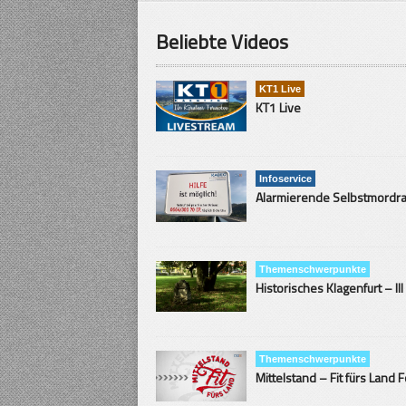
Beliebte Videos
KT1 Live
KT1 Live
Infoservice
Themenschwerpunkte
Historisches Klagenfurt – III
Themenschwerpunkte