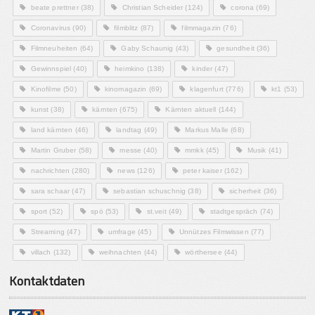
beate prettner
(38)
Christian Scheider
(124)
corona
(69)
Coronavirus
(90)
filmblitz
(87)
filmmagazin
(76)
Filmneuheiten
(64)
Gaby Schaunig
(43)
gesundheit
(36)
Gewinnspiel
(40)
heimkino
(138)
kinder
(47)
Kinofilme
(50)
kinomagazin
(69)
klagenfurt
(776)
kt1
(53)
kunst
(38)
kärnten
(675)
Kärnten aktuell
(144)
land kärnten
(46)
landtag
(49)
Markus Malle
(68)
Martin Gruber
(58)
messe
(40)
mmkk
(45)
Musik
(41)
nachrichten
(280)
news
(126)
peter kaiser
(162)
sara schaar
(47)
sebastian schuschnig
(38)
sicherheit
(36)
sport
(52)
spö
(53)
st.veit
(49)
stadtgespräch
(74)
Streaming
(47)
umfrage
(45)
Unnützes Filmwissen
(77)
villach
(132)
weihnachten
(44)
wörthersee
(44)
Kontaktdaten