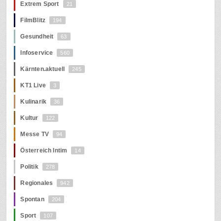
Extrem Sport
21
FilmBlitz
194
Gesundheit
63
Infoservice
560
Kärnten.aktuell
245
KT1 Live
3
Kulinarik
36
Kultur
122
Messe TV
94
Österreich Intim
14
Politik
278
Regionales
942
Spontan
204
Sport
107