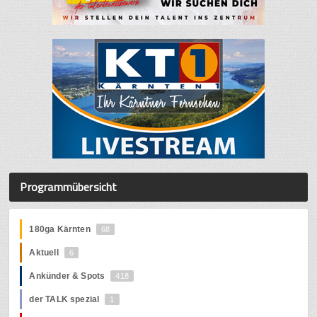
Programmübersicht
180ga Kärnten
68
Aktuell
6
Ankünder & Spots
418
der TALK spezial
1