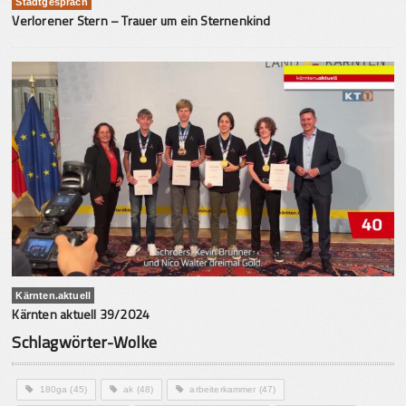
Stadtgespräch
Verlorener Stern – Trauer um ein Sternenkind
Kärnten.aktuell
Kärnten aktuell 39/2024
Schlagwörter-Wolke
180ga
(45)
ak
(48)
arbeiterkammer
(47)