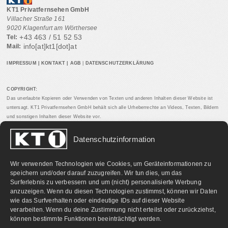
KT1 Privatfernsehen GmbH
Villacher Straße 161
9020 Klagenfurt am Wörthersee
+43 463 / 51 52 53
Tel:
info[at]kt1[dot]at
Mail:
IMPRESSUM
|
KONTAKT
|
AGB
|
DATENSCHUTZERKLÄRUNG
COPYRIGHT:
Das unerlaubte Kopieren oder Verwenden von Texten und anderen Inhalten dieser Website ist
untersagt. KT1 Privatfernsehen GmbH behält sich alle Urheberrechte an Videos, Texten, Bildern
und sonstigen Inhalten dieser Website vor.
Datenschutzinformation
PARTNERLINKS:
Wir verwenden Technologien wie Cookies, um Geräteinformationen zu
speichern und/oder darauf zuzugreifen. Wir tun dies, um das
Surferlebnis zu verbessern und um (nicht) personalisierte Werbung
anzuzeigen. Wenn du diesen Technologien zustimmst, können wir Daten
wie das Surfverhalten oder eindeutige IDs auf dieser Website
verarbeiten. Wenn du deine Zustimmung nicht erteilst oder zurückziehst,
können bestimmte Funktionen beeinträchtigt werden.