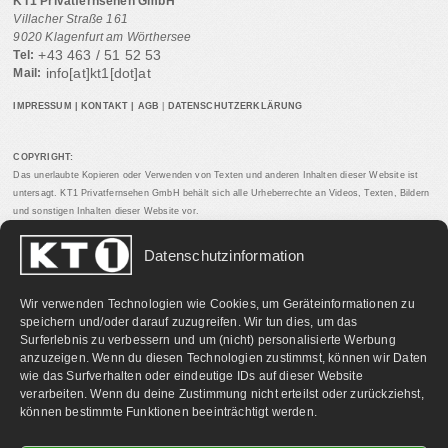
KT1 Privatfernsehen GmbH
Villacher Straße 161
9020 Klagenfurt am Wörthersee
+43 463 / 51 52 53
Tel:
info[at]kt1[dot]at
Mail:
IMPRESSUM
|
KONTAKT
|
AGB
|
DATENSCHUTZERKLÄRUNG
COPYRIGHT:
Das unerlaubte Kopieren oder Verwenden von Texten und anderen Inhalten dieser Website ist
untersagt. KT1 Privatfernsehen GmbH behält sich alle Urheberrechte an Videos, Texten, Bildern
und sonstigen Inhalten dieser Website vor.
Datenschutzinformation
PARTNERLINKS:
Wir verwenden Technologien wie Cookies, um Geräteinformationen zu
speichern und/oder darauf zuzugreifen. Wir tun dies, um das
Surferlebnis zu verbessern und um (nicht) personalisierte Werbung
anzuzeigen. Wenn du diesen Technologien zustimmst, können wir Daten
wie das Surfverhalten oder eindeutige IDs auf dieser Website
verarbeiten. Wenn du deine Zustimmung nicht erteilst oder zurückziehst,
können bestimmte Funktionen beeinträchtigt werden.