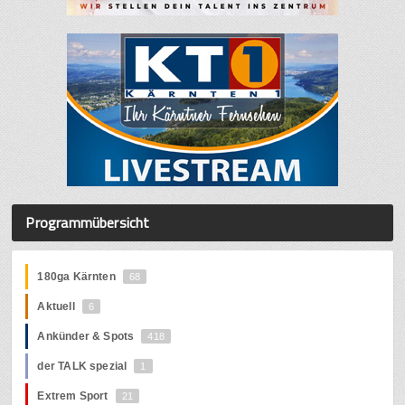
Programmübersicht
180ga Kärnten
68
Aktuell
6
Ankünder & Spots
418
der TALK spezial
1
Extrem Sport
21