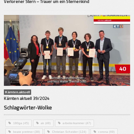
Verlorener Stern – Trauer um ein Sternenkind
Kärnten.aktuell
Kärnten aktuell 39/2024
Schlagwörter-Wolke
180ga
(45)
ak
(48)
arbeiterkammer
(47)
beate prettner
(38)
Christian Scheider
(124)
corona
(69)