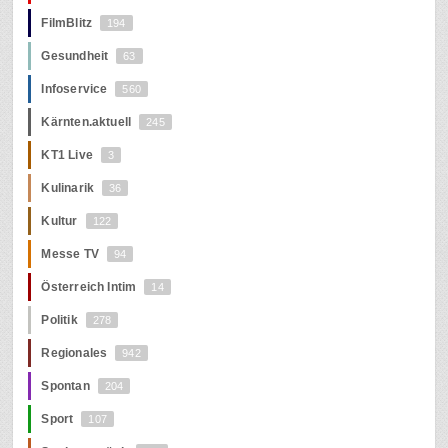
FilmBlitz
194
Gesundheit
63
Infoservice
560
Kärnten.aktuell
245
KT1 Live
3
Kulinarik
36
Kultur
122
Messe TV
94
Österreich Intim
14
Politik
278
Regionales
942
Spontan
204
Sport
107