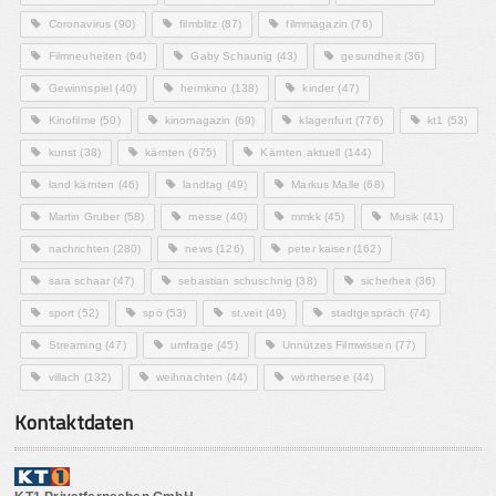
Coronavirus
(90)
filmblitz
(87)
filmmagazin
(76)
Filmneuheiten
(64)
Gaby Schaunig
(43)
gesundheit
(36)
Gewinnspiel
(40)
heimkino
(138)
kinder
(47)
Kinofilme
(50)
kinomagazin
(69)
klagenfurt
(776)
kt1
(53)
kunst
(38)
kärnten
(675)
Kärnten aktuell
(144)
land kärnten
(46)
landtag
(49)
Markus Malle
(68)
Martin Gruber
(58)
messe
(40)
mmkk
(45)
Musik
(41)
nachrichten
(280)
news
(126)
peter kaiser
(162)
sara schaar
(47)
sebastian schuschnig
(38)
sicherheit
(36)
sport
(52)
spö
(53)
st.veit
(49)
stadtgespräch
(74)
Streaming
(47)
umfrage
(45)
Unnützes Filmwissen
(77)
villach
(132)
weihnachten
(44)
wörthersee
(44)
Kontaktdaten