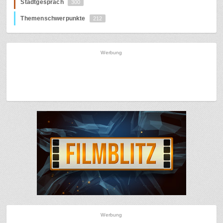
Stadtgespräch
300
Themenschwerpunkte
212
Werbung
Werbung