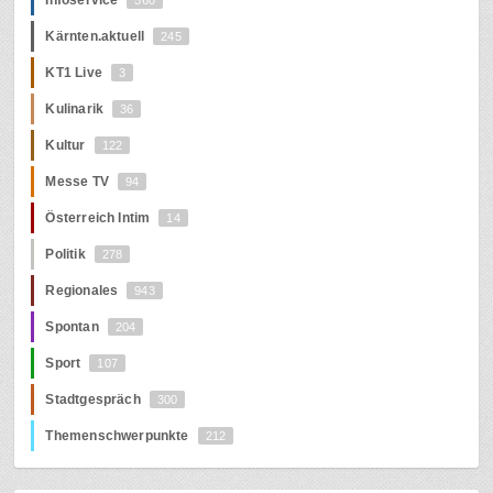
Kärnten.aktuell
245
KT1 Live
3
Kulinarik
36
Kultur
122
Messe TV
94
Österreich Intim
14
Politik
278
Regionales
943
Spontan
204
Sport
107
Stadtgespräch
300
Themenschwerpunkte
212