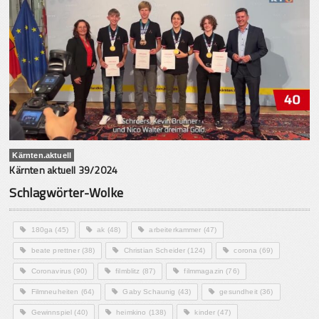
Kärnten.aktuell
Kärnten aktuell 39/2024
Schlagwörter-Wolke
180ga
(45)
ak
(48)
arbeiterkammer
(47)
beate prettner
(38)
Christian Scheider
(124)
corona
(69)
Coronavirus
(90)
filmblitz
(87)
filmmagazin
(76)
Filmneuheiten
(64)
Gaby Schaunig
(43)
gesundheit
(36)
Gewinnspiel
(40)
heimkino
(138)
kinder
(47)