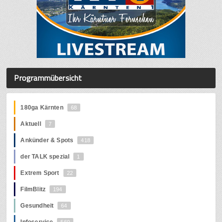
Programmübersicht
180ga Kärnten
68
Aktuell
7
Ankünder & Spots
418
der TALK spezial
1
Extrem Sport
22
FilmBlitz
194
Gesundheit
64
Infoservice
560