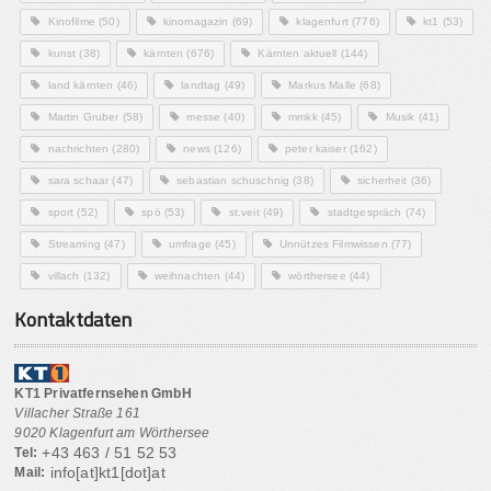
Kinofilme
(50)
kinomagazin
(69)
klagenfurt
(776)
kt1
(53)
kunst
(38)
kärnten
(676)
Kärnten aktuell
(144)
land kärnten
(46)
landtag
(49)
Markus Malle
(68)
Martin Gruber
(58)
messe
(40)
mmkk
(45)
Musik
(41)
nachrichten
(280)
news
(126)
peter kaiser
(162)
sara schaar
(47)
sebastian schuschnig
(38)
sicherheit
(36)
sport
(52)
spö
(53)
st.veit
(49)
stadtgespräch
(74)
Streaming
(47)
umfrage
(45)
Unnützes Filmwissen
(77)
villach
(132)
weihnachten
(44)
wörthersee
(44)
Kontaktdaten
KT1 Privatfernsehen GmbH
Villacher Straße 161
9020 Klagenfurt am Wörthersee
+43 463 / 51 52 53
Tel:
info[at]kt1[dot]at
Mail: