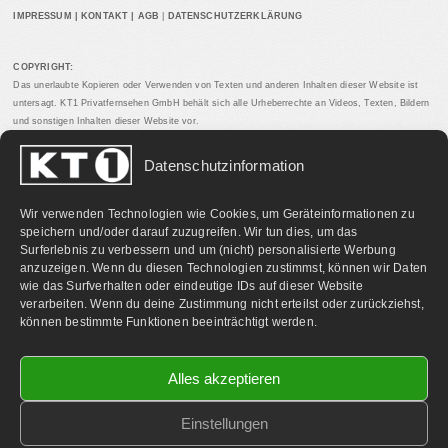
IMPRESSUM
|
KONTAKT
|
AGB
|
DATENSCHUTZERKLÄRUNG
COPYRIGHT:
Das unerlaubte Kopieren oder Verwenden von Texten und anderen Inhalten dieser Website ist
untersagt. KT1 Privatfernsehen GmbH behält sich alle Urheberrechte an Videos, Texten, Bildern
und sonstigen Inhalten dieser Website vor.
Datenschutzinformation
PARTNERLINKS:
Wir verwenden Technologien wie Cookies, um Geräteinformationen zu
speichern und/oder darauf zuzugreifen. Wir tun dies, um das
Surferlebnis zu verbessern und um (nicht) personalisierte Werbung
anzuzeigen. Wenn du diesen Technologien zustimmst, können wir Daten
wie das Surfverhalten oder eindeutige IDs auf dieser Website
verarbeiten. Wenn du deine Zustimmung nicht erteilst oder zurückziehst,
können bestimmte Funktionen beeinträchtigt werden.
Alles akzeptieren
Einstellungen
©
2026 KT1 Privatfernsehen - Alle Rechte vorbehalten.