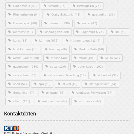
Coronavirus
(90)
filmblitz
(87)
filmmagazin
(76)
Filmneuheiten
(64)
Gaby Schaunig
(43)
gesundheit
(36)
Gewinnspiel
(40)
heimkino
(138)
kinder
(47)
Kinofilme
(50)
kinomagazin
(69)
klagenfurt
(776)
kt1
(53)
kunst
(38)
kärnten
(672)
Kärnten aktuell
(144)
land kärnten
(46)
landtag
(49)
Markus Malle
(68)
Martin Gruber
(58)
messe
(40)
mmkk
(45)
Musik
(41)
nachrichten
(280)
news
(126)
peter kaiser
(162)
sara schaar
(47)
sebastian schuschnig
(38)
sicherheit
(36)
sport
(52)
spö
(53)
st.veit
(49)
stadtgespräch
(74)
Streaming
(47)
umfrage
(45)
Unnützes Filmwissen
(77)
villach
(131)
weihnachten
(44)
wörthersee
(44)
Kontaktdaten
KT1 Privatfernsehen GmbH