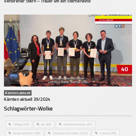
Verlorener Stern – Trauer um ein Sternenkind
Kärnten.aktuell
Kärnten aktuell 39/2024
Schlagwörter-Wolke
180ga
(45)
ak
(48)
arbeiterkammer
(47)
beate prettner
(38)
Christian Scheider
(124)
corona
(69)