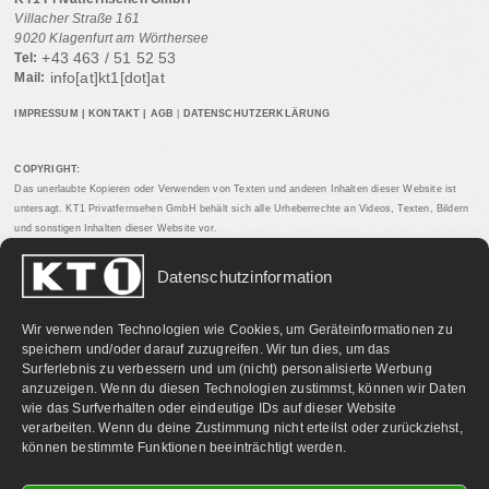
Villacher Straße 161
9020 Klagenfurt am Wörthersee
+43 463 / 51 52 53
Tel:
info[at]kt1[dot]at
Mail:
IMPRESSUM
|
KONTAKT
|
AGB
|
DATENSCHUTZERKLÄRUNG
COPYRIGHT:
Das unerlaubte Kopieren oder Verwenden von Texten und anderen Inhalten dieser Website ist
untersagt. KT1 Privatfernsehen GmbH behält sich alle Urheberrechte an Videos, Texten, Bildern
und sonstigen Inhalten dieser Website vor.
Datenschutzinformation
PARTNERLINKS:
Wir verwenden Technologien wie Cookies, um Geräteinformationen zu
speichern und/oder darauf zuzugreifen. Wir tun dies, um das
Surferlebnis zu verbessern und um (nicht) personalisierte Werbung
anzuzeigen. Wenn du diesen Technologien zustimmst, können wir Daten
wie das Surfverhalten oder eindeutige IDs auf dieser Website
verarbeiten. Wenn du deine Zustimmung nicht erteilst oder zurückziehst,
können bestimmte Funktionen beeinträchtigt werden.