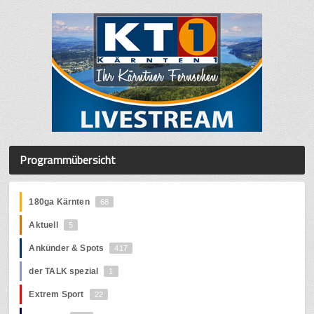
Programmübersicht
180ga Kärnten
68
Aktuell
5
Ankünder & Spots
417
der TALK spezial
1
Extrem Sport
22