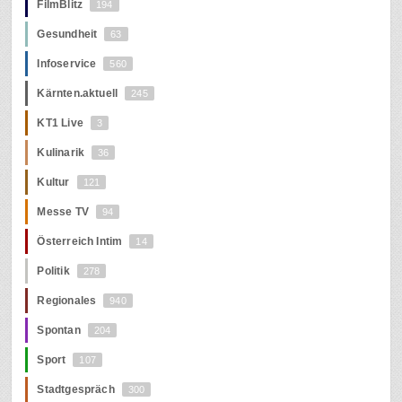
FilmBlitz
194
Gesundheit
63
Infoservice
560
Kärnten.aktuell
245
KT1 Live
3
Kulinarik
36
Kultur
121
Messe TV
94
Österreich Intim
14
Politik
278
Regionales
940
Spontan
204
Sport
107
Stadtgespräch
300