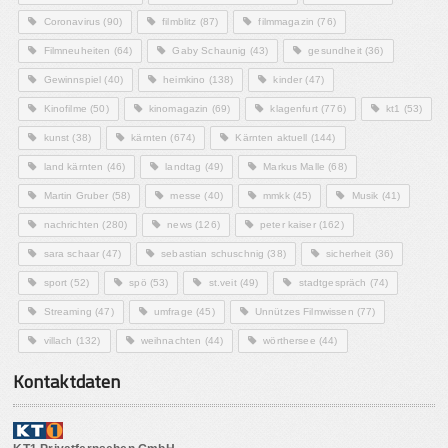
Coronavirus
(90)
filmblitz
(87)
filmmagazin
(76)
Filmneuheiten
(64)
Gaby Schaunig
(43)
gesundheit
(36)
Gewinnspiel
(40)
heimkino
(138)
kinder
(47)
Kinofilme
(50)
kinomagazin
(69)
klagenfurt
(776)
kt1
(53)
kunst
(38)
kärnten
(674)
Kärnten aktuell
(144)
land kärnten
(46)
landtag
(49)
Markus Malle
(68)
Martin Gruber
(58)
messe
(40)
mmkk
(45)
Musik
(41)
nachrichten
(280)
news
(126)
peter kaiser
(162)
sara schaar
(47)
sebastian schuschnig
(38)
sicherheit
(36)
sport
(52)
spö
(53)
st.veit
(49)
stadtgespräch
(74)
Streaming
(47)
umfrage
(45)
Unnützes Filmwissen
(77)
villach
(132)
weihnachten
(44)
wörthersee
(44)
Kontaktdaten