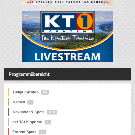
Programmübersicht
180ga Kärnten
68
Aktuell
6
Ankünder & Spots
418
der TALK spezial
1
Extrem Sport
22