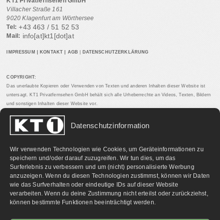
KT1 Privatfernsehen GmbH
Villacher Straße 161
9020 Klagenfurt am Wörthersee
+43 463 / 51 52 53
Tel:
info[at]kt1[dot]at
Mail:
IMPRESSUM
|
KONTAKT
|
AGB
|
DATENSCHUTZERKLÄRUNG
COPYRIGHT:
Das unerlaubte Kopieren oder Verwenden von Texten und anderen Inhalten dieser Website ist
untersagt. KT1 Privatfernsehen GmbH behält sich alle Urheberrechte an Videos, Texten, Bildern
und sonstigen Inhalten dieser Website vor.
Datenschutzinformation
PARTNERLINKS:
Wir verwenden Technologien wie Cookies, um Geräteinformationen zu
speichern und/oder darauf zuzugreifen. Wir tun dies, um das
Surferlebnis zu verbessern und um (nicht) personalisierte Werbung
anzuzeigen. Wenn du diesen Technologien zustimmst, können wir Daten
wie das Surfverhalten oder eindeutige IDs auf dieser Website
verarbeiten. Wenn du deine Zustimmung nicht erteilst oder zurückziehst,
können bestimmte Funktionen beeinträchtigt werden.