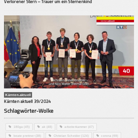
Verlorener Stern – Trauer um ein Sternenkind
Kärnten.aktuell
Kärnten aktuell 39/2024
Schlagwörter-Wolke
180ga
(45)
ak
(48)
arbeiterkammer
(47)
beate prettner
(38)
Christian Scheider
(124)
corona
(69)