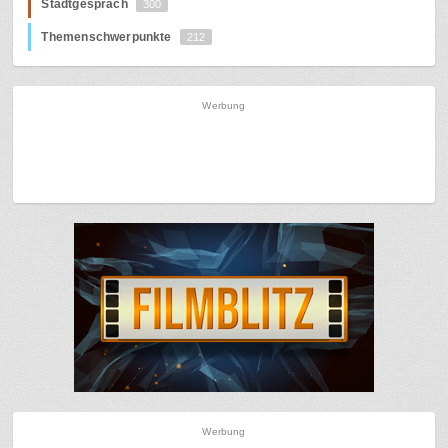
Stadtgespräch
300
Themenschwerpunkte
212
Werbung
Werbung