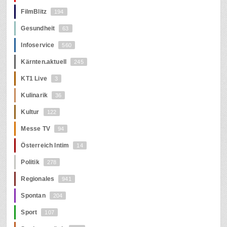
FilmBlitz
194
Gesundheit
63
Infoservice
560
Kärnten.aktuell
245
KT1 Live
3
Kulinarik
36
Kultur
122
Messe TV
94
Österreich Intim
14
Politik
278
Regionales
941
Spontan
204
Sport
107