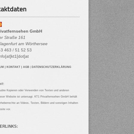
aktdaten
rivatfernsehen GmbH
her Straße 161
lagenfurt am Wörthersee
3 463 / 51 52 53
nfo[at]kt1[dot]at
SUM
|
KONTAKT
|
AGB
|
DATENSCHUTZERKLÄRUNG
HT:
aubte Kopieren oder Verwenden von Texten und anderen
ieser Website ist untersagt. KT1 Privatfernsehen GmbH behält
Urheberrechte an Videos, Texten, Bildern und sonstigen Inhalten
site vor.
ERLINKS: