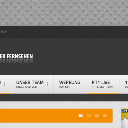
ssum
M
UNSER TEAM
WERBUNG
KT1 LIVE
1
STELLT SICH VOR
AUF KT1
KT1 LIVESTREAM
D