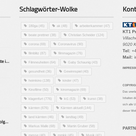
Schlagwörter-Wolke
Kont
180ga
(45)
ak
(48)
arbeiterkammer
(47)
KT1 P
beate prettner
(38)
Christian Scheider
(124)
Villac
9020 K
corona
(69)
Coronavirus
(90)
Tel:
+4
filmblitz
(87)
filmmagazin
(76)
Mail:
i
Alarmierende Selbstmordrate in Kärnten
Filmneuheiten
(64)
Gaby Schaunig
(43)
IMPRES
gesundheit
(36)
Gewinnspiel
(40)
heimkino
(138)
kinder
(47)
COPYRIG
Kinofilme
(50)
kinomagazin
(69)
Das unerl
Inhalten d
klagenfurt
(776)
kt1
(53)
kunst
(38)
sich alle 
kärnten
(676)
Kärnten aktuell
(144)
dieser Web
land kärnten
(46)
landtag
(49)
Mittelstand – Fit fürs Land Folge 9- Konditor
Markus Malle
(68)
Martin Gruber
(58)
PARTN
messe
(40)
mmkk
(45)
Musik
(41)