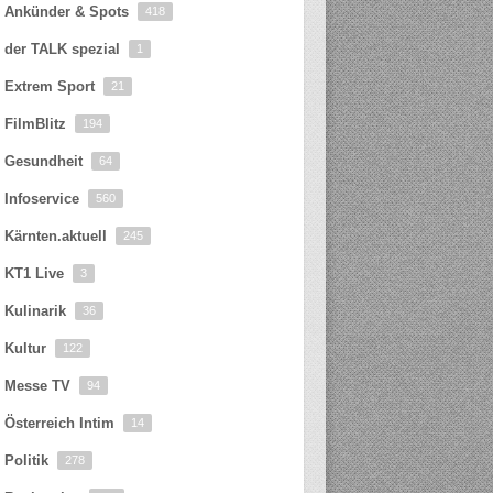
Ankünder & Spots
418
der TALK spezial
1
Extrem Sport
21
FilmBlitz
194
Gesundheit
64
Infoservice
560
Kärnten.aktuell
245
KT1 Live
3
Kulinarik
36
Kultur
122
Messe TV
94
Österreich Intim
14
Politik
278