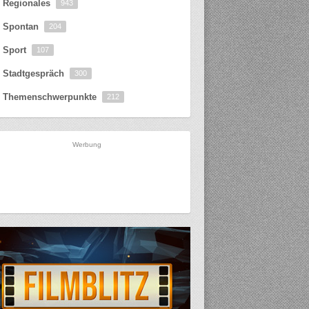
Regionales
943
Spontan
204
Sport
107
Stadtgespräch
300
Themenschwerpunkte
212
Werbung