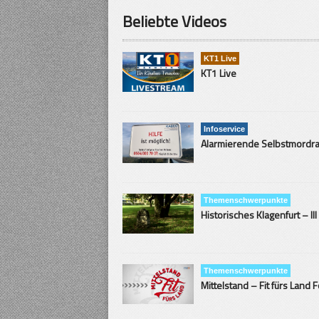
Beliebte Videos
KT1 Live
KT1 Live
Infoservice
Themenschwerpunkte
Historisches Klagenfurt – III
Themenschwerpunkte