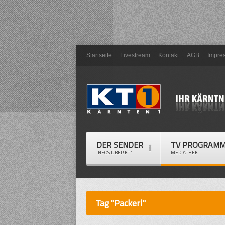
Startseite
Livestream
Kontakt
AGB
Impre
DER SENDER
TV PROGRAM
INFOS ÜBER KT1
MEDIATHEK
Tag "Packerl"